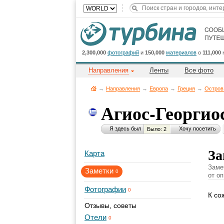
2,300,000
фотографий
и
150,000
материалов
о
111,000
Направления
Ленты
Все фото
→
Направления
→
Европа
→
Греция
→
Остров
Агиос-Георгио
Я здесь был
Хочу посетить
Было: 2
За
Карта
Заме
Заметки
0
от о
Фотографии
0
К со
Отзывы, советы
Отели
0