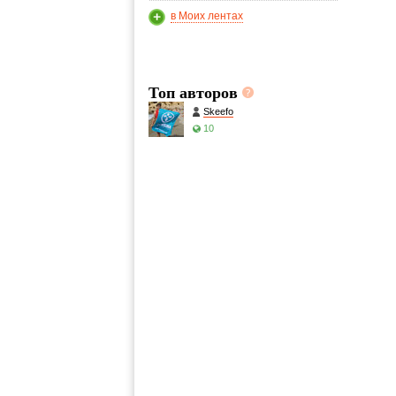
в Моих лентах
Топ авторов
Skeefo
10