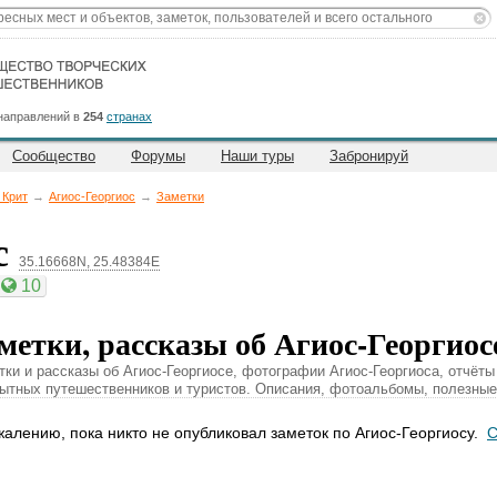
направлений в
254
странах
Сообщество
Форумы
Наши туры
Забронируй
 Крит
→
Агиос-Георгиос
→
Заметки
с
35.16668N, 25.48384E
10
метки, рассказы об Агиос-Георгиос
тки и рассказы об Агиос-Георгиосе, фотографии Агиос-Георгиоса, отчёты
пытных путешественников и туристов. Описания, фотоальбомы, полезные
жалению, пока никто не опубликовал заметок по Агиос-Георгиосу.
С