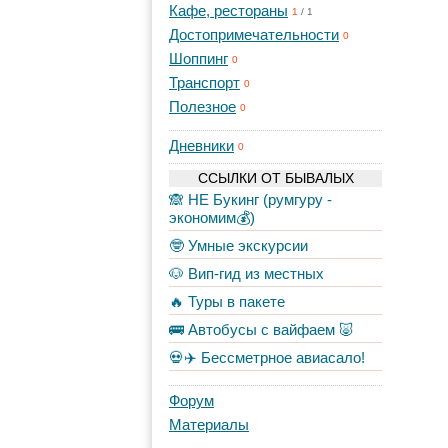
Кафе, рестораны
1
/
1
Достопримечательности
0
Шоппинг
0
Транспорт
0
Полезное
0
Дневники
0
ССЫЛКИ ОТ БЫВАЛЫХ
🙈 НЕ Букинг (румгуру -
экономим💰)
🤓 Умные экскурсии
🐶 Вип-гид из местных
🔥 Туры в пакете
🚌 Автобусы с вайфаем 🐷
💀✈️ Бессметрное авиасало!
Форум
Материалы