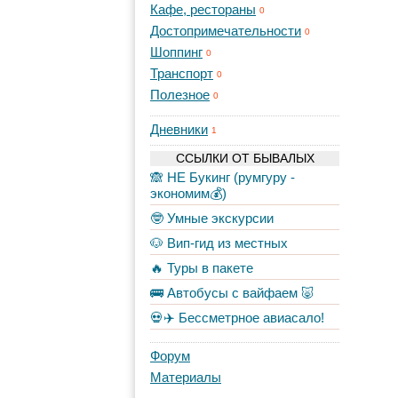
Кафе, рестораны
0
Достопримечательности
0
Шоппинг
0
Транспорт
0
Полезное
0
Дневники
1
ССЫЛКИ ОТ БЫВАЛЫХ
🙈 НЕ Букинг (румгуру -
экономим💰)
🤓 Умные экскурсии
🐶 Вип-гид из местных
🔥 Туры в пакете
🚌 Автобусы с вайфаем 🐷
💀✈️ Бессметрное авиасало!
Форум
Материалы