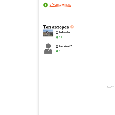
в Моих лентах
Топ авторов
belsasha
11
lano4ka92
1
1—28 