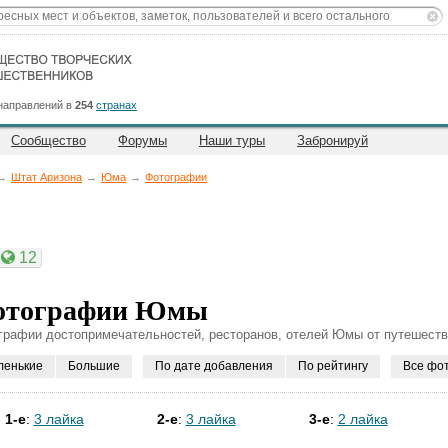
направлений в
254
странах
Сообщество
Форумы
Наши туры
Забронируй
→
Штат Аризона
→
Юма
→
Фотографии
12
отографии Юмы
графии достопримечательностей, ресторанов, отелей Юмы от путешеств
ленькие
Большие
По дате добавления
По рейтингу
Все фо
1-е
:
3 лайка
2-е
:
3 лайка
3-е
:
2 лайка