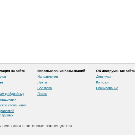
ация на сайте
Использование базы знаний
Об инструментах сайта
алов
Направления
Дневники
та
Ленты
Копилки
Все фото
Бронирование
ам (гайдлайны)
Поиск
тографиями
скоe соглашение
бработкой
х данных
ласования с авторами запрещается.