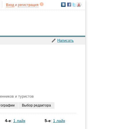
Вход
и
регистрация
Написать
енников и туристов
тографии
Выбор редактора
4-е
:
1 лайк
5-е
:
1 лайк