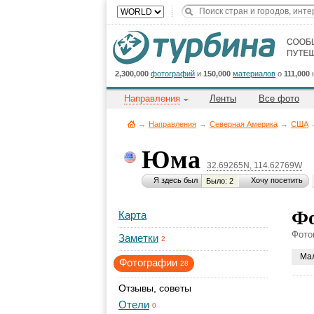
2,300,000
фотографий
и
150,000
материалов
о
111,000
Направления
Ленты
Все фото
→
Направления
→
Северная Америка
→
CША
Юма
32.69265N, 114.62769W
Я здесь был
Хочу посетить
Было: 2
Ф
Карта
Фото
Заметки
2
Ма
Фотографии
28
Отзывы, советы
Отели
0