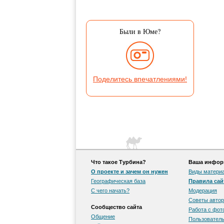
Были в Юме?
Поделитесь впечатлениями!
Что такое Турбина?
Ваша информ
О проекте и зачем он нужен
Виды матери
Географическая база
Правила сай
С чего начать?
Модерация
Советы автор
Сообщество сайта
Работа с фо
Общение
Пользователь