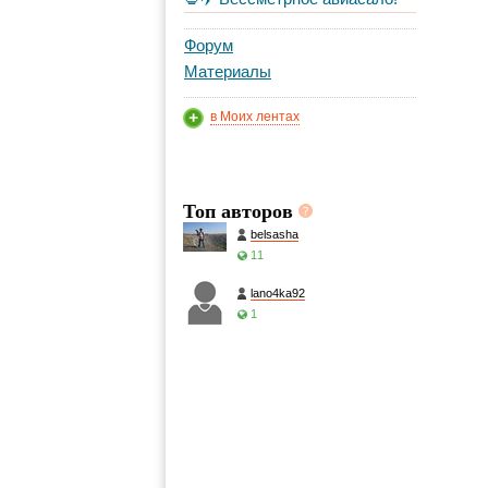
Форум
Материалы
в Моих лентах
Топ авторов
belsasha
11
lano4ka92
1