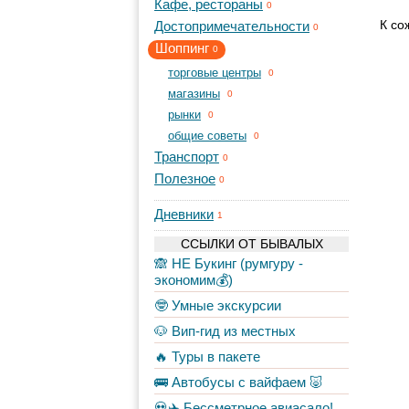
Кафе, рестораны
0
К со
Достопримечательности
0
Шоппинг
0
торговые центры
0
магазины
0
рынки
0
общие советы
0
Транспорт
0
Полезное
0
Дневники
1
ССЫЛКИ ОТ БЫВАЛЫХ
🙈 НЕ Букинг (румгуру -
экономим💰)
🤓 Умные экскурсии
🐶 Вип-гид из местных
🔥 Туры в пакете
🚌 Автобусы с вайфаем 🐷
💀✈️ Бессметрное авиасало!