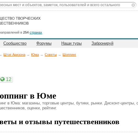
направлений в
254
странах
Сообщество
Форумы
Наши туры
Забронируй
→
Штат Аризона
→
Юма
→
Советы
→
Шоппинг
12
оппинг в Юме
инг в Юма: магазины, торговые центры, бутики, рынки. Дисконт-центры, 
ественников, оценки, рейтинг.
веты и отзывы путешественников