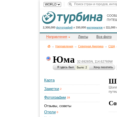
2,300,000
фотографий
и
150,000
материалов
о
111,000
Направления
Ленты
Все фото
→
Направления
→
Северная Америка
→
CША
Юма
32.69265N, 114.62769W
Я здесь был
Хочу посетить
Было: 2
Ш
Карта
Шопп
Заметки
2
путеш
Фотографии
28
Со
Отзывы, советы
Отели
0