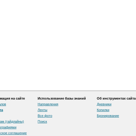
ация на сайте
Использование базы знаний
Об инструментах сайта
алов
Направления
Дневники
та
Ленты
Копилки
Все фото
Бронирование
ам (гайдлайны)
Поиск
тографиями
скоe соглашение