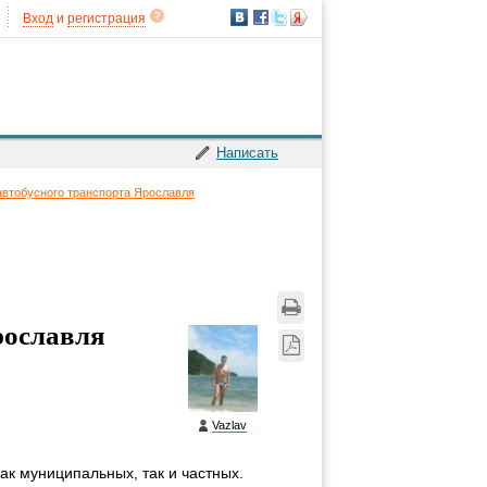
Вход
и
регистрация
Написать
автобусного транспорта Ярославля
рославля
Vazlav
к муниципальных, так и частных.