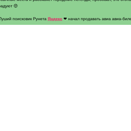
радуют 🤑
 Луший поисковик Рунета
Яндекс
❤ начал продавать авиа авиа-биле