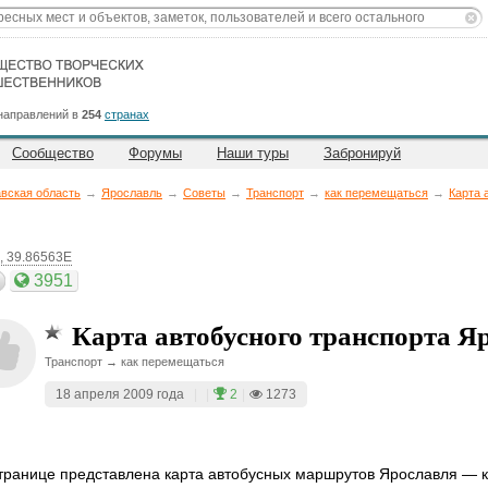
направлений в
254
странах
Сообщество
Форумы
Наши туры
Забронируй
вская область
→
Ярославль
→
Советы
→
Транспорт
→
как перемещаться
→
Карта 
, 39.86563E
3951
Карта автобусного транспорта Я
Транспорт → как перемещаться
18 апреля 2009 года
|
|
2
|
1273
транице представлена карта автобусных маршрутов Ярославля — ка