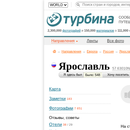
2,300,000
фотографий
и
150,000
материалов
о
111,000
Направления
Ленты
Все фото
→
Направления
→
Европа
→
Россия
→
Яросла
Ярославль
57.63010N
Я здесь был
Хочу посетить
Было: 548
Карта
Заметки
183
Фотографии
7 651
Отзывы, советы
Отели
38
/
29
На с