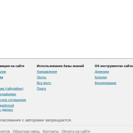
ация на сайте
Использование базы знаний
Об инструментах сайта
алов
Направления
Дневники
та
Ленты
Копилки
Все фото
Бронирование
ам (гайдлайны)
Поиск
тографиями
скоe соглашение
бработкой
х данных
ласования с авторами запрещается.
ектов
Обратная связь
Контакты
Оплата на сайте