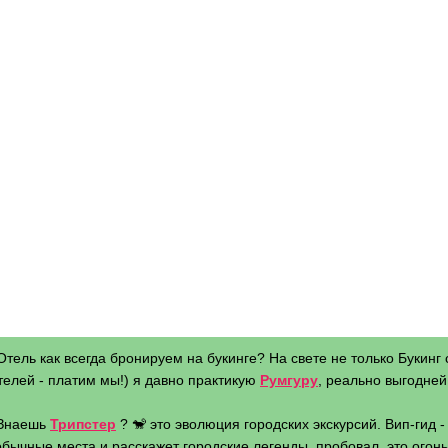
Отель как всегда бронируем на букинге? На свете не только Букинг 
телей - платим мы!) я давно практикую
Румгуру
, реально выгодней 
 Знаешь
Трипстер
? 🐒 это эволюция городских экскурсий. Вип-гид 
бычные места и расскажет городские легенды, пробовал, это огонь 