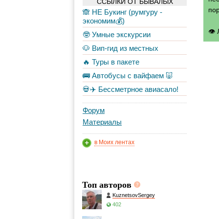
ССЫЛКИ ОТ БЫВАЛЫХ
по
🙈 НЕ Букинг (румгуру -
экономим💰)
👁
🤓 Умные экскурсии
🐶 Вип-гид из местных
🔥 Туры в пакете
🚌 Автобусы с вайфаем 🐷
💀✈️ Бессметрное авиасало!
Форум
Материалы
в Моих лентах
Топ авторов
KuznetsovSergey
402