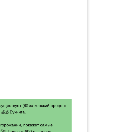
существует (🙈 за конский процент
💰💰 Букинга.
- горожанин, покажет самые
🚀! Цены от 600 р. - точно