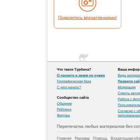
Поделитесь впечатлениями!
Что такое Турбина?
Ваша информ
О проекте и зачем он нужен
Виды матери
Географическая база
Правила сай
С чего начать?
Модерация
Советы автор
Сообщество сайта
Работа с фо
Общение
Пользователь
Рейтинги
Согласие с о
Форумы
персональны
Перепечатка любых материалов без сог
Главная
Реклама
Помощь
Владельцам объ