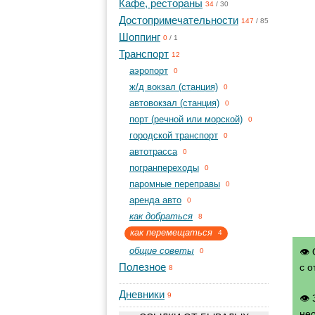
Кафе, рестораны
34
/
30
Достопримечательности
147
/
85
Шоппинг
0
/
1
Транспорт
12
aэропорт
0
ж/д вокзал (станция)
0
автовокзал (станция)
0
порт (речной или морской)
0
городской транспорт
0
автотрасса
0
погранпереходы
0
паромные переправы
0
аренда авто
0
как добраться
8
как перемещаться
4
общие советы
👁 
0
Полезное
с о
8
Дневники
9
👁
нео