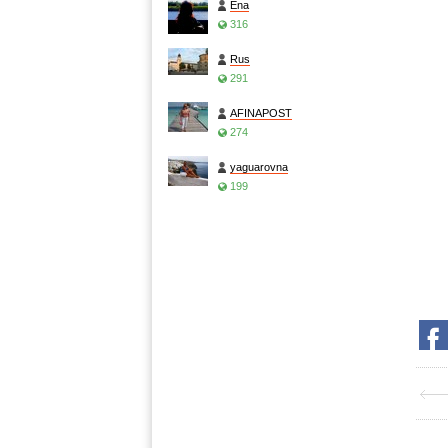
Ena
316
Rus
291
AFINAPOST
274
yaguarovna
199