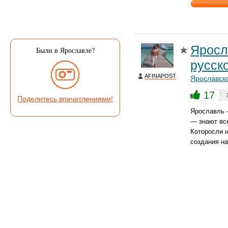
Яросл
Были в Ярославле?
русско
AFINAPOST
Ярославска
17
Поделитесь впечатлениями!
Ярославль —
— знают вс
Которосли 
создания на
зимой, и н
пользовали
45 фото