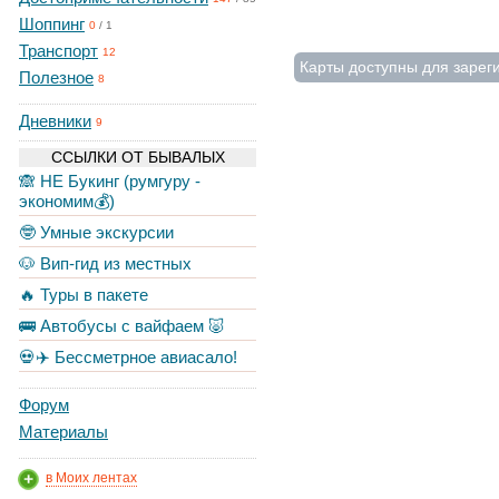
Шоппинг
0
/
1
Транспорт
12
Карты доступны для зарег
Полезное
8
Дневники
9
ССЫЛКИ ОТ БЫВАЛЫХ
🙈 НЕ Букинг (румгуру -
экономим💰)
🤓 Умные экскурсии
🐶 Вип-гид из местных
🔥 Туры в пакете
🚌 Автобусы с вайфаем 🐷
💀✈️ Бессметрное авиасало!
Форум
Материалы
в Моих лентах