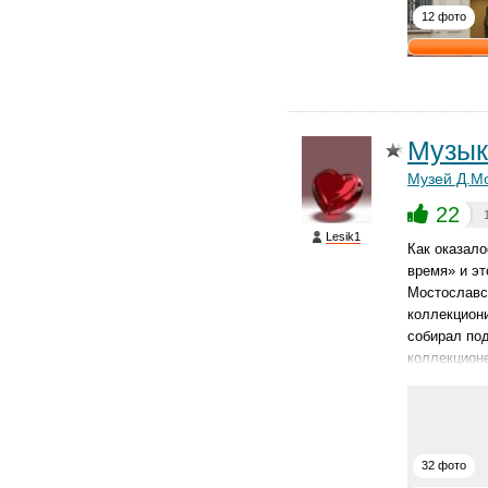
12 фото
Музык
Музей Д.Мо
22
Lesik1
Как оказало
время» и эт
Мостославск
коллекцион
собирал под
коллекцион
32 фото