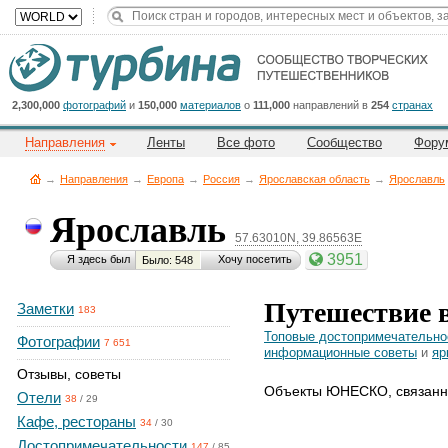
Title
Cейчас
на
сайте:
2,300,000
фотографий
и
150,000
материалов
о
111,000
направлений в
254
странах
Направления
Ленты
Все фото
Сообщество
Фору
→
Направления
→
Европа
→
Россия
→
Ярославская область
→
Ярославль
Ярославль
57.63010N, 39.86563E
Button
3951
Я здесь был
Хочу посетить
Было: 548
Путешествие 
Заметки
183
Топовые достопримечательно
Фотографии
7 651
информационные советы
и
яр
Отзывы, советы
Объекты ЮНЕСКО, связанн
Отели
38
/
29
Кафе, рестораны
34
/
30
Достопримечательности
147
/
85