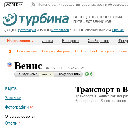
Title
Cейчас
на
сайте:
2,300,000
фотографий
и
150,000
материалов
о
111,000
направлений в
254
странах
Направления
Ленты
Все фото
Сообщество
Фору
→
Направления
→
Северная Америка
→
CША
→
Штат Калифорния
→
Вени
Венис
34.00230N, 118.46489W
Button
6
Я здесь был
Хочу посетить
Было: 4
Транспорт в В
Карта
Транспорт в Венис: как добра
Заметки
1
бронирование билетов, советы
Фотографии
28
Отзывы, советы
Отели
0