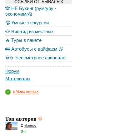
ССЫЛКИ ОТ БЫВАЛЫХ
🙈 НЕ Букинг (румгуру -
экономим💰)
🤓 Умные экскурсии
🐶 Вип-гид из местных
🔥 Туры в пакете
🚌 Автобусы с вайфаем 🐷
💀✈️ Бессметрное авиасало!
Форум
Материалы
в Моих лентах
Топ авторов
vkumov
6