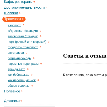
Кафе, рестораны
0
Достопримечательности
0
Шоппинг
0
Транспорт
0
aэропорт
0
ж/д вокзал (станция)
0
автовокзал (станция)
0
порт (речной или морской)
0
городской транспорт
0
автотрасса
Советы и отзыв
0
погранпереходы
0
паромные переправы
0
аренда авто
0
как добраться
К сожалению, пока в этом р
0
как перемещаться
0
общие советы
0
Полезное
0
Дневники
0