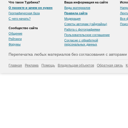
Что такое Турбина?
Ваша информация на сайте
Испо
О проекте и зачем он нужен
Виды материалов
Напр
Географическая база
Правила сайта
Лент
С чего начать?
Модерация
Все 
Советы авторам (гайдлайны)
Поис
Сообщество сайта
Работа с фотографиями
Общение
Пользовательскоe соглашение
Рейтинги
Согласие с обработкой
Форумы
персональных данных
Перепечатка любых материалов без согласования с авторами
Главная
Реклама
Помощь
Владельцам объектов
Обратная связь
К