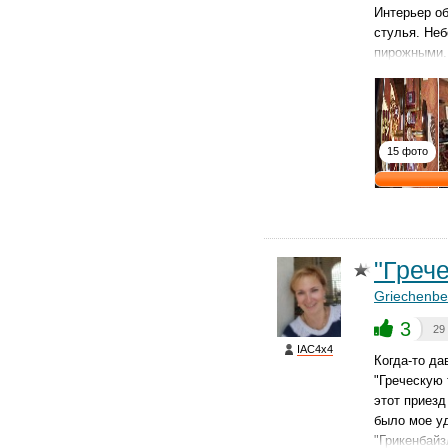
Интерьер о
стулья. Не
пирожными.
15 фото
"Греч
Griechenbei
3
29
IAC4x4
Когда-то да
"Греческую 
этот приезд
было мое уд
"Грикенбайз