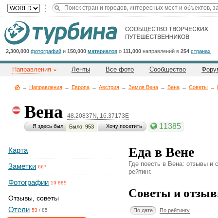
Title
Cейчас
на
сайте:
2,300,000
фотографий
и
150,000
материалов
о
111,000
направлений в
254
странах
Направления
Ленты
Все фото
Сообщество
Фору
→
Направления
→
Европа
→
Австрия
→
Земля Вена
→
Вена
→
Советы
→
Вена
48.20837N, 16.37173E
Button
11385
Я здесь был
Хочу посетить
Было: 953
Еда в Вене
Карта
Где поесть в Вена: отзывы и 
Заметки
667
рейтинг.
Фотографии
19 885
Советы и отзыв
Отзывы, советы
Отели
По дате
По рейтингу
53
/
85