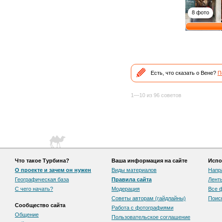
8 фото
Есть, что сказать о Вене?
П
1—10 из 96 советов
Что такое Турбина?
Ваша информация на сайте
Испо
О проекте и зачем он нужен
Виды материалов
Напр
Географическая база
Правила сайта
Лент
С чего начать?
Модерация
Все 
Советы авторам (гайдлайны)
Поис
Сообщество сайта
Работа с фотографиями
Общение
Пользовательскоe соглашение