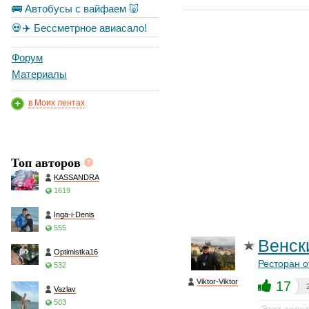
🚌 Автобусы с вайфаем 🐷
💀✈️ Бессметрное авиасало!
Форум
Материалы
в Моих лентах
Топ авторов
KASSANDRA
1619
Inga-i-Denis
555
Венск
Optimistka16
Ресторан о
532
Viktor-Viktor
17
Vazlav
503