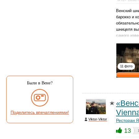
Венский шни
барокко и 
обязательн
шницеля вых
самого изве
11 фото
Были в Вене?
«Венс
Vienn
Поделитесь впечатлениями!
Viktor-Viktor
Ресторан R
13