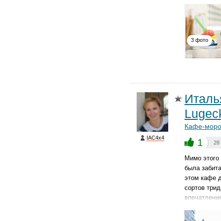
3 фото
Италь
Lugec
Кафе-моро
IAC4x4
1
28
Мимо этого 
была забита
этом кафе д
сортов трид
впечатления