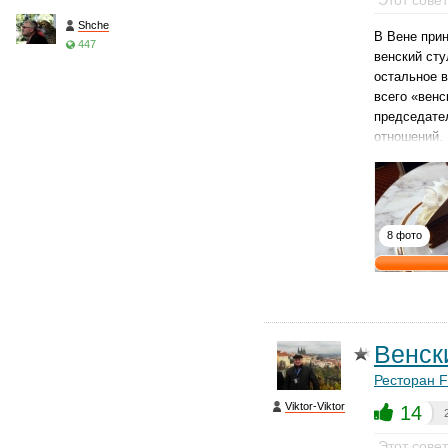
Этот сове
Shche
В Вене при
447
венский сту
остальное в
всего «венс
председате
отношений.
8 фото
Венск
Ресторан Fi
Viktor-Viktor
14
Этот сове