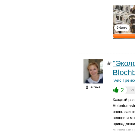
6 фото
"Экол
Blochb
"Айс Грейс
IAC4x4
2
29
Каждый раз,
Rotenturmst
очень заинт
венцев и мн
принадлежит
молочные 