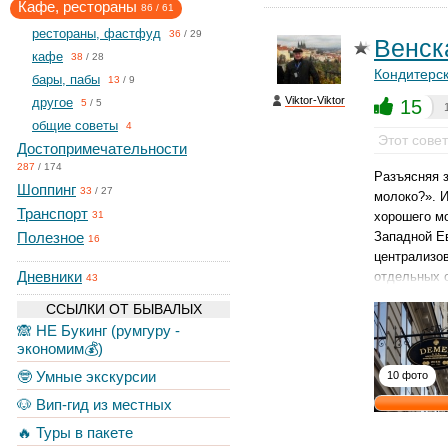
Кафе, рестораны
86
/
61
рестораны, фастфуд
36
/
29
Венск
кафе
38
/
28
Кондитерс
бары, пабы
13
/
9
Viktor-Viktor
другое
15
5
/
5
общие советы
4
Этот сове
Достопримечательности
287
/
174
Разъясняя з
Шоппинг
33
/
27
молоко?». 
Транспорт
хорошего мо
31
Полезное
Западной Е
16
централизо
Дневники
отдельных 
43
ССЫЛКИ ОТ БЫВАЛЫХ
🙈 НЕ Букинг (румгуру -
экономим💰)
🤓 Умные экскурсии
10 фото
🐶 Вип-гид из местных
🔥 Туры в пакете