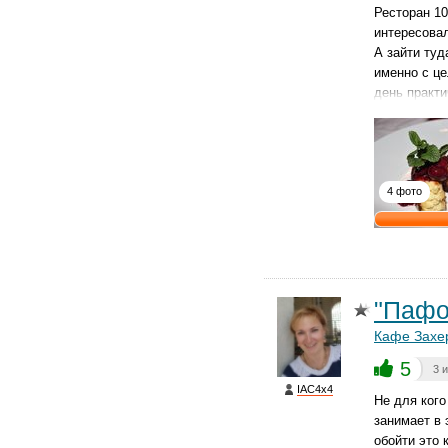
Ресторан 1
интересовал
А зайти туд
именно с це
день практи
4 фото
"Пафос
Кафе Захе
5
3 
IAC4x4
Не для кого
занимает в 
обойти это 