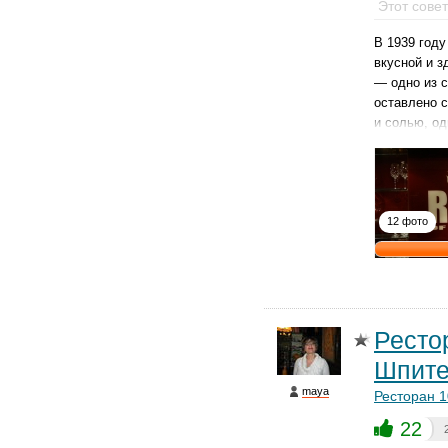
Этот сове
В 1939 год
вкусной и 
— одно из с
оставлено 
и солью, од
12 фото
Ресто
Шпите
maya
Ресторан 
22