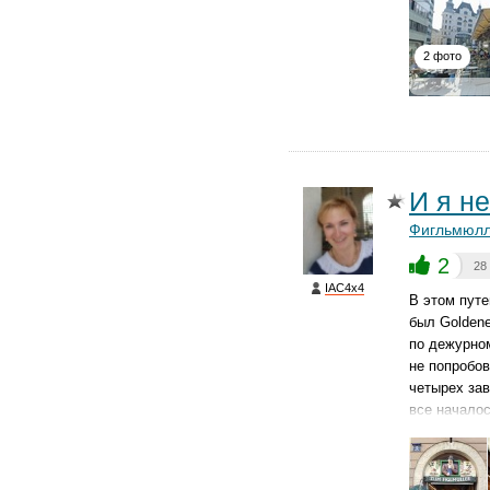
2 фото
И я н
Фигльмюл
2
28
IAC4x4
В этом путе
был Golden
по дежурном
не попробов
четырех зав
все началос