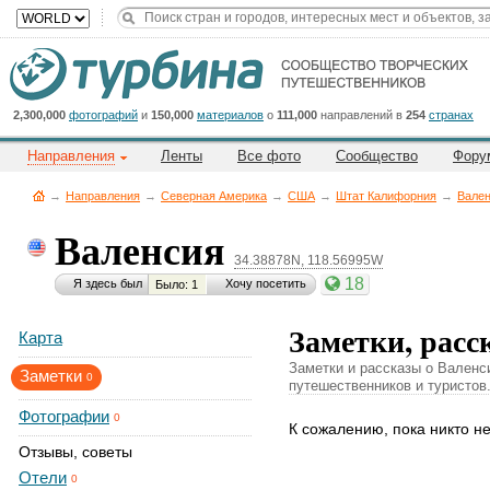
Title
Cейчас
на
сайте:
2,300,000
фотографий
и
150,000
материалов
о
111,000
направлений в
254
странах
Направления
Ленты
Все фото
Сообщество
Фору
→
Направления
→
Северная Америка
→
CША
→
Штат Калифорния
→
Вале
Валенсия
34.38878N, 118.56995W
Button
18
Я здесь был
Хочу посетить
Было: 1
Заметки, расс
Карта
Заметки и рассказы о Валенс
Заметки
0
путешественников и туристов
Фотографии
0
К сожалению, пока никто н
Отзывы, советы
Отели
0