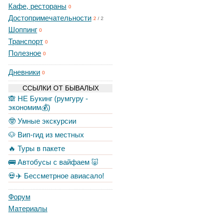
Кафе, рестораны
0
Достопримечательности
2
/
2
Шоппинг
0
Транспорт
0
Полезное
0
Дневники
0
ССЫЛКИ ОТ БЫВАЛЫХ
🙈 НЕ Букинг (румгуру -
экономим💰)
🤓 Умные экскурсии
🐶 Вип-гид из местных
🔥 Туры в пакете
🚌 Автобусы с вайфаем 🐷
💀✈️ Бессметрное авиасало!
Форум
Материалы