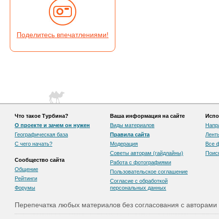
Поделитесь впечатлениями!
Что такое Турбина?
Ваша информация на сайте
Испо
О проекте и зачем он нужен
Виды материалов
Напр
Географическая база
Правила сайта
Лент
С чего начать?
Модерация
Все 
Советы авторам (гайдлайны)
Поис
Сообщество сайта
Работа с фотографиями
Общение
Пользовательскоe соглашение
Рейтинги
Согласие с обработкой
Форумы
персональных данных
Перепечатка любых материалов без согласования с авторами