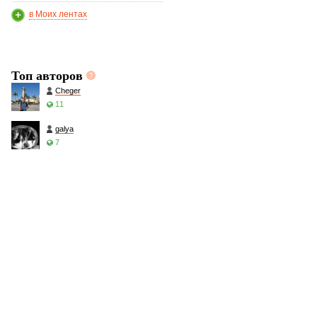
в Моих лентах
Топ авторов
Cheger
11
galya
7