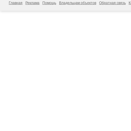
Главная
Реклама
Помощь
Владельцам объектов
Обратная связь
К