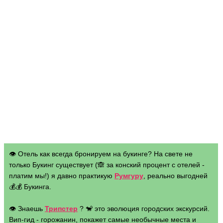
👁 Отель как всегда бронируем на букинге? На свете не
только Букинг существует (🙈 за конский процент с отелей -
платим мы!) я давно практикую
Румгуру
, реально выгодней
💰💰 Букинга.
👁 Знаешь
Трипстер
? 🐒 это эволюция городских экскурсий.
Вип-гид - горожанин, покажет самые необычные места и