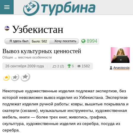
Title
Cейчас
Узбекистан
на
сайте:
8994
Я здесь был
Хочу посетить
Было: 582
Вывоз культурных ценностей
Общее → местные особенности
26 сентября 2009 года
|
|
|
6
|
1582
2 (2)
Anastassia
Button
Некоторые художественные изделия подлежат экспертизе, без
которой невозможен вывоз изделия из Узбекистана. Экспертизе
подлежат изделия ручной работы: ковры, вышитые покрывала и
скатерти (сюзане), музыкальные инструменты, художественная
мебель, книги — более трех книг, живопись, графика,
скульптура, художественные изделия из серебра, посуда из
серебра.