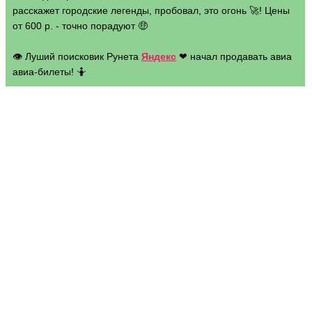
расскажет городские легенды, пробовал, это огонь 🚀! Цены
от 600 р. - точно порадуют 🤑
👁 Луший поисковик Рунета
Яндекс
❤ начал продавать авиа
авиа-билеты! 🤷