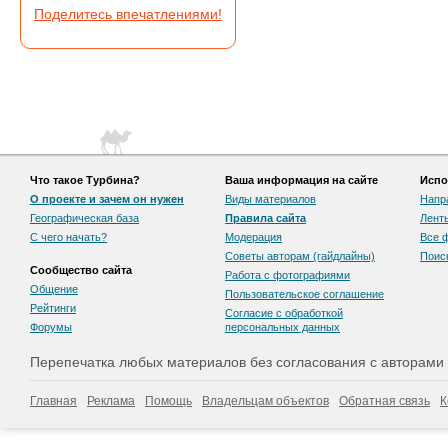
Поделитесь впечатлениями!
Что такое Турбина?
Ваша информация на сайте
Испо
О проекте и зачем он нужен
Виды материалов
Напр
Географическая база
Правила сайта
Лент
С чего начать?
Модерация
Все 
Советы авторам (гайдлайны)
Поис
Сообщество сайта
Работа с фотографиями
Общение
Пользовательскоe соглашение
Рейтинги
Согласие с обработкой
Форумы
персональных данных
Перепечатка любых материалов без согласования с авторами
Главная
Реклама
Помощь
Владельцам объектов
Обратная связь
К