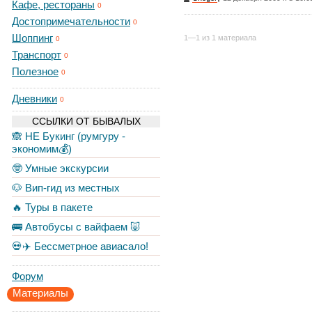
Кафе, рестораны
0
Достопримечательности
0
Шоппинг
1—1 из 1 материала
0
Транспорт
0
Полезное
0
Дневники
0
ССЫЛКИ ОТ БЫВАЛЫХ
🙈 НЕ Букинг (румгуру -
экономим💰)
🤓 Умные экскурсии
🐶 Вип-гид из местных
🔥 Туры в пакете
🚌 Автобусы с вайфаем 🐷
💀✈️ Бессметрное авиасало!
Форум
Материалы