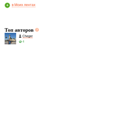
в Моих лентах
Топ авторов
Cheger
4