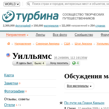
Title
Cейчас
на
сайте:
2,300,000
фотографий
и
150,000
материалов
о
111,000
направлений в
254
странах
Направления
Ленты
Все фото
Сообщество
Фору
→
Направления
→
Северная Америка
→
CША
→
Штат Аризона
→
Уилльямс
Уилльямс
35.24989N, 112.19135W
Button
4
Я здесь был
Хочу посетить
Было: 4
Обсуждения м
Карта
Заметки
0
Все материалы
Фотографии
0
Отзывы, советы
По пути на Гранд Каньон
Отели
1
/
1
,
Cheger
12 декабря 2009 г. в 10:0