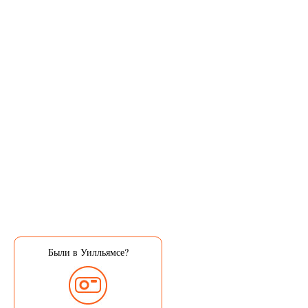
Были в Уилльямсе?