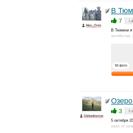
В Тюм
7
1 
Alex_Oren
В Тюмени я 
автобусом,
50 фото
Озеро
3
5 
Glebwiktorow
5 октября 2
надо от зда