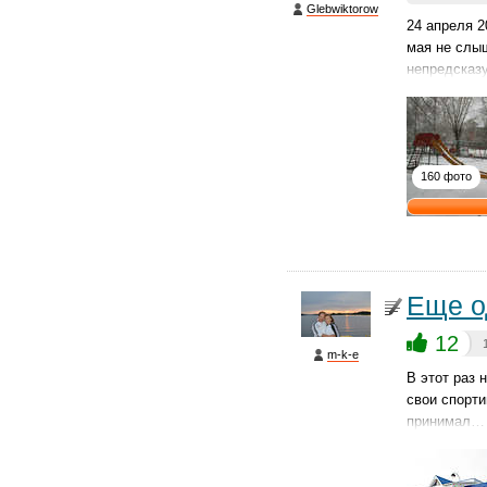
Glebwiktorow
24 апреля 2
мая не слыш
непредсказ
160 фото
Еще о
12
m-k-e
В этот раз 
свои спорти
принимал…