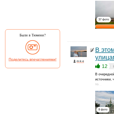
37 фото
Были в Тюмени?
В это
улица
Поделитесь впечатлениями!
m-k-e
12
В очередно
источники, 
то…
8 фото