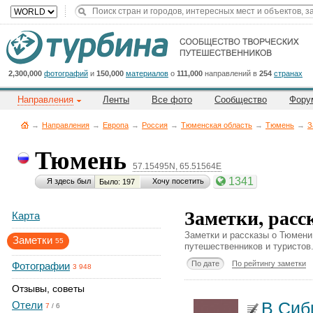
Title
Cейчас
на
сайте:
2,300,000
фотографий
и
150,000
материалов
о
111,000
направлений в
254
странах
Направления
Ленты
Все фото
Сообщество
Фору
→
Направления
→
Европа
→
Россия
→
Тюменская область
→
Тюмень
→
З
Тюмень
57.15495N, 65.51564E
Button
1341
Я здесь был
Хочу посетить
Было: 197
Заметки, расс
Карта
Заметки и рассказы о Тюмени
Заметки
55
путешественников и туристов
По дате
По рейтингу заметки
Фотографии
3 948
Отзывы, советы
В Сиб
Отели
7
/
6