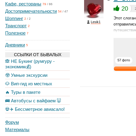
Кафе, рестораны
79
/
86
20
Достопримечательности
54
/
47
Шоппинг
Этот слоган
2
/
2
Lesik1
отправились
Транспорт
2
путешестви
Полезное
7
Дневники
5
ССЫЛКИ ОТ БЫВАЛЫХ
57 фото
🙈 НЕ Букинг (румгуру -
экономим💰)
🤓 Умные экскурсии
🐶 Вип-гид из местных
🔥 Туры в пакете
🚌 Автобусы с вайфаем 🐷
💀✈️ Бессметрное авиасало!
Форум
Материалы