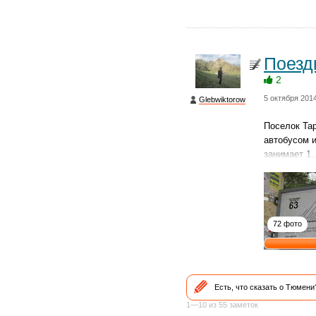
Поезд
2
5 октября 201
Glebwiktorow
Поселок Тар
автобусом и
занимает 1
72 фото
Есть, что сказать о Тюмен
1—10 из 55 заметок