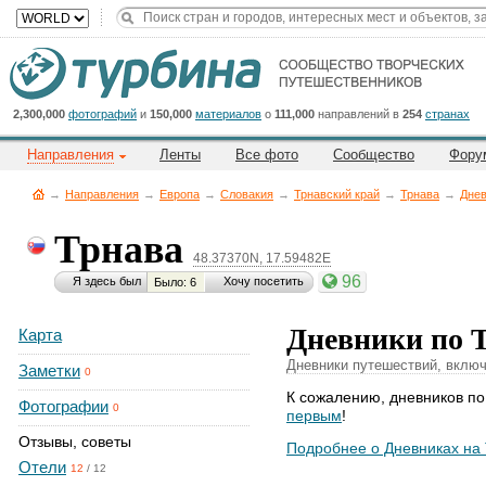
Title
Cейчас
на
сайте:
2,300,000
фотографий
и
150,000
материалов
о
111,000
направлений в
254
странах
Направления
Ленты
Все фото
Сообщество
Фору
→
Направления
→
Европа
→
Словакия
→
Трнавский край
→
Трнава
→
Днев
Трнава
48.37370N, 17.59482E
Button
96
Я здесь был
Хочу посетить
Было: 6
Дневники по 
Карта
Дневники путешествий, включ
Заметки
0
К сожалению, дневников по
Фотографии
0
первым
!
Отзывы, советы
Подробнее о Дневниках на
Отели
12
/
12