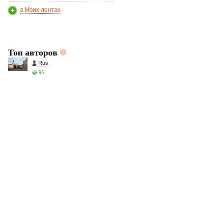
в Моих лентах
Топ авторов
Rus
96