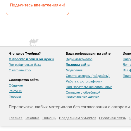
Поделитесь впечатлениями!
Что такое Турбина?
Ваша информация на сайте
Испо
О проекте и зачем он нужен
Виды материалов
Напр
Географическая база
Правила сайта
Лент
С чего начать?
Модерация
Все 
Советы авторам (гайдлайны)
Поис
Сообщество сайта
Работа с фотографиями
Общение
Пользовательскоe соглашение
Рейтинги
Согласие с обработкой
Форумы
персональных данных
Перепечатка любых материалов без согласования с авторами
Главная
Реклама
Помощь
Владельцам объектов
Обратная связь
К