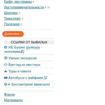
Кафе, рестораны
0
Достопримечательности
8
/
8
Шоппинг
0
Транспорт
0
Полезное
0
Дневники
0
ССЫЛКИ ОТ БЫВАЛЫХ
🙈 НЕ Букинг (румгуру -
экономим💰)
🤓 Умные экскурсии
🐶 Вип-гид из местных
🔥 Туры в пакете
🚌 Автобусы с вайфаем 🐷
💀✈️ Бессметрное авиасало!
Форум
Материалы