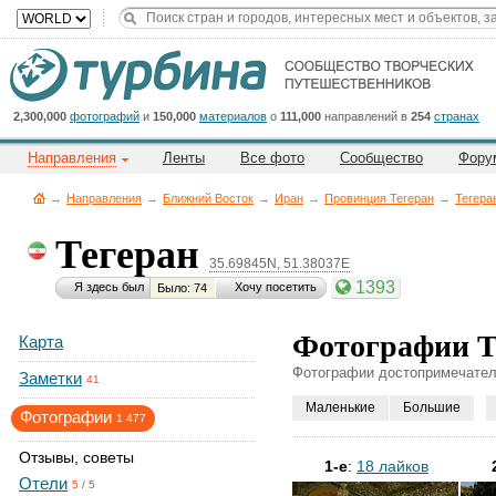
Title
Фото
Фото
Фото
Фото
Фото
Фото
Фото
Фото
Фото
Фото
Фото
Фото
Фото
Фото
Фото
Фото
Фото
Фото
Фото
Фото
Фото
Фото
Фото
Фото
Фото
Фото
Фото
Фото
Фото
Фото
Фото
Фото
Фото
Фото
Фото
Фото
Фото
Фото
Фото
Фото
Фото
Фото
Фото
Фото
Фото
Фото
Фото
Фото
Фото
Фото
Фото
Фото
Фото
Фото
Фото
Фото
Фото
Фото
Фото
Фото
Фото
Фото
Фото
Фото
Фото
Фото
Фото
Фото
Фото
Фото
Фото
Фото
Фото
Фото
Фото
Фото
Фото
Фото
Фото
Фото
Фото
Фото
Фото
Фото
Фото
Фото
Фото
Фото
Фото
Фото
Фото
Фото
Фото
Фото
Фото
Фото
Фото
Фото
Фото
Фото
Cейчас
понравилось:
понравилось:
понравилось:
понравилось:
понравилось:
понравилось:
понравилось:
понравилось:
понравилось:
понравилось:
понравилось:
понравилось:
понравилось:
понравилось:
понравилось:
понравилось:
понравилось:
понравилось:
понравилось:
понравилось:
понравилось:
понравилось:
понравилось:
понравилось:
понравилось:
понравилось:
понравилось:
понравилось:
понравилось:
понравилось:
понравилось:
понравилось:
понравилось:
понравилось:
понравилось:
понравилось:
понравилось:
понравилось:
понравилось:
понравилось:
понравилось:
понравилось:
понравилось:
понравилось:
понравилось:
понравилось:
понравилось:
понравилось:
понравилось:
понравилось:
понравилось:
понравилось:
понравилось:
понравилось:
понравилось:
понравилось:
понравилось:
понравилось:
понравилось:
понравилось:
понравилось:
понравилось:
понравилось:
понравилось:
понравилось:
понравилось:
понравилось:
понравилось:
понравилось:
понравилось:
понравилось:
понравилось:
понравилось:
понравилось:
понравилось:
понравилось:
понравилось:
понравилось:
понравилось:
понравилось:
понравилось:
понравилось:
понравилось:
понравилось:
понравилось:
понравилось:
понравилось:
понравилось:
понравилось:
понравилось:
понравилось:
понравилось:
понравилось:
понравилось:
понравилось:
понравилось:
понравилось:
понравилось:
понравилось:
понравилось:
на
сайте:
2,300,000
фотографий
и
150,000
материалов
о
111,000
направлений в
254
странах
Направления
Ленты
Все фото
Сообщество
Фору
→
Направления
→
Ближний Восток
→
Иран
→
Провинция Тегеран
→
Тегера
Е
Е
Е
Е
М
Е
Е
Е
М
М
М
М
М
М
Е
М
М
Е
Е
М
Е
Н
Е
Е
Е
М
Е
Е
М
М
М
М
Е
М
Е
и
И
М
И
и
И
o
И
Т
И
И
E
и
и
и
Е
Е
E
и
и
М
И
и
Е
И
М
o
E
и
Е
Е
М
и
и
И
и
М
Т
и
и
М
и
и
и
и
и
И
М
М
и
И
Д
Д
И
Д
И
и
М
o
Т
М
и
М
Е
Е
л
л
л
л
а
л
л
л
а
а
а
а
а
а
л
а
а
л
л
а
л
и
л
л
л
а
л
л
а
а
а
а
л
а
л
р
л
а
л
р
л
k
л
а
л
л
v
р
р
р
л
л
v
р
р
а
л
р
л
л
а
k
v
р
л
л
а
р
р
л
р
а
а
р
р
а
р
р
р
р
р
л
а
а
р
л
м
м
л
м
л
р
а
k
а
а
р
а
л
л
Тегеран
е
е
е
е
й
е
е
е
й
й
й
й
й
й
е
й
й
е
е
й
е
к
е
е
е
й
е
е
й
й
й
й
е
й
е
и
о
й
о
и
о
s
о
т
о
о
g
и
и
и
е
е
g
и
и
й
о
и
е
о
й
s
g
и
е
е
й
и
и
о
и
й
т
и
и
й
и
и
и
и
и
о
й
й
и
о
и
и
о
и
о
и
й
s
т
й
и
й
е
е
н
н
н
н
н
н
н
н
н
н
н
н
н
н
н
н
н
н
н
н
н
о
н
н
н
н
н
н
н
н
н
н
н
н
н
н
н
н
н
н
н
a
н
ь
н
н
e
н
н
н
н
н
e
н
н
н
н
н
н
н
н
a
e
н
н
н
н
н
н
н
н
н
ь
н
н
н
н
н
н
н
н
н
н
н
н
н
т
т
н
т
н
н
н
a
ь
н
н
н
н
н
35.69845N, 51.38037E
Button
а
а
а
а
у
а
а
а
у
у
у
у
у
у
а
у
у
а
а
у
а
л
а
а
а
у
а
а
у
у
у
у
а
у
а
а
а
у
а
а
а
n
а
я
а
а
n
а
а
а
а
а
n
а
а
у
а
а
а
а
у
n
n
а
а
а
у
а
а
а
а
у
я
а
а
у
а
а
а
а
а
а
у
у
а
а
р
р
а
р
а
а
у
n
я
у
а
у
а
а
1393
Я здесь был
Хочу посетить
р
р
р
р
р
р
р
р
р
р
а
р
р
р
р
р
р
з
Б
р
Б
з
Б
a
Б
н
Б
Б
y
з
з
з
y
з
з
р
Б
з
Б
р
a
y
з
р
з
з
Б
з
р
н
з
з
р
з
з
з
з
з
Б
р
р
з
Б
и
и
Б
и
Б
з
р
a
н
р
з
р
Было: 74
N
N
N
N
N
N
N
N
N
N
N
N
N
N
N
N
N
N
N
N
N
N
N
N
N
й
а
а
а
а
а
а
а
а
а
а
а
а
а
а
а
а
а
а
а
а
а
а
а
а
а
а
а
а
а
а
а
а
а
й
й
а
й
а
а
а
а
o
o
o
o
M
o
o
o
M
M
M
M
M
M
o
M
M
o
o
M
o
o
o
o
M
o
o
M
M
M
M
o
M
o
M
k
V
o
o
V
M
o
M
k
V
o
o
M
M
M
M
M
M
k
M
M
o
o
Д
м
л
л
м
л
л
л
л
м
м
м
м
м
л
м
л
м
м
м
л
м
м
м
м
м
м
м
м
л
м
л
л
л
м
м
ri
ri
ri
ri
a
ri
ri
ri
a
a
a
a
a
a
ri
a
a
ri
ri
a
ri
ri
ri
ri
a
ri
ri
a
a
a
a
ri
a
ri
a
s
O
i
ri
ri
i
a
ri
a
s
i
ri
ri
a
a
O
a
a
a
M
M
M
a
s
O
a
a
ri
ri
Фотографии Т
о
у
ы
ы
у
ы
ы
ы
ы
у
у
у
у
у
ы
у
ы
у
у
у
ы
у
у
у
у
у
у
у
у
ы
у
ы
ы
ы
у
у
Карта
sf
sf
sf
sf
y
sf
sf
sf
y
y
y
y
y
y
sf
y
y
sf
sf
y
sf
sf
sf
sf
y
sf
sf
y
y
y
y
sf
y
sf
y
u
m
k
sf
sf
k
y
sf
y
u
k
sf
sf
y
y
m
y
y
y
a
a
a
y
u
m
y
y
sf
sf
н
р
к
к
р
к
к
к
к
р
р
р
р
р
к
р
к
р
р
р
к
р
р
р
р
р
р
р
р
к
р
к
к
к
р
р
o
o
o
o
n
o
o
o
n
n
n
n
n
n
o
n
n
o
o
n
o
o
o
o
n
o
o
n
n
n
n
o
n
o
n
s
it
i
o
o
i
n
o
n
s
i
o
o
n
n
it
n
n
n
v
v
v
n
s
it
n
n
o
o
ц
н
о
о
н
о
о
о
о
н
н
н
н
н
о
н
о
н
н
н
о
н
н
н
н
н
н
н
н
о
н
о
о
о
н
н
Фотографии достопримечатель
x
x
x
x
u
x
x
x
u
u
u
u
u
u
x
u
u
x
x
u
x
x
x
x
u
x
x
u
u
u
u
x
u
x
u
h
e
n
x
x
n
u
x
u
h
n
x
x
u
u
e
u
u
u
e
e
e
u
h
e
u
u
x
x
Заметки
41
о
и
в
в
и
в
в
в
в
и
и
и
и
и
в
и
в
и
и
и
в
и
и
и
и
и
и
и
и
в
и
в
в
в
и
и
r
r
r
r
r
r
r
r
r
r
r
r
r
r
r
r
r
a
g
g
r
r
a
g
r
r
r
r
r
ri
ri
ri
r
a
r
r
ья
ья
ья
ья
ья
ья
ья
ья
ья
ья
ья
ья
ья
ья
ья
ья
ья
ья
ья
ья
ья
ья
ья
ья
ья
ья
ья
ья
в
к
а
а
к
а
а
а
а
к
к
к
к
к
а
к
а
к
к
к
а
к
к
к
к
к
к
к
к
а
к
а
а
а
к
к
s
r
r
s
r
k
k
k
s
Маленькие
Большие
ья
ья
ья
ья
ья
ья
ья
ья
ья
ья
ья
ья
ья
ья
ья
ья
ья
ья
ья
ья
ья
ья
ья
ья
ья
ья
ья
ать
ать
ать
ать
ать
ать
ать
ать
ать
ать
ать
ать
ать
ать
ать
ать
ать
ать
ать
ать
ать
ать
ать
ать
ать
ать
ать
ать
Фотографии
1 477
о
о
о
о
о
о
о
о
о
о
о
о
о
о
о
о
о
о
о
о
о
о
D
il
il
il
h
il
il
il
il
il
h
il
il
il
il
il
h
ья
ья
ья
ья
ья
ья
ать
ать
ать
ать
ать
ать
ать
ать
ать
ать
ать
ать
ать
ать
ать
ать
ать
ать
ать
ать
ать
ать
ать
ать
ать
ать
ать
в
в
в
в
в
в
в
в
в
в
в
в
в
в
в
в
в
в
в
в
в
в
o
o
o
o
a
o
o
o
o
o
a
o
o
o
o
o
a
ать
ать
ать
ать
ать
ать
а
а
а
а
а
а
а
а
а
а
а
а
а
а
а
а
а
а
а
а
а
а
Отзывы, советы
n
n
n
n
n
n
n
n
n
n
n
n
n
n
ья
ья
ья
1-е
:
18 лайков
n
ir
a
a
ir
a
a
a
a
ir
ir
ir
ir
ir
a
ir
a
ir
ir
ir
a
ir
ir
ir
ir
ir
ir
ir
ir
a
ir
a
a
a
ir
ir
ать
ать
ать
Отели
5
/
5
ic
a
ri
ri
a
ri
ri
ri
ri
a
a
a
a
a
ri
a
ri
a
a
a
ri
a
a
a
a
a
a
a
a
ri
a
ri
ri
ri
a
a