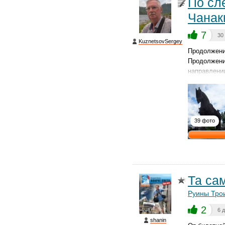
По сл
Чанак
7
30
KuznetsovSergey
Продолжени
Продолжение
направлени
39 фото
Та са
Руины Тро
2
6 
shanin