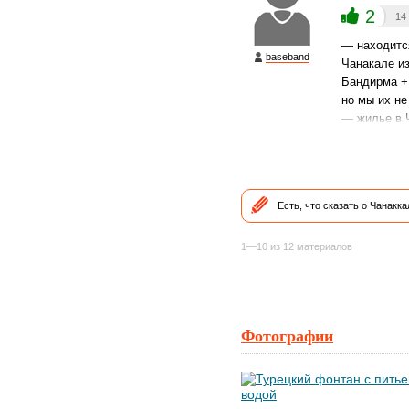
2
14
— находится
baseband
Чанакале и
Бандирма +
но мы их не
— жилье в Ч
Есть, что сказать о Чанакк
1—10 из 12 материалов
Фотографии