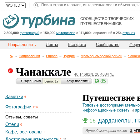
Title
Cейчас
на
сайте:
2,300,000
фотографий
и
150,000
материалов
о
111,000
направлений в
254
странах
Направления
Ленты
Все фото
Сообщество
Фору
→
Направления
→
Европа
→
Турция
→
Мраморноморский регион
→
Чанакк
Чанаккале
40.14682N, 26.40847E
Button
85
Я здесь был
Хочу посетить
Было: 17
Путешествие 
Заметки
6
Топовые достопримечательно
Фотографии
126
информационные советы
и
яр
Отзывы, советы
16
Дарданеллы. П
Отели
0
Лучший материал по гео
AF
Кафе, рестораны
0
Достопримечательности
5
/
5