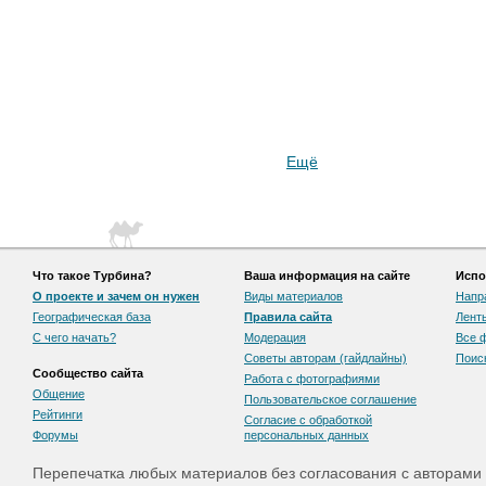
Ещё
Что такое Турбина?
Ваша информация на сайте
Испо
О проекте и зачем он нужен
Виды материалов
Напр
Географическая база
Правила сайта
Лент
С чего начать?
Модерация
Все 
Советы авторам (гайдлайны)
Поис
Сообщество сайта
Работа с фотографиями
Общение
Пользовательскоe соглашение
Рейтинги
Согласие с обработкой
Форумы
персональных данных
Перепечатка любых материалов без согласования с авторами