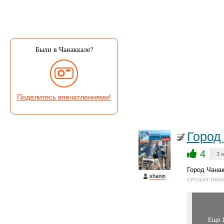
Были в Чанаккале?
Поделитесь впечатлениями!
Город
4
3 
Город Чана
shanin
служит пере
Еще 