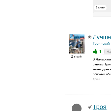
7 фото
Лучше
Троянский 
1
6 
shanin
В Чанаккале
руинам Трои
макет древн
обломки об
Трои.
Троя