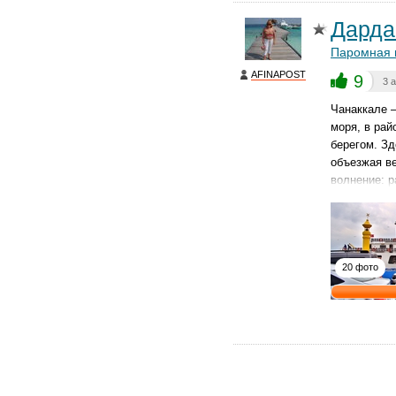
Дарда
Паромная 
AFINAPOST
9
3 
Чанаккале 
моря, в рай
берегом. З
объезжая ве
волнение: р
20 фото