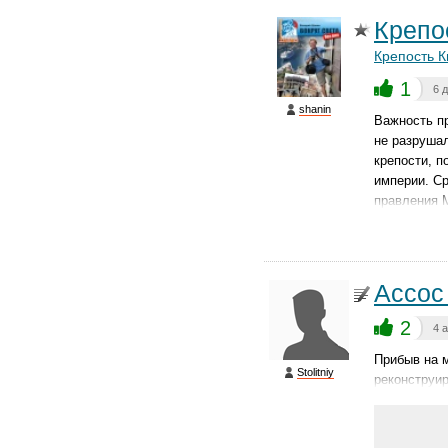
Крепо
Крепость 
1
6 
shanin
Важность пр
не разрушал
крепости, п
империи. Ср
правления М
Ассос
2
4 
Прибыв на м
Stolitniy
реконструир