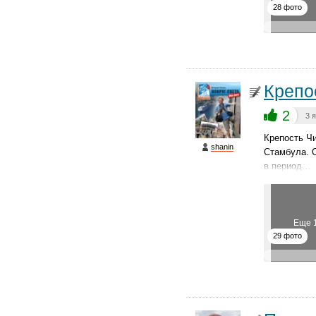
28 фото
Крепо
2
3 
Крепость Чи
shanin
Стамбула. 
в период…
Еще 
29 фото