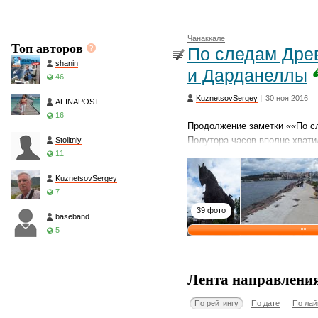
Чанаккале
Топ авторов
По следам Дре
shanin
и Дарданеллы
46
KuznetsovSergey
|
30 ноя 2016
AFINAPOST
16
Продолжение заметки ««По с
Полутора часов вполне хвати
Stolitniy
11
KuznetsovSergey
7
39 фото
baseband
5
Лента направлени
По рейтингу
По дате
По лай