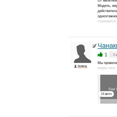
От билетно
Модель, вер
действитель
одноэтажно
становится,
Чанак
1
3 
Мы провели 
Stolitniy
кадры того,
Еще 
23 фото