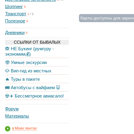
Шоппинг
0
Транспорт
1
/
1
Карты доступны для зарег
Полезное
0
Дневники
0
ССЫЛКИ ОТ БЫВАЛЫХ
🙈 НЕ Букинг (румгуру -
экономим💰)
🤓 Умные экскурсии
🐶 Вип-гид из местных
🔥 Туры в пакете
🚌 Автобусы с вайфаем 🐷
💀✈️ Бессметрное авиасало!
Форум
Материалы
в Моих лентах