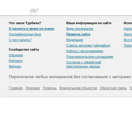
Что такое Турбина?
Ваша информация на сайте
Испо
О проекте и зачем он нужен
Виды материалов
Напр
Географическая база
Правила сайта
Лент
С чего начать?
Модерация
Все 
Советы авторам (гайдлайны)
Поис
Сообщество сайта
Работа с фотографиями
Общение
Пользовательскоe соглашение
Рейтинги
Согласие с обработкой
Форумы
персональных данных
Перепечатка любых материалов без согласования с авторами
Главная
Реклама
Помощь
Владельцам объектов
Обратная связь
К