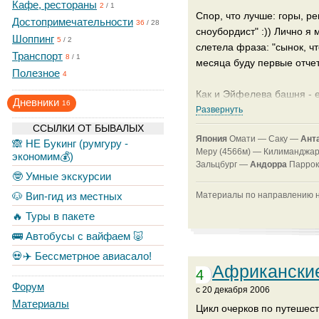
Кафе, рестораны
2
/
1
Спор, что лучше: горы, ре
Достопримечательности
36
/
28
сноубордист" :)) Лично я 
Шоппинг
5
/
2
слетела фраза: "сынок, чт
Транспорт
8
/
1
месяца буду первые отчет
Полезное
4
Как и Эйфелева башня - е
Дневники
16
гору не видно. Хорошо, е
Развернуть
в дневник: материалы о ви
ССЫЛКИ ОТ БЫВАЛЫХ
Япония
Омати —
Саку —
Ант
🙈 НЕ Букинг (румгуру -
Меру (4566м) —
Килиманджар
экономим💰)
Что же, полезли...
Зальцбург —
Андорра
Паррок
🤓 Умные экскурсии
🐶 Вип-гид из местных
Материалы по направлению на
🔥 Туры в пакете
🚌 Автобусы с вайфаем 🐷
💀✈️ Бессметрное авиасало!
Африкански
4
Форум
c 20 декабря 2006
Материалы
Цикл очерков по путешес