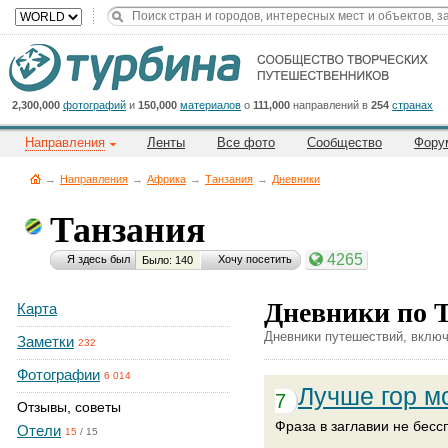
Title
Cейчас
на
сайте:
2,300,000
фотографий
и
150,000
материалов
о
111,000
направлений в
254
странах
Направления
Ленты
Все фото
Сообщество
Фору
→
Направления
→
Африка
→
Танзания
→
Дневники
Танзания
Button
4265
Я здесь был
Хочу посетить
Было: 140
Дневники по 
Карта
Дневники путешествий, включ
Заметки
232
Фотографии
6 014
Лучше гор мо
7
Отзывы, советы
Фраза в заглавии не бесс
Отели
15
/
15