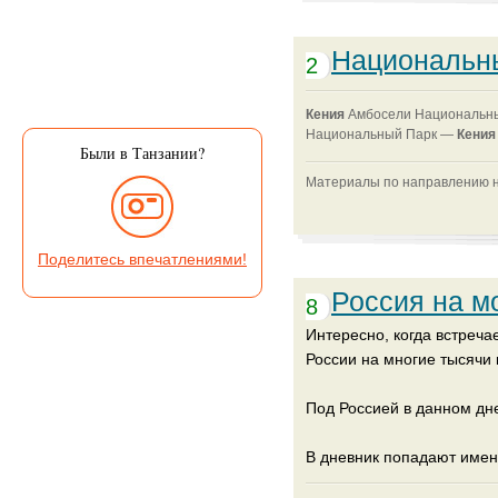
Национальн
2
Кения
Амбосели Национальн
Национальный Парк —
Кени
Были в Танзании?
Материалы по направлению на
Поделитесь впечатлениями!
Россия на м
8
Интересно, когда встреча
России на многие тысячи 
Под Россией в данном дн
В дневник попадают имен