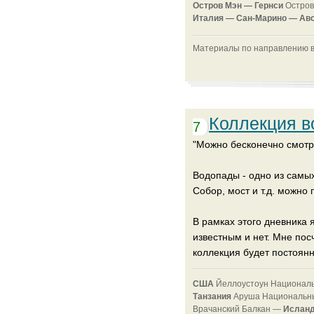
Остров Мэн —
Гернси
Остров
Италия —
Сан-Марино —
Ав
Материалы по направлению в
Коллекция в
7
"Можно бесконечно смотрет
Водопады - одно из самы
Собор, мост и т.д. можно 
В рамках этого дневника
известным и нет. Мне пос
коллекция будет постоян
CША
Йеллоустоун Национал
Танзания
Аруша Национальны
Врачанский Балкан —
Ислан