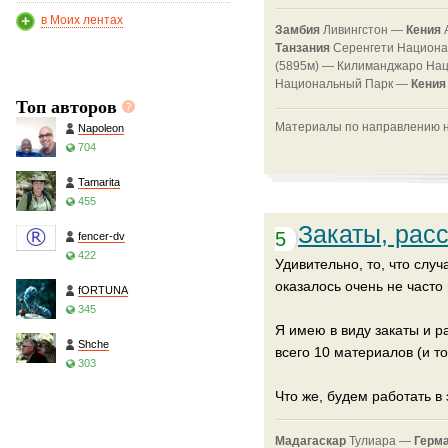
в Моих лентах
Замбия
Ливингстон —
Кения
Танзания
Серенгети Национ
(5895м) —
Килиманджаро На
Национальный Парк —
Кени
Топ авторов
Материалы по направлению на
Napoleon
704
Tamarita
455
Закаты, расс
5
fencer-dv
422
Удивительно, то, что слу
оказалось очень не часто
fORTUNA
345
Я имею в виду закаты и р
Shche
всего 10 материалов (и то
303
Что же, будем работать в
Мадагаскар
Тулиара —
Герм