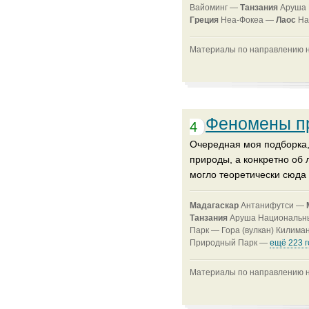
Вайоминг —
Танзания
Аруша 
Греция
Неа-Фокеа —
Лаос
На
Материалы по направлению на
Феномены пр
4
Очередная моя подборка,
природы, а конкретно об л
могло теоретически сюда 
Мадагаскар
Антанифутси —
Танзания
Аруша Национальны
Парк —
Гора (вулкан) Килим
Природный Парк —
ещё 223 
Материалы по направлению на