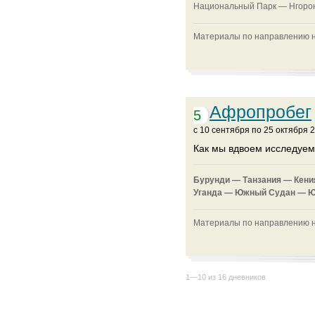
Национальный Парк —
Нгорон
Материалы по направлению на
Афропробег
5
c 10 сентября по 25 октября 
Как мы вдвоем исследуем
Бурунди —
Танзания —
Кени
Уганда —
Южный Судан —
Ю
Материалы по направлению на
1—10 из 16 дневников