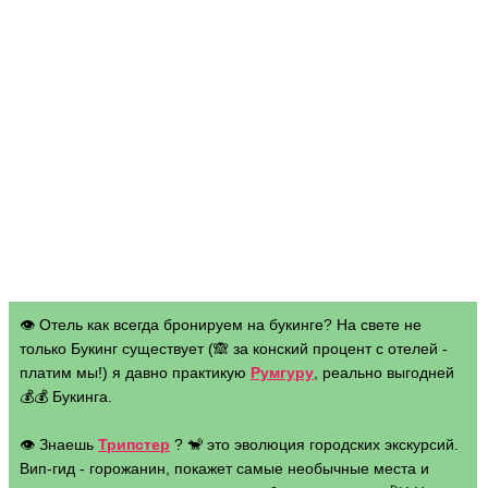
👁 Отель как всегда бронируем на букинге? На свете не
только Букинг существует (🙈 за конский процент с отелей -
платим мы!) я давно практикую
Румгуру
, реально выгодней
💰💰 Букинга.
👁 Знаешь
Трипстер
? 🐒 это эволюция городских экскурсий.
Вип-гид - горожанин, покажет самые необычные места и