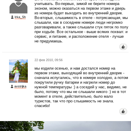
учитывать. Во-первых, зимой не берите номера
эконом, можно оказаться на первом этаже и дверь
из номера будет выходить во внутренний дворик.
Irka_Sh
Во-вторых, слышимость в отеле - потрясающая, мы
слышали, как в соседнем номере люди негромко
разговаривали, а также слышали стук пяток по полу
при ходьбе. Все остальное - выше всяких похвал: и
сервис, и питание, и расположение отеля - лучше
не придумаешь.
22 фев 2010, 09:56
мы ездили осенью, и нам достался номер на
первом этаже, выходящий во внутренний дворик -
сначала испугались, что в номере холодно, а потом
покрутили ручку батареи и нагрели номер до
avstrijka
нужной температуры :) а соседей у нас, видимо, не
было, потому что мы не слышали никого :) но в тот
момент в отеле, действительно, было мало
туристов, так что про слышимость не знала.
спасибо!