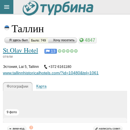
Title
Cейчас
Таллин
на
сайте:
4847
Я здесь был
Хочу посетить
Было: 749
St.Olav Hotel
13
отели
Эстония
,
Lai 5, Tallinn
+372 6161180
Button
www.tallinnhistoricalhotels.com/?id=10480&tpl=1061
Фотографии
Карта
9 фото
вики-код
написать совет