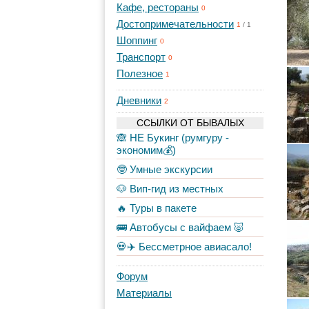
Кафе, рестораны
0
Достопримечательности
1
/
1
Шоппинг
0
Транспорт
0
Полезное
1
Дневники
2
ССЫЛКИ ОТ БЫВАЛЫХ
🙈 НЕ Букинг (румгуру -
экономим💰)
🤓 Умные экскурсии
🐶 Вип-гид из местных
🔥 Туры в пакете
🚌 Автобусы с вайфаем 🐷
💀✈️ Бессметрное авиасало!
Форум
Материалы