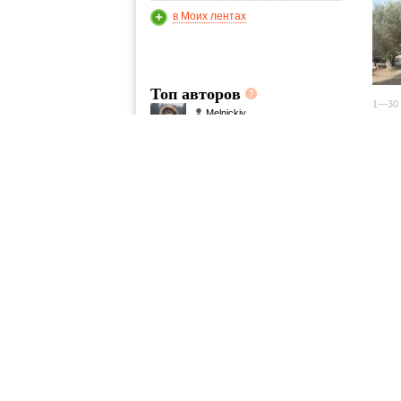
в Моих лентах
Топ авторов
1—30 
Melnickiy
21
Spartanez
4
milkomann
1