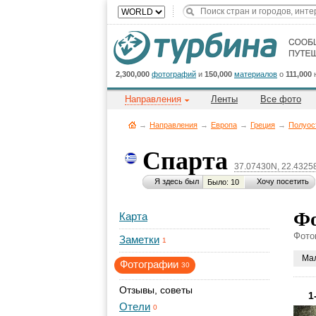
2,300,000
фотографий
и
150,000
материалов
о
111,000
Направления
Ленты
Все фото
→
Направления
→
Европа
→
Греция
→
Полуос
Спарта
37.07430N, 22.4325
Я здесь был
Хочу посетить
Было: 10
Фо
Карта
Фото
Заметки
1
Ма
Фотографии
30
Отзывы, советы
1
Отели
0