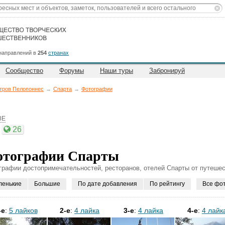
направлений в
254
странах
Сообщество
Форумы
Наши туры
Забронируй
тров Пелопоннес
→
Спарта
→
Фотографии
8E
26
тографии Спарты
графии достопримечательностей, ресторанов, отелей Спарты от путешес
ленькие
Большие
По дате добавления
По рейтингу
Все фо
-е
:
5 лайков
2-е
:
4 лайка
3-е
:
4 лайка
4-е
:
4 лайк