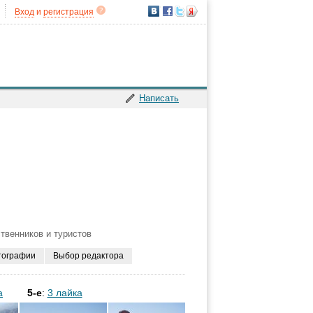
Вход
и
регистрация
Написать
твенников и туристов
тографии
Выбор редактора
а
5-е
:
3 лайка