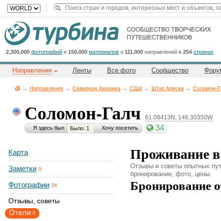
Title
Cейчас
на
сайте:
2,300,000
фотографий
и
150,000
материалов
о
111,000
направлений в
254
странах
Направления
Ленты
Все фото
Сообщество
Фору
→
Направления
→
Северная Америка
→
CША
→
Штат Аляска
→
Соломон-Г
Соломон-Галч
61.08413N, 146.30350W
Button
34
Я здесь был
Хочу посетить
Было: 1
Проживание в
Карта
Отзывы и советы опытных пут
Заметки
0
бронирование, фото, цены.
Бронирование о
Фотографии
24
Отзывы, советы
Отели
0