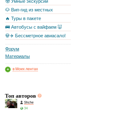
🤓 Умные экскурсии
🐶 Вип-гид из местных
🔥 Туры в пакете
🚌 Автобусы с вайфаем 🐷
💀✈️ Бессметрное авиасало!
Форум
Материалы
в Моих лентах
Топ авторов
Shche
34