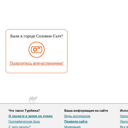
Были в городе Соломон-Галч?
Поделитесь впечатлениями!
Что такое Турбина?
Ваша информация на сайте
Испо
О проекте и зачем он нужен
Виды материалов
Напр
Географическая база
Правила сайта
Лент
С чего начать?
Модерация
Все 