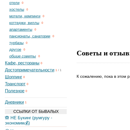
отели
0
хостелы
0
мотели, кемпинги
0
коттеджи, виллы
0
апартаменты
0
пансионаты, санатории
0
турбазы
0
другое
Советы и отзыв
0
общие советы
0
Кафе, рестораны
0
Достопримечательности
1
/
1
К сожалению, пока в этом р
Шоппинг
0
Транспорт
0
Полезное
0
Дневники
1
ССЫЛКИ ОТ БЫВАЛЫХ
🙈 НЕ Букинг (румгуру -
экономим💰)