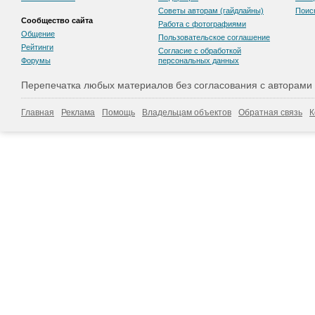
Советы авторам (гайдлайны)
Поис
Сообщество сайта
Работа с фотографиями
Общение
Пользовательскоe соглашение
Рейтинги
Согласие с обработкой
Форумы
персональных данных
Перепечатка любых материалов без согласования с авторами
Главная
Реклама
Помощь
Владельцам объектов
Обратная связь
К