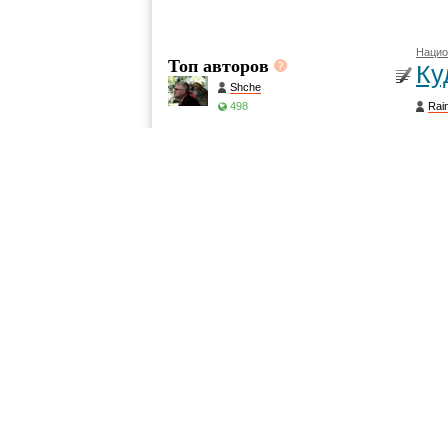
Нацио
Топ авторов
Ку
Shche
498
Rai
Alive
На с
443
солн
Rainbow
391
Letta
32 
246
Daretta
110
Ле
По 