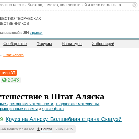
направлений в
254
странах
Сообщество
Форумы
Наши туры
Забронируй
→
Штат Аляска
егион ЗТ
2043
тешествие в Штат Аляска
вые достопримечательности
,
творческие материалы
,
рмационные советы
и
яркие фото
9
Круиз на Аляску. Волшебная страна Скагуэй
ший материал по гео
Daretta
|
2 июн 2015