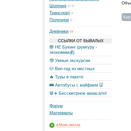
Объе
Шоппинг
2
/
2
Транспорт
2
Кар
Полезное
2
Дневники
19
ССЫЛКИ ОТ БЫВАЛЫХ
🙈 НЕ Букинг (румгуру -
экономим💰)
🤓 Умные экскурсии
🐶 Вип-гид из местных
🔥 Туры в пакете
🚌 Автобусы с вайфаем 🐷
💀✈️ Бессметрное авиасало!
Форум
Материалы
в Моих лентах