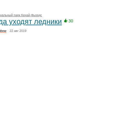
нальный парк Кенай-Фьордс
да уходят ледники
30
nbow
|
22 авг 2019
ледующий день после круиза у нас опять не задалась погода. Дождя, как
це, как в предыдущие дни, не вышло. Пришлось смирится с унылым сер
фото
нта направления
рейтингу
По дате
По лайкам
Все мат
Северная Америка
→
CША
→
Штат Аляска
→
Скагуэй