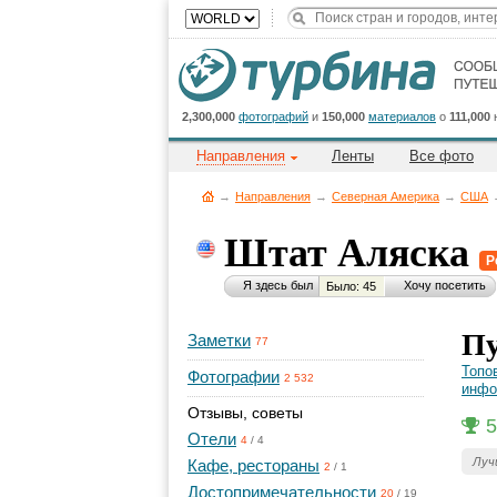
2,300,000
фотографий
и
150,000
материалов
о
111,000
Направления
Ленты
Все фото
→
Направления
→
Северная Америка
→
CША
Штат Аляска
Р
Я здесь был
Хочу посетить
Было: 45
Пу
Заметки
77
Топо
Фотографии
2 532
инфо
Отзывы, советы
5
Отели
4
/
4
Луч
Кафе, рестораны
2
/
1
Достопримечательности
20
/
19