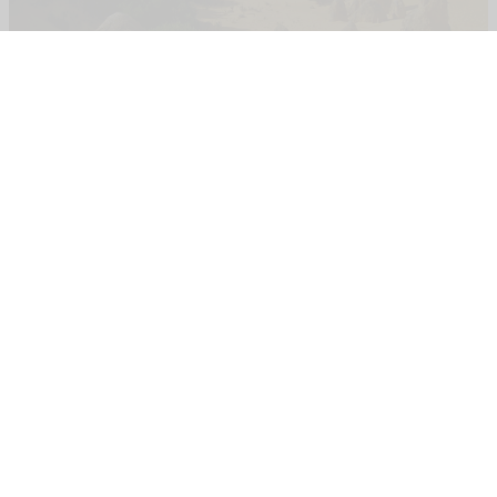
Башенки Pinnacles разнообразных форм и размеров, есть с
небольшими окошками и дырочками, в одном месте они очень
похожи на окаменевшие зубы дракона рассеянные по большому
полю.
Некоторые из них представляют собой высокие
колоннообразные конструкции и имеют высоту до трёх с
половиной метров.