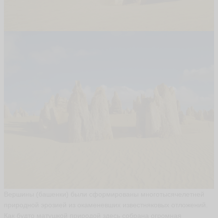
Вершины (башенки) были сформированы многотысячелетней
природной эрозией из окаменевших известняковых отложений.
Как будто матушкой природой здесь собрана огромная