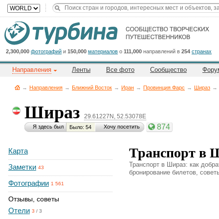
Title
Cейчас
на
сайте:
2,300,000
фотографий
и
150,000
материалов
о
111,000
направлений в
254
странах
Направления
Ленты
Все фото
Сообщество
Фору
→
Направления
→
Ближний Восток
→
Иран
→
Провинция Фарс
→
Шираз
→
Шираз
29.61227N, 52.53078E
Button
874
Я здесь был
Хочу посетить
Было: 54
Транспорт в 
Карта
Транспорт в Шираз: как добра
Заметки
43
бронирование билетов, советы
Фотографии
1 561
Отзывы, советы
Отели
3
/
3