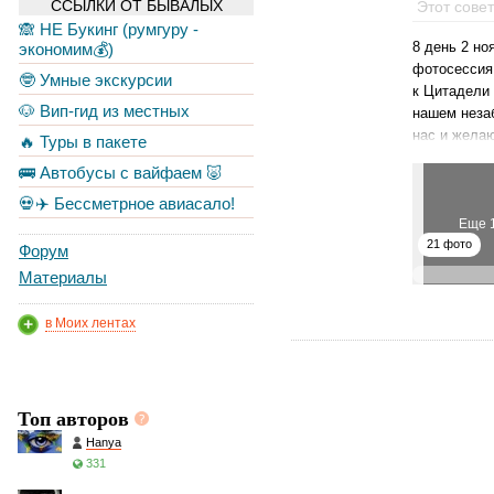
ССЫЛКИ ОТ БЫВАЛЫХ
Этот сове
🙈 НЕ Букинг (румгуру -
8 день 2 но
экономим💰)
фотосессия 
🤓 Умные экскурсии
к Цитадели 
🐶 Вип-гид из местных
нашем неза
нас и желаю
🔥 Туры в пакете
🚌 Автобусы с вайфаем 🐷
💀✈️ Бессметрное авиасало!
Еще 
21 фото
Форум
Материалы
в Моих лентах
Топ авторов
Hanya
331