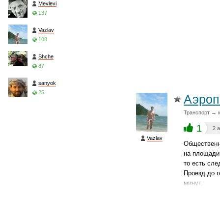
Mevlevi
137
Vazlav
108
Shche
87
sanyok
25
Аэроп
Транспорт → к
1
2 
Vazlav
Общественно
на площади
то есть сле
Проезд до г
минут.