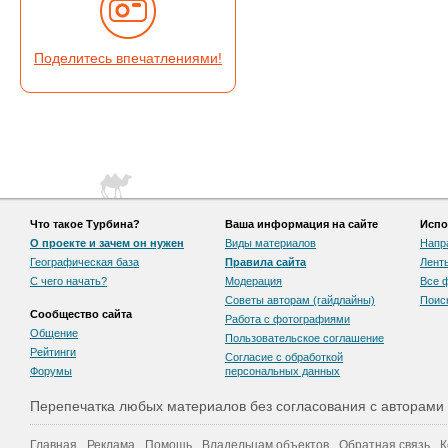
Поделитесь впечатлениями!
Что такое Турбина?
Ваша информация на сайте
Испо
О проекте и зачем он нужен
Виды материалов
Напр
Географическая база
Правила сайта
Лент
С чего начать?
Модерация
Все 
Советы авторам (гайдлайны)
Поис
Сообщество сайта
Работа с фотографиями
Общение
Пользовательскоe соглашение
Рейтинги
Согласие с обработкой
Форумы
персональных данных
Перепечатка любых материалов без согласования с авторами
Главная
Реклама
Помощь
Владельцам объектов
Обратная связь
К