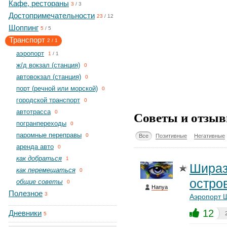
Кафе, рестораны
3
/
3
Достопримечательности
23
/
12
Шоппинг
5
/
5
Транспорт
2
/
1
aэропорт
1
/
1
ж/д вокзал (станция)
0
автовокзал (станция)
0
порт (речной или морской)
0
городской транспорт
0
автотрасса
Советы и отзыв
0
погранпереходы
0
паромные переправы
0
Все
Позитивные
Негативные
аренда авто
0
как добраться
1
Шираз
как перемещаться
0
остро
общие советы
0
Hanya
Полезное
3
Аэропорт 
12
Дневники
5