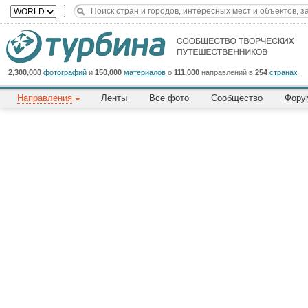
2,300,000
фотографий
и
150,000
материалов
о
111,000
направлений в
254
странах
Направления
Ленты
Все фото
Сообщество
Фору