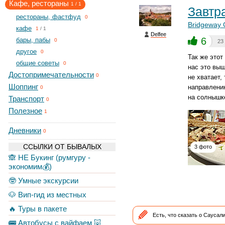
Кафе, рестораны
1
/
1
Завтр
рестораны, фастфуд
0
Bridgeway 
кафе
1
/
1
Delfee
6
бары, пабы
0
23
другое
0
Так же этот
общие советы
0
нас это выш
Достопримечательности
0
не хватает,
Шоппинг
направлени
0
на солнышк
Транспорт
0
Полезное
1
Дневники
0
ССЫЛКИ ОТ БЫВАЛЫХ
3 фото
🙈 НЕ Букинг (румгуру -
экономим💰)
🤓 Умные экскурсии
🐶 Вип-гид из местных
🔥 Туры в пакете
Есть, что сказать о Саусал
🚌 Автобусы с вайфаем 🐷