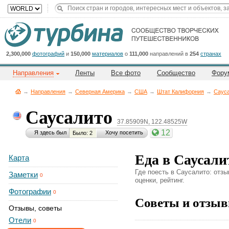
2,300,000
фотографий
и
150,000
материалов
о
111,000
направлений в
254
странах
Направления
Ленты
Все фото
Сообщество
Фору
→
Направления
→
Северная Америка
→
CША
→
Штат Калифорния
→
Саус
Саусалито
37.85909N, 122.48525W
12
Я здесь был
Хочу посетить
Было: 2
Еда в Саусали
Карта
Где поесть в Саусалито: отз
Заметки
0
оценки, рейтинг.
Фотографии
0
Советы и отзыв
Отзывы, советы
Отели
0