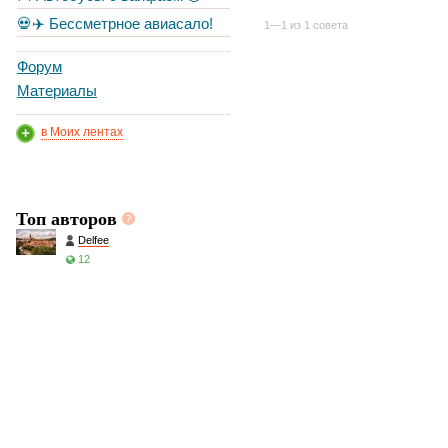
💀✈️ Бессметрное авиасало!
1—1 из 1 совета
Форум
Материалы
в Моих лентах
Топ авторов
Delfee
12