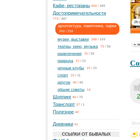
Кафе, рестораны
404
/
365
Достопримечательности
773
/
487
26 
архитектура, памятники, парки
393
/
254
музеи, выставки
288
/
143
в
театры, кино, музыка
75
/
59
развлечения
70
/
55
Со
природа
21
/
22
ночные клубы
15
/
15
спорт
10
/
11
другое
40
/
40
общие советы
14
Шоппинг
80
/
70
Транспорт
37
/
1
Полезное
40
Это
Дневники
41
ССЫЛКИ ОТ БЫВАЛЫХ