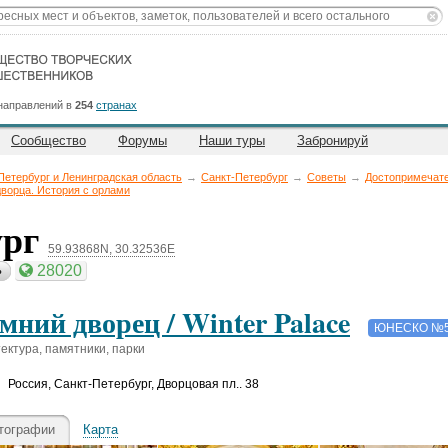
направлений в
254
странах
Сообщество
Форумы
Наши туры
Забронируй
Петербург и Ленинградская область
→
Санкт-Петербург
→
Советы
→
Достопримечат
дворца. История с орлами
ург
59.93868N, 30.32536E
28020
ь
мний дворец / Winter Palace
ЮНЕСКО №
ектура, памятники, парки
Россия
,
Санкт-Петербург, Дворцовая пл.. 38
тографии
Карта