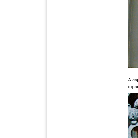
А ла
стра