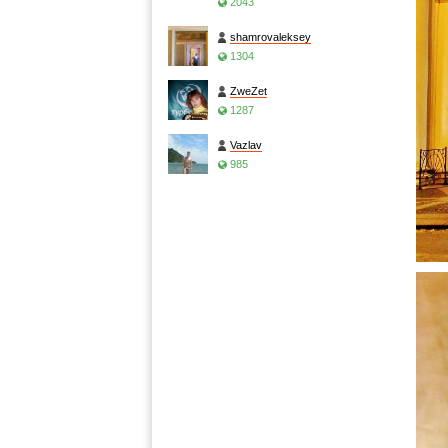
2043
shamrovaleksey
1304
ZweZet
1287
Vazlav
985