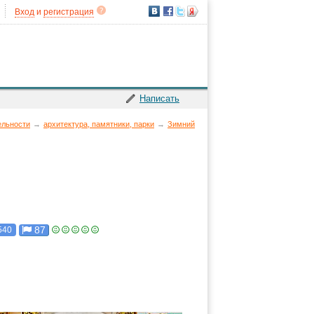
Вход
и
регистрация
Написать
ельности
→
архитектура, памятники, парки
→
Зимний
87
540