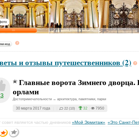
фото
ики-код
веты и отзывы путешественников (2)
Главные ворота Зимнего дворца. 
орлами
23
Достопримечательности → архитектура, памятники, парки
30 марта 2017 года
|
|
|
32
|
7950
22 (10)
т совет является частью дневников
«Мой Эрмитаж»
,
«Это Санкт-Пет