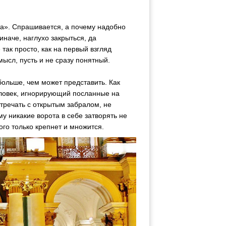
та». Спрашивается, а почему надобно
иначе, наглухо закрыться, да
так просто, как на первый взгляд
мысл, пусть и не сразу понятный.
больше, чем может представить. Как
человек, игнорирующий посланные на
стречать с открытым забралом, не
му никакие ворота в себе затворять не
ого только крепнет и множится.