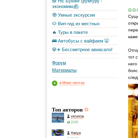
🙈 НЕ Букинг (румгуру -
экономим💰)
🤓 Умные экскурсии
Суще
откр
🐶 Вип-гид из местных
пере
🔥 Туры в пакете
каже
🚌 Автобусы с вайфаем 🐷
💀✈️ Бессметрное авиасало!
Отго
тот 
Форум
него
Материалы
бояс
след
в Моих лентах
Топ авторов
veruncia
2245
Hanya