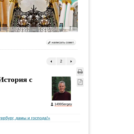
написать совет
2
←
→
История с
1499Sergey
ербург, дамы и господа!»