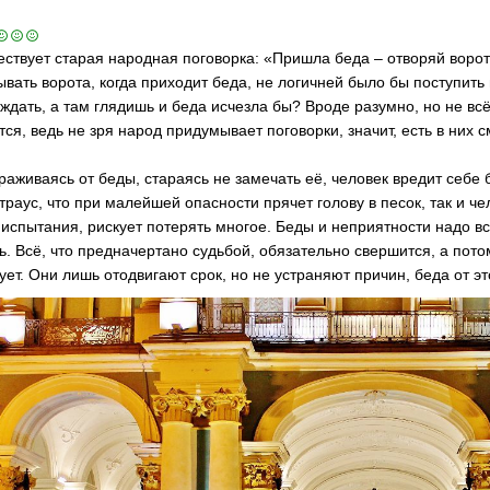
ствует старая народная поговорка: «Пришла беда – отворяй воро
ывать ворота, когда приходит беда, не логичней было бы поступить 
ждать, а там глядишь и беда исчезла бы? Вроде разумно, но не всё 
тся, ведь не зря народ придумывает поговорки, значит, есть в них с
раживаясь от беды, стараясь не замечать её, человек вредит себе 
страус, что при малейшей опасности прячет голову в песок, так и 
 испытания, рискует потерять многое. Беды и неприятности надо в
ь. Всё, что предначертано судьбой, обязательно свершится, а пото
ует. Они лишь отодвигают срок, но не устраняют причин, беда от эт