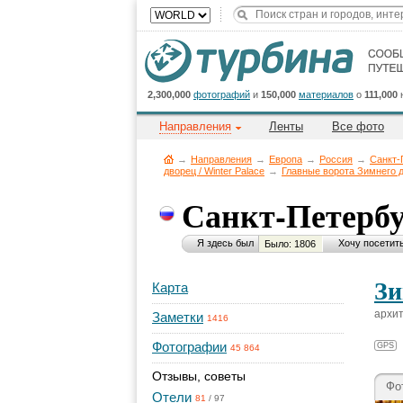
2,300,000
фотографий
и
150,000
материалов
о
111,000
Направления
Ленты
Все фото
→
Направления
→
Европа
→
Россия
→
Санкт-
дворец / Winter Palace
→
Главные ворота Зимнего 
Санкт-Петерб
Я здесь был
Хочу посетит
Было: 1806
Зи
Карта
архит
Заметки
1416
Фотографии
GPS
45 864
Отзывы, советы
Фо
Отели
81
/
97