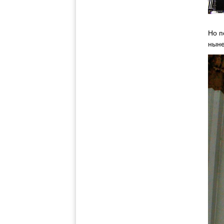
Но п
ныне