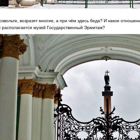
озвольте, возразят многие, а при чём здесь беда? И какое отношен
 располагается музей Государственный Эрмитаж?