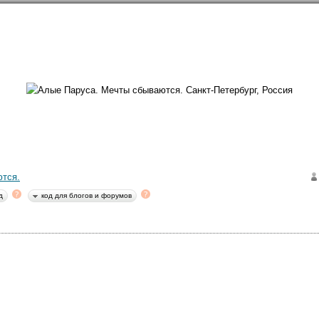
направлений в
254
странах
Сообщество
Форумы
Наши туры
Забронируй
Петербург и Ленинградская область
→
Санкт-Петербург
→
Заметки
→
Алые Паруса. 
ург
59.93868N, 30.32536E
тся.
28020
ь
д
код для блогов и форумов
Алые Паруса. Мечты сбываются.
19 июня 2011 года
|
|
|
48
|
26240
26 (16)
83
вые в жизни решили посмотреть это уникальное явление. Помню, 