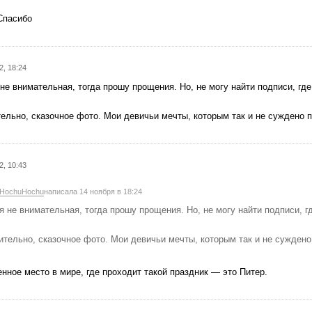
Спасибо
2, 18:24
не внимательная, тогда прошу прощения. Но, не могу найти подписи, гд
ельно, сказочное фото. Мои девичьи мечты, которым так и не суждено п
Отель как всегда бронируем на букинге? На свете не только Букинг 
2, 10:43
телей - платим мы!) я давно практикую
Румгуру
, реально выгодней 
HochuHochu
написала 14 ноября в 18:24
 Знаешь
Трипстер
? 🐒 это эволюция городских экскурсий. Вип-гид 
я не внимательная, тогда прошу прощения. Но, не могу найти подписи, г
бычные места и расскажет городские легенды, пробовал, это огонь 
радуют 🤑
ительно, сказочное фото. Мои девичьи мечты, которым так и не суждено 
Луший поисковик Рунета -
Яндекс
❤ начал продавать авиа авиа-бил
нное место в мире, где проходит такой праздник — это Питер.
бор фотографии
Все фотографии одной лентой