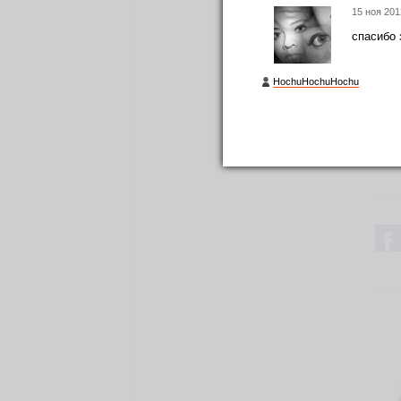
15 ноя 201
спасибо 
HochuHochuHochu
17 