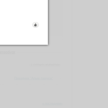
етербург
сообщить модератору
Праздник "Алые паруса"
к последнему