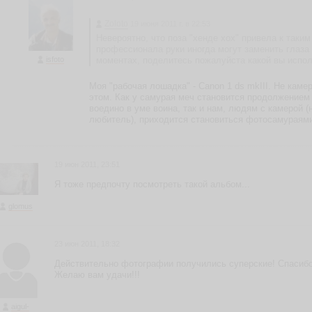
Zoloto
19 июня 2011 г. в 22:53
Невероятно, что поза "хенде хох" привела к таки
профессионала руки иногда могут заменить глаза 
isfoto
моментах, поделитесь пожалуйста какой вы испо
Моя "рабочая лошадка" - Canon 1 ds mkIII. Не каме
этом. Как у самурая меч становится продолжением 
воедино в уме воина, так и нам, людям с камерой 
любитель), приходится становиться фотосамураям
19 июн 2011, 23:51
Я тоже предпочту посмотреть такой альбом...
glomus
23 июн 2011, 18:32
Действительно фотографии получились суперские! Спасибо
Желаю вам удачи!!!
aigul-