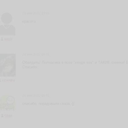
23 июн 2011, 19:59
красота
weybi
24 июн 2011, 00:31
Обалдеть! Полчасика в позе "хенде хох" и ТАКИЕ снимки! 
Спасибо.
vizantijka
24 июн 2011, 00:51
спасибо, порадовали глаза -))
Glupii