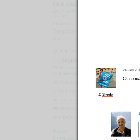
Пару
Кафе, рестораны
404
/
365
кате
Достопримечательности
И во
773
/
487
Шоппинг
несм
80
/
70
битк
Транспорт
37
/
1
Ни п
Полезное
40
проф
Дневники
41
Все 
ССЫЛКИ ОТ БЫВАЛЫХ
не б
🙈 НЕ Букинг (румгуру -
24 июн 201
экономим💰)
Но н
Сказочн
крас
🤓 Умные экскурсии
публ
🐶 Вип-гид из местных
Skeefo
🔥 Туры в пакете
🚌 Автобусы с вайфаем 🐷
2
💀✈️ Бессметрное авиасало!
Форум
Материалы