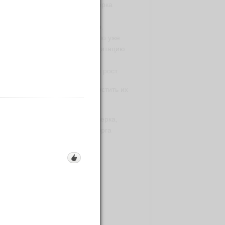
л брызжущий фонтаном фейерверка
24 часа, и уже было поздновато,
у на Дворцовой набережной было уже
али. Поленился сделать аккредитацию.
 ("у нас тут каждый третий
азалось удачей, учитывая мой рост.
час. Подняв однажды руки, опустить их
а ближнего.
нув из темноты и искр фейерверка,
опозировала ревущей от восторга
и, как и положено мечте.