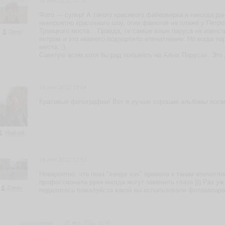
19 июн 2011, 16:35
Фото — супер! А такого красивого фейерверка я никогда ра
невероятно красочного шоу, огни факелов на пляже у Петр
Троицкого моста... Правда, те самые алые паруса на изве
Dima
ветром и это немного подпортило впечатление. Но когда па
места. :)
Советую всем хотя бы рад побывать на Алых Парусах. Это
19 июн 2011, 19:04
Красивые фотографии! Вот я лучше хорошие альбомы посмот
Vladusik
19 июн 2011, 22:53
Невероятно, что поза "хенде хох" привела к таким впечатл
профессионала руки иногда могут заменить глаза ))) Раз у
Zoloto
поделитесь пожалуйста какой вы использовали фотоаппара
20 июн 2011, 11:45