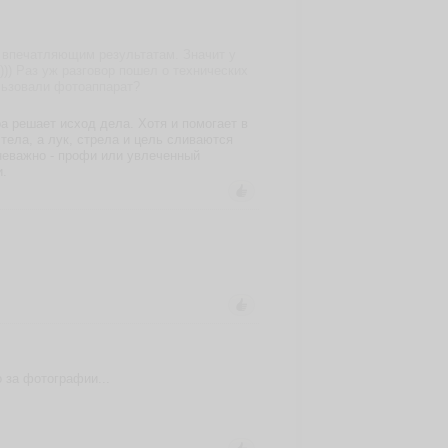
м впечатляющим результатам. Значит у
))) Раз уж разговор пошел о технических
льзовали фотоаппарат?
ра решает исход дела. Хотя и помогает в
тела, а лук, стрела и цель сливаются
(неважно - профи или увлеченный
и.
 за фотографии...