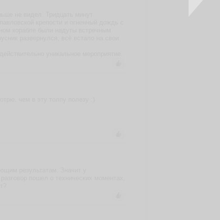
ньше не видел. Тридцать минут
опавловской крепости и огненный дождь с
стном корабле были надуты встречным
русник развернулся, всё встало на свои
 действительно уникальное мероприятие.
рю, чем в эту толпу полезу :)
яющим результатам. Значит у
ж разговор пошел о технических моментах,
т?