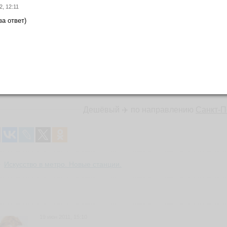
2, 12:11
за ответ)
фото
Дешёвый ✈️ по направлению
Санкт-П
Искусство в метро. Новые станции.
19 июн 2011, 15:10