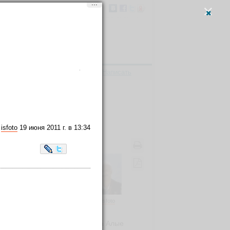
...
Вход
и
регистрация
Написать
Мечты сбываются.
isfoto
19 июня 2011 г. в 13:34
LiveJournal
Twitter
isfoto
в детстве мама меня возила на Алые