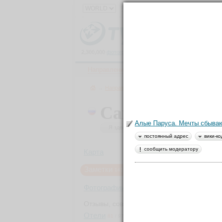
2,300,000
фотографий
и
150,000
материалов
о
111,000
Направления
Ленты
Все фото
→
Направления
→
Европа
→
Россия
→
Санкт-
Санкт-Петерб
Алые Паруса. Мечты сбываю
Я здесь был
Хочу посетит
Было: 1806
постоянный адрес
вики-ко
сообщить модератору
Карта
Заметки
1416
Фотографии
45 864
Отзывы, советы
Отели
Впер
81
/
97