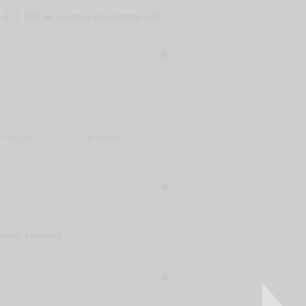
, 8, 10)? не удалось посмотреть exif.
ли (фото 2, 8, 10)? не удалось
ла)), спасибо!