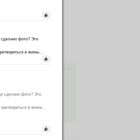
е сделано фото? Это
ретвориться в жизнь...
существует (🙈 за конский процент
💰💰 Букинга.
- горожанин, покажет самые
де сделано фото? Это
🚀! Цены от 600 р. - точно
претвориться в жизнь...
еты! 🤷