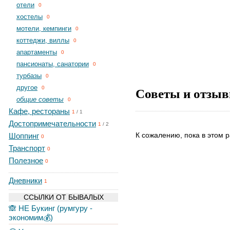
отели
0
хостелы
0
мотели, кемпинги
0
коттеджи, виллы
0
апартаменты
0
пансионаты, санатории
0
турбазы
0
другое
Советы и отзыв
0
общие советы
0
Кафе, рестораны
1
/
1
Достопримечательности
1
/
2
К сожалению, пока в этом р
Шоппинг
0
Транспорт
0
Полезное
0
Дневники
1
ССЫЛКИ ОТ БЫВАЛЫХ
🙈 НЕ Букинг (румгуру -
экономим💰)