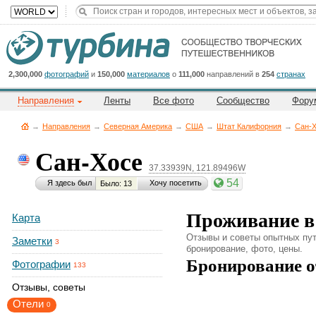
Title
Cейчас
на
сайте:
2,300,000
фотографий
и
150,000
материалов
о
111,000
направлений в
254
странах
Направления
Ленты
Все фото
Сообщество
Фору
→
Направления
→
Северная Америка
→
CША
→
Штат Калифорния
→
Сан-
Сан-Хосе
37.33939N, 121.89496W
Button
54
Я здесь был
Хочу посетить
Было: 13
Проживание в
Карта
Отзывы и советы опытных пут
Заметки
3
бронирование, фото, цены.
Бронирование о
Фотографии
133
Отзывы, советы
Отели
0