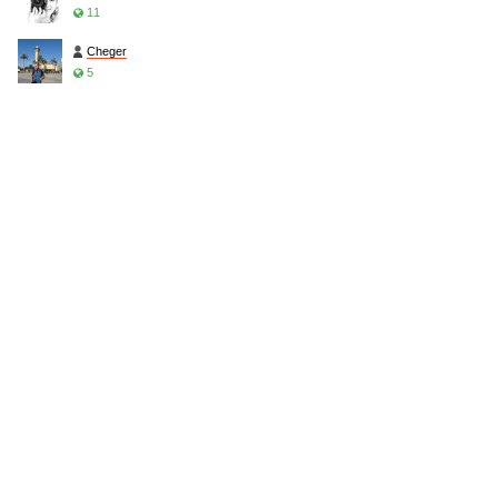
11
Cheger
5