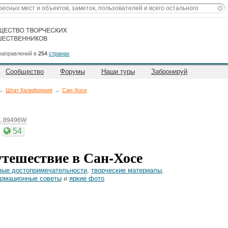
направлений в
254
странах
Сообщество
Форумы
Наши туры
Забронируй
→
Штат Калифорния
→
Сан-Хосе
1.89496W
54
тешествие в Сан-Хосе
вые достопримечательности
,
творческие материалы
,
рмационные советы
и
яркие фото