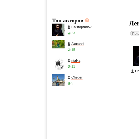
Топ авторов
Ле
Chistoprudov
23
По 
Alexandi
15
ntalka
11
Ch
Cheger
5