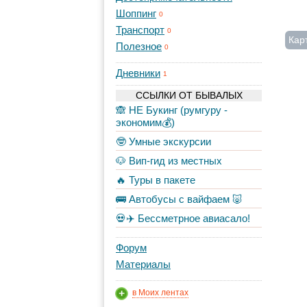
Шоппинг
0
Транспорт
0
Кар
Полезное
0
Дневники
1
ССЫЛКИ ОТ БЫВАЛЫХ
🙈 НЕ Букинг (румгуру -
экономим💰)
🤓 Умные экскурсии
🐶 Вип-гид из местных
🔥 Туры в пакете
🚌 Автобусы с вайфаем 🐷
💀✈️ Бессметрное авиасало!
Форум
Материалы
в Моих лентах