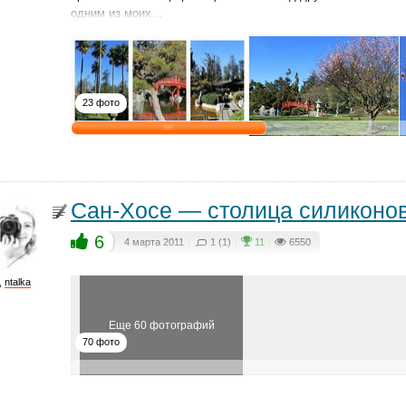
одним из моих…
23 фото
Сан-Хосе — столица силиконо
6
4 марта 2011
|
1 (1)
|
11
|
6550
ntalka
Еще 60 фотографий
70 фото