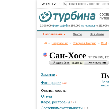
2,300,000
фотографий
и
150,000
материалов
о
111,000
Направления
Ленты
Все фото
→
Направления
→
Северная Америка
→
CША
Сан-Хосе
37.33939N, 12
Я здесь был
Хочу посетить
Было: 13
Пу
Заметки
3
Топо
Фотографии
133
инфо
Отзывы, советы
Отели
0
Кафе, рестораны
1
/
1
Достопримечательности
1
/
2