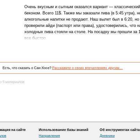
Очень вкусным и сытным оказался вариант — классический
беконом. Всего 11$. Также мы заказали пива (в 5:45 утра), 
алкогольные напитки не продают. Наш вылет был в 6:20, но 
проверили айди (паспорт или права), удостоверились, что н
холодных пива стояли на столе. На посадку мы прошли за 
все быстро.
Есть, что сказать о Сан-Хосе?
Расскажите о своих впечатлениях другим…
з 5 материалов
ация на сайте
Использование базы знаний
Об инструментах сайта
алов
Направления
Дневники