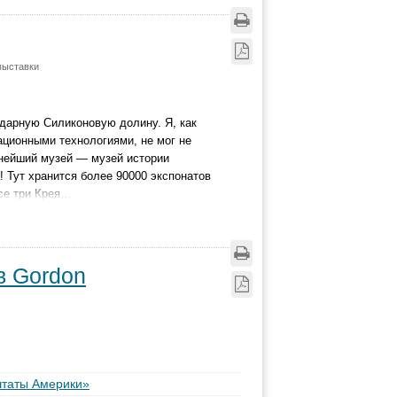
выставки
дарную Силиконовую долину. Я, как
ионными технологиями, не мог не
снейший музей — музей истории
! Тут хранится более 90000 экспонатов
все три Крея…
в Gordon
таты Америки»