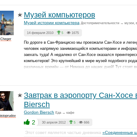
Музей компьютеров
Музей истории компьютера
Достопримечательности → музеи, 
14 февраля 2010
|
5
|
1675
Cheger
По дороге в Сан-Франциско мы проезжали Сан-Хосе и леген
человек напрямую занимающийся компьютерами и информац
заехать туда! А недалеко от Сан-Хосе оказался преинтере
компьютеров! Это крупнейший в мире музей подобного рода
различных времён — от Немана до наших дней! Тут стоят 
Завтрак в аэропорту Сан-Хосе 
Biersch
Gordon Biersch
Еда → кафе
istoprudov
2
30 апреля 2012
|
5
|
666
Этот совет является частью дневника
«Соединенные ш