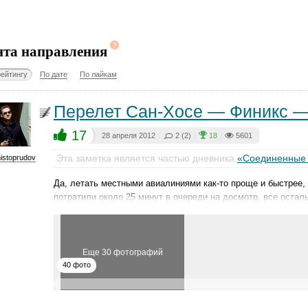
нта направления
рейтингу
По дате
По лайкам
Перелет Сан-Хосе — Финикс 
17
28 апреля 2012
|
2 (2)
|
18
|
5601
Эта заметка является частью дневника
«Соединенные
istoprudov
Да, летать местными авиалиниями как-то проще и быстрее, 
потратили около 25 минут в очереди на досмотр, все оста
Еще 30 фотографий
40 фото