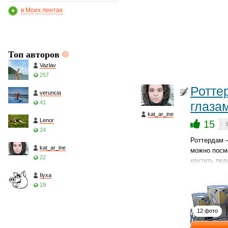
в Моих лентах
Топ авторов
Vazlav
257
Ротте
veruncia
41
глаза
kat_ar_ine
Lenor
15
24
Роттердам —
kat_ar_ine
можно посмо
22
крутить пе
Ilyxa
19
12 фото