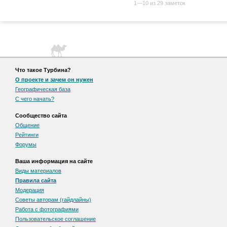
1—10 из 29 заметок
Что такое Турбина?
О проекте и зачем он нужен
Географическая база
С чего начать?
Сообщество сайта
Общение
Рейтинги
Форумы
Ваша информация на сайте
Виды материалов
Правила сайта
Модерация
Советы авторам (гайдлайны)
Работа с фотографиями
Пользовательскоe соглашение