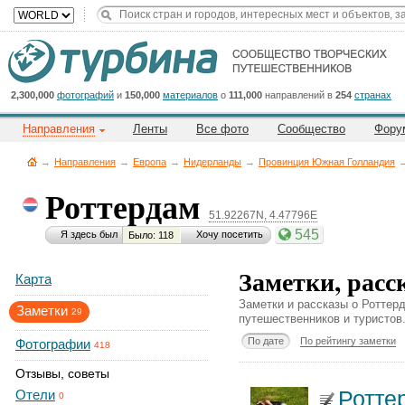
Title
Cейчас
на
сайте:
2,300,000
фотографий
и
150,000
материалов
о
111,000
направлений в
254
странах
Направления
Ленты
Все фото
Сообщество
Фору
→
Направления
→
Европа
→
Нидерланды
→
Провинция Южная Голландия
Роттердам
51.92267N, 4.47796E
Button
545
Я здесь был
Хочу посетить
Было: 118
Заметки, расс
Карта
Заметки и рассказы о Роттер
Заметки
29
путешественников и туристов
По дате
По рейтингу заметки
Фотографии
418
Отзывы, советы
Ротте
Отели
0