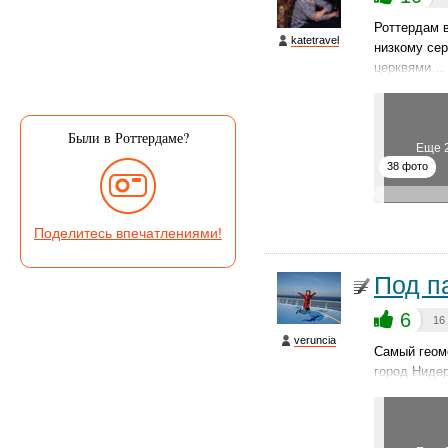
Роттердам в
katetravel
низкому сер
церквями…
Были в Роттердаме?
Еще 
38 фото
Поделитесь впечатлениями!
Под п
6
16
veruncia
Самый геом
город Ниде