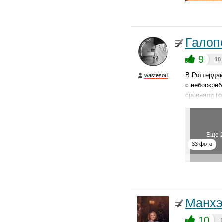
Галоп
9
18
В Роттерда
wastesoul
с небоскреб
сровняли г
Еще 
33 фото
Манхэ
10