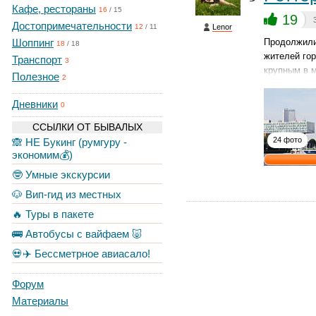
Кафе, рестораны
16
/
15
19
Достопримечательности
Lenor
12
/
11
Шоппинг
Продолжили
18
/
18
жителей гор
Транспорт
3
крупным в 
Полезное
2
Дневники
0
ССЫЛКИ ОТ БЫВАЛЫХ
24 фото
🙈 НЕ Букинг (румгуру -
экономим💰)
🤓 Умные экскурсии
🐶 Вип-гид из местных
🔥 Туры в пакете
🚌 Автобусы с вайфаем 🐷
💀✈️ Бессметрное авиасало!
Форум
Материалы