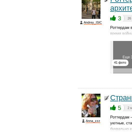
архит
3
26
Andrey_ISIC
Роттердам в
время войн
Еще 
41 фото
Стран
5
2 
Роттердам 
Anna_zzz
уютные, ст
буквально 