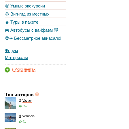
🤓 Умные экскурсии
🐶 Вип-гид из местных
🔥 Туры в пакете
🚌 Автобусы с вайфаем 🐷
💀✈️ Бессметрное авиасало!
Форум
Материалы
в Моих лентах
Топ авторов
Vazlav
257
veruncia
41