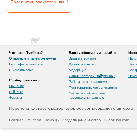
Поделитесь впечатлениями!
Что такое Турбина?
Ваша информация на сайте
Испо
О проекте и зачем он нужен
Виды материалов
Напр
Географическая база
Правила сайта
Лент
С чего начать?
Модерация
Все 
Советы авторам (гайдлайны)
Поис
Сообщество сайта
Работа с фотографиями
Общение
Пользовательскоe соглашение
Рейтинги
Согласие с обработкой
Форумы
персональных данных
Перепечатка любых материалов без согласования с авторами
Главная
Реклама
Помощь
Владельцам объектов
Обратная связь
К