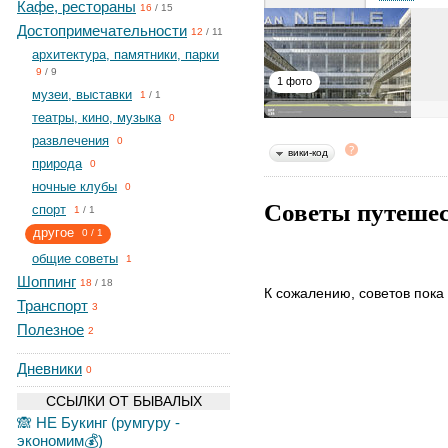
Кафе, рестораны
16
/
15
Достопримечательности
12
/
11
архитектура, памятники, парки
9
/
9
1 фото
музеи, выставки
1
/
1
театры, кино, музыка
0
развлечения
0
вики-код
природа
0
ночные клубы
0
Советы путеше
спорт
1
/
1
другое
0
/
1
общие советы
1
Шоппинг
18
/
18
К сожалению, советов пока 
Транспорт
3
Полезное
2
Дневники
0
ССЫЛКИ ОТ БЫВАЛЫХ
🙈 НЕ Букинг (румгуру -
экономим💰)