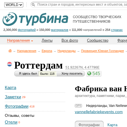
Title
Cейчас
на
сайте:
2,300,000
фотографий
и
150,000
материалов
о
111,000
направлений в
254
странах
Направления
Ленты
Все фото
Сообщество
Фору
→
Направления
→
Европа
→
Нидерланды
→
Провинция Южная Голландия
Роттердам
51.92267N, 4.47796E
Button
545
Я здесь был
Хочу посетить
Было: 118
Фабрика ван Н
Карта
архитектура, памятники, парки,
Заметки
29
Фотографии
Нидерланды
,
Van Nellew
GPS
418
vannellefabriekevents.com
Отзывы, советы
Отели
0
Фотографии
Карта