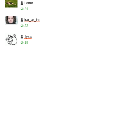
Lenor
24
kat_ar_ine
22
Ilyxa
19