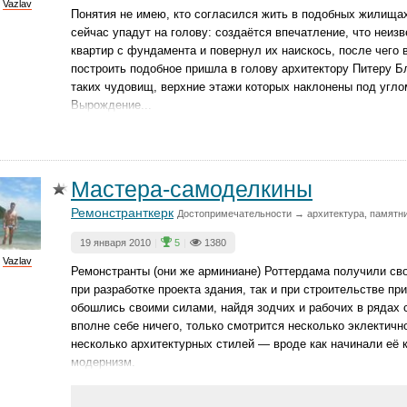
Vazlav
Понятия не имею, кто согласился жить в подобных жилищах
сейчас упадут на голову: создаётся впечатление, что неиз
квартир с фундамента и повернул их наискось, после чего 
построить подобное пришла в голову архитектору Питеру Бл
таких чудовищ, верхние этажи которых наклонены под угло
Вырождение...
Мастера-самоделкины
Ремонстранткерк
Достопримечательности → архитектура, памятни
19 января 2010
|
5
|
1380
Vazlav
Ремонстранты (они же арминиане) Роттердама получили сво
при разработке проекта здания, так и при строительстве пр
обошлись своими силами, найдя зодчих и рабочих в рядах
вполне себе ничего, только смотрится несколько эклектичн
несколько архитектурных стилей — вроде как начинали её 
модернизм.