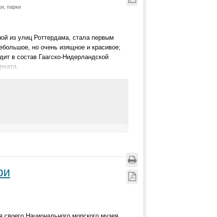
и, парки
ной из улиц Роттердама, стала первым
большое, но очень изящное и красивое;
дит в состав Гаагско-Нидерландской
рхата.
ри
я своего Национального морского музея