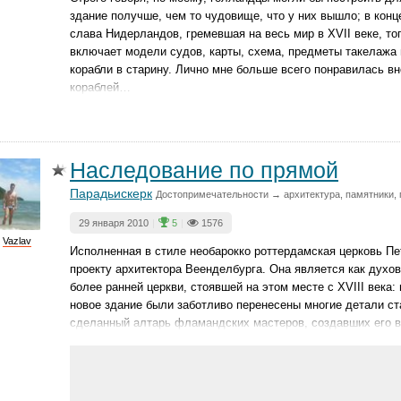
здание получше, чем то чудовище, что у них вышло; в конц
слава Нидерландов, гремевшая на весь мир в XVII веке, т
включает модели судов, карты, схема, предметы такелажа 
корабли в старину. Лично мне больше всего понравилась 
кораблей…
Наследование по прямой
Парадьискерк
Достопримечательности → архитектура, памятники, 
29 января 2010
|
5
|
1576
Vazlav
Исполненная в стиле необарокко роттердамская церковь Пе
проекту архитектора Веенделбурга. Она является как духо
более ранней церкви, стоявшей на этом месте с XVIII века:
новое здание были заботливо перенесены многие детали ста
сделанный алтарь фламандских мастеров, создавших его в 