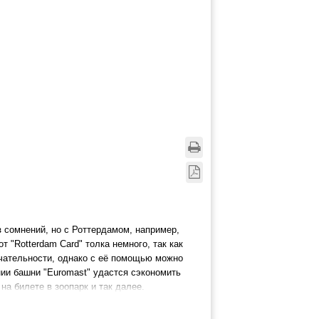
з сомнений, но с Роттердамом, например,
т "Rotterdam Card" толка немного, так как
ечательности, однако с её помощью можно
ии башни "Euromast" удастся сэкономить
на билете в зоопарк и так далее.