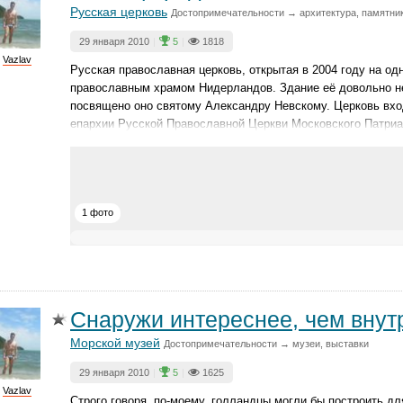
Русская церковь
Достопримечательности → архитектура, памятник
29 января 2010
|
5
|
1818
Vazlav
Русская православная церковь, открытая в 2004 году на од
православным храмом Нидерландов. Здание её довольно не
посвящено оно святому Александру Невскому. Церковь вхо
епархии Русской Православной Церкви Московского Патриа
1 фото
Снаружи интереснее, чем внут
Морской музей
Достопримечательности → музеи, выставки
29 января 2010
|
5
|
1625
Vazlav
Строго говоря, по-моему, голландцы могли бы построить дл