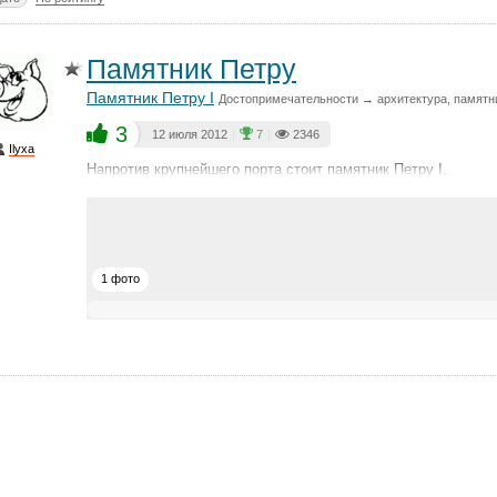
Памятник Петру
Памятник Петру I
Достопримечательности → архитектура, памятни
3
12 июля 2012
|
7
|
2346
Ilyxa
Напротив крупнейшего порта стоит памятник Петру I.
1 фото