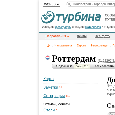
2,300,000
фотографий
и
150,000
материалов
о
111,000
Направления
Ленты
Все фото
→
Направления
→
Европа
→
Нидерланды
→
П
Роттердам
51.92267N,
Я здесь был
Хочу посетить
Было: 118
До
Карта
Что 
Заметки
29
выст
турис
Фотографии
418
Со
Отзывы, советы
Отели
0
По 