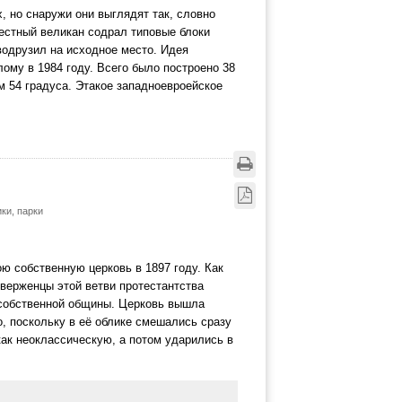
, но снаружи они выглядят так, словно
вестный великан содрал типовые блоки
водрузил на исходное место. Идея
ому в 1984 году. Всего было построено 38
м 54 градуса. Этакое западноевроейское
ки, парки
ю собственную церковь в 1897 году. Как
иверженцы этой ветви протестантства
 собственной общины. Церковь вышла
о, поскольку в её облике смешались сразу
как неоклассическую, а потом ударились в