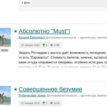
1 фото
Абсолютно "Must"!
Башня Евромаст
Достопримечательности → архитектура, памятни
22 января 2010
|
5
|
1796
Vazlav
Увидеть Роттердам с высоты даёт возможность посещение 
то есть "Евромачты". Стоимость билетов, конечно, кусаетс
какие оттуда открываются панорамы, особенно если день по
сентябрь с 9.30 до 23 часов, в остальное время с 10 до 23 
Совершенное безумие
Кубические дома
Достопримечательности → архитектура, памятни
22 января 2010
|
5
|
1676