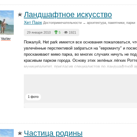
Ландшафтное искусство
Хет Парк
Достопримечательности → архитектура, памятники, парки
29 января 2010
|
5
|
1921
Vazlav
Пожалуй, Het park имеется все основания пожаловаться, чт
увлечённые перспективой забраться на "евромачту" и посм
проскакивают мимо парка, во многих случаях ничуть не под
красивым парком города. Основу этих зелёных лёгких Ротт
муниципалитет, пригласив специалистов по ландшафтной ар
1 фото
Частица родины