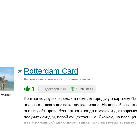
Rotterdam Card
Достопримечательности → общие советы
1
10 декабря 2010
|
2
|
1830
Vazlav
Во многих других городах я покупал городскую карточку бе
польза от такого поступка дискуссионна. На первый взгляд о
она не даёт права бесплатного входа в музеи и достоприм
получить скидки, порой существенные. Скажем, на посещен
два с половиной евро, почти вдвое больше можно выгадать 