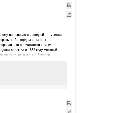
о ему не повезло с соседкой — туристы,
отреть на Роттердам с высоты,
озревая, что он считается самым
ердама заложил в 1852 году местный
хитектуре, отца и сына Зохеров.