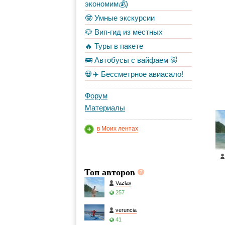
экономим💰)
🤓 Умные экскурсии
🐶 Вип-гид из местных
🔥 Туры в пакете
🚌 Автобусы с вайфаем 🐷
💀✈️ Бессметрное авиасало!
Форум
Материалы
в Моих лентах
Топ авторов
Vazlav
257
veruncia
41