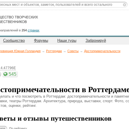
направлений в
254
странах
Сообщество
Форумы
Наши туры
Забронируй
ровинция Южная Голландия
→
Роттердам
→
Советы
→
Достопримечательности
 4.47796E
545
стопримечательности в Роттердам
делать и что посмотреть в Роттердам: достопримечательности и памятни
авки, театры Роттердам. Архитектура, природа, выставки, спорт. Фото, 
тов, оценки, рейтинг.
веты и отзывы путешественников
дате
По рейтингу