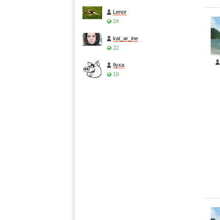
Lenor
24
kat_ar_ine
22
Ilyxa
19