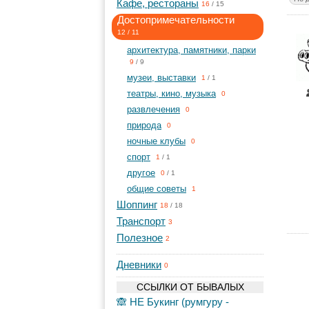
Кафе, рестораны
16
/
15
Достопримечательности
12
/
11
архитектура, памятники, парки
9
/
9
музеи, выставки
1
/
1
театры, кино, музыка
0
развлечения
0
природа
0
ночные клубы
0
спорт
1
/
1
другое
0
/
1
общие советы
1
Шоппинг
18
/
18
Транспорт
3
Полезное
2
Дневники
0
ССЫЛКИ ОТ БЫВАЛЫХ
🙈 НЕ Букинг (румгуру -