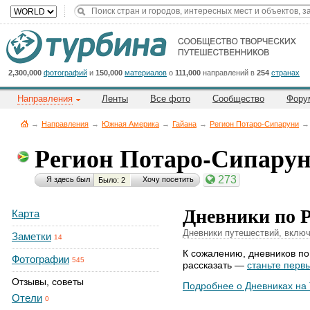
Title
Cейчас
на
сайте:
2,300,000
фотографий
и
150,000
материалов
о
111,000
направлений в
254
странах
Направления
Ленты
Все фото
Сообщество
Фору
→
Направления
→
Южная Америка
→
Гайана
→
Регион Потаро-Сипаруни
→
Регион Потаро-Сипару
Button
273
Я здесь был
Хочу посетить
Было: 2
Дневники по 
Карта
Дневники путешествий, включ
Заметки
14
К сожалению, дневников по
Фотографии
545
рассказать —
станьте перв
Отзывы, советы
Подробнее о Дневниках на
Отели
0