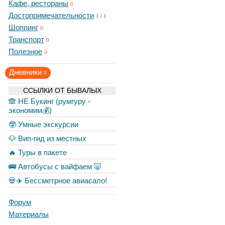
Кафе, рестораны
0
Достопримечательности
1
/
1
Шоппинг
0
Транспорт
0
Полезное
0
Дневники
0
ССЫЛКИ ОТ БЫВАЛЫХ
🙈 НЕ Букинг (румгуру -
экономим💰)
🤓 Умные экскурсии
🐶 Вип-гид из местных
🔥 Туры в пакете
🚌 Автобусы с вайфаем 🐷
💀✈️ Бессметрное авиасало!
Форум
Материалы