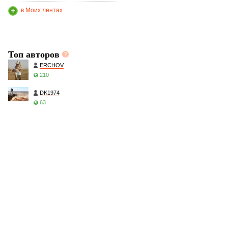
в Моих лентах
Топ авторов
ERCHOV
210
DK1974
63