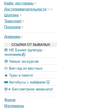
Кафе, рестораны
0
Достопримечательности
3
/
1
Шоппинг
0
Транспорт
0
Полезное
0
Дневники
1
ССЫЛКИ ОТ БЫВАЛЫХ
🙈 НЕ Букинг (румгуру -
экономим💰)
🤓 Умные экскурсии
🐶 Вип-гид из местных
🔥 Туры в пакете
🚌 Автобусы с вайфаем 🐷
💀✈️ Бессметрное авиасало!
Форум
Материалы