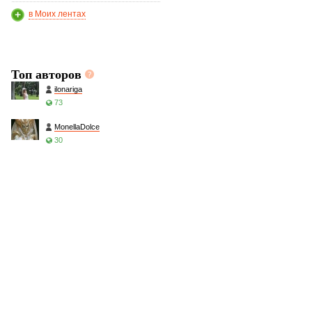
в Моих лентах
Топ авторов
ilonariga
73
MonellaDolce
30