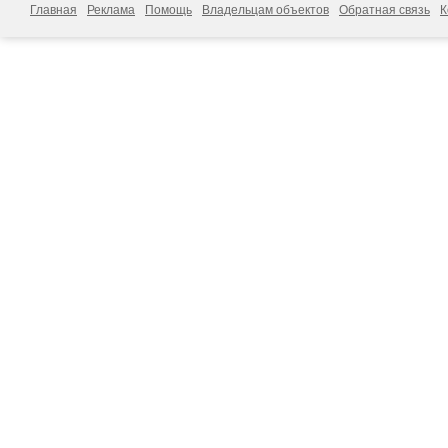
Главная
Реклама
Помощь
Владельцам объектов
Обратная связь
К