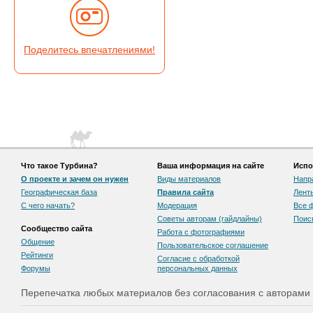
Поделитесь впечатлениями!
Что такое Турбина?
Ваша информация на сайте
Испо
О проекте и зачем он нужен
Виды материалов
Напр
Географическая база
Правила сайта
Лент
С чего начать?
Модерация
Все 
Советы авторам (гайдлайны)
Поис
Сообщество сайта
Работа с фотографиями
Общение
Пользовательскоe соглашение
Рейтинги
Согласие с обработкой
Форумы
персональных данных
Перепечатка любых материалов без согласования с авторами