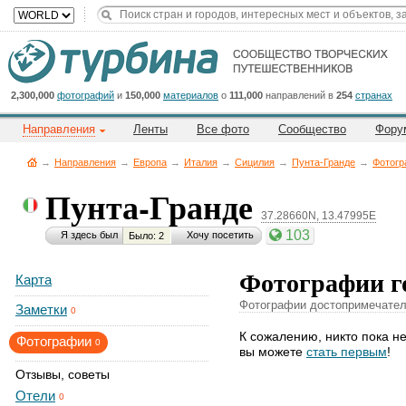
Title
Cейчас
на
сайте:
2,300,000
фотографий
и
150,000
материалов
о
111,000
направлений в
254
странах
Направления
Ленты
Все фото
Сообщество
Фору
→
Направления
→
Европа
→
Италия
→
Сицилия
→
Пунта-Гранде
→
Фотог
Пунта-Гранде
37.28660N, 13.47995E
Button
103
Я здесь был
Хочу посетить
Было: 2
Фотографии г
Карта
Фотографии достопримечатель
Заметки
0
К сожалению, никто пока н
Фотографии
0
вы можете
стать первым
!
Отзывы, советы
Отели
0