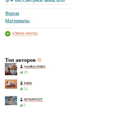
💀✈️ Бессметрное авиасало!
Форум
Материалы
в Моих лентах
Топ авторов
rusalka-shake
23
iralda
11
AFINAPOST
7