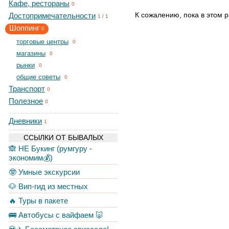
Кафе, рестораны
0
К сожалению, пока в этом р
Достопримечательности
1
/
1
Шоппинг
0
торговые центры
0
магазины
0
рынки
0
общие советы
0
Транспорт
0
Полезное
0
Дневники
1
ССЫЛКИ ОТ БЫВАЛЫХ
🙈 НЕ Букинг (румгуру -
экономим💰)
🤓 Умные экскурсии
🐶 Вип-гид из местных
🔥 Туры в пакете
🚌 Автобусы с вайфаем 🐷