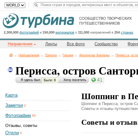
Title
Cейчас
на
сайте:
2,300,000
фотографий
и
150,000
материалов
о
111,000
направлений в
254
странах
Направления
Ленты
Все фото
Сообщество
Фору
→
Направления
→
Европа
→
Греция
→
Архипелаг Киклады
→
Перисса, ост
Перисса, остров Санто
Button
41
Я здесь был
Хочу посетить
Было: 8
Шоппинг в Пе
Карта
Шоппинг в Перисса, остров Са
Заметки
2
Советы и отзывы путешественн
Фотографии
55
Советы и отзыв
Отзывы, советы
Отели
0