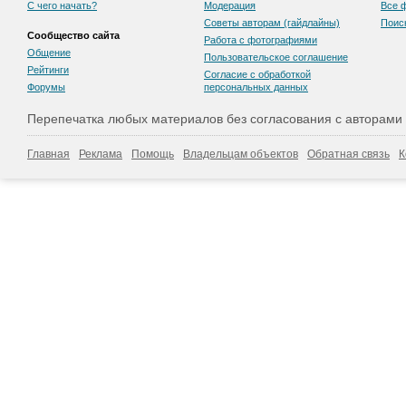
С чего начать?
Модерация
Все 
Советы авторам (гайдлайны)
Поис
Сообщество сайта
Работа с фотографиями
Общение
Пользовательскоe соглашение
Рейтинги
Согласие с обработкой
Форумы
персональных данных
Перепечатка любых материалов без согласования с авторами
Главная
Реклама
Помощь
Владельцам объектов
Обратная связь
К