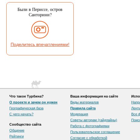
m
ать
ать
_
Были в Периссе, остров
c
Санторини?
h
e
b
В
ья
а
ать
л
е
Поделитесь впечатлениями!
р
и
я
l
e
r
o
k
ья
ать
Что такое Турбина?
Ваша информация на сайте
Испо
О проекте и зачем он нужен
Виды материалов
Напр
Географическая база
Правила сайта
Лент
С чего начать?
Модерация
Все 
Советы авторам (гайдлайны)
Поис
Сообщество сайта
Работа с фотографиями
Общение
Пользовательскоe соглашение
Рейтинги
Согласие с обработкой