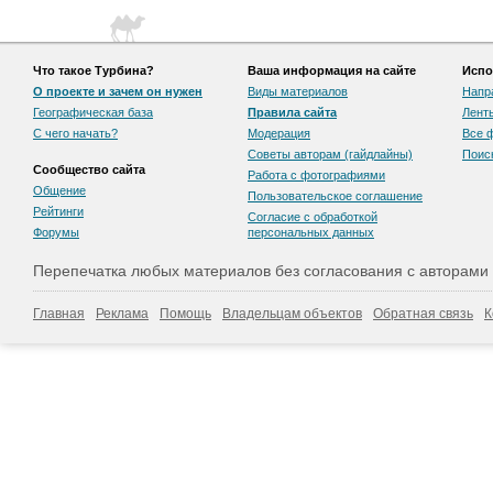
Что такое Турбина?
Ваша информация на сайте
Испо
О проекте и зачем он нужен
Виды материалов
Напр
Географическая база
Правила сайта
Лент
С чего начать?
Модерация
Все 
Советы авторам (гайдлайны)
Поис
Сообщество сайта
Работа с фотографиями
Общение
Пользовательскоe соглашение
Рейтинги
Согласие с обработкой
Форумы
персональных данных
Перепечатка любых материалов без согласования с авторами
Главная
Реклама
Помощь
Владельцам объектов
Обратная связь
К