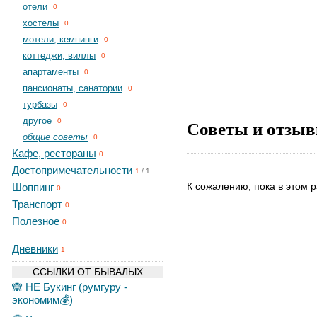
отели
0
хостелы
0
мотели, кемпинги
0
коттеджи, виллы
0
апартаменты
0
пансионаты, санатории
0
турбазы
0
другое
Советы и отзыв
0
общие советы
0
Кафе, рестораны
0
Достопримечательности
1
/
1
К сожалению, пока в этом р
Шоппинг
0
Транспорт
0
Полезное
0
Дневники
1
ССЫЛКИ ОТ БЫВАЛЫХ
🙈 НЕ Букинг (румгуру -
экономим💰)