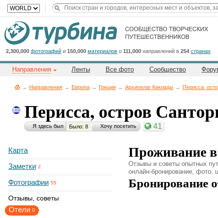
Title
Cейчас
на
сайте:
2,300,000
фотографий
и
150,000
материалов
о
111,000
направлений в
254
странах
Направления
Ленты
Все фото
Сообщество
Фору
→
Направления
→
Европа
→
Греция
→
Архипелаг Киклады
→
Перисса, ост
Перисса, остров Санто
Button
41
Я здесь был
Хочу посетить
Было: 8
Проживание в
Карта
Отзывы и советы опытных пут
Заметки
2
онлайн-бронирование, фото, 
Бронирование о
Фотографии
55
Отзывы, советы
Отели
0