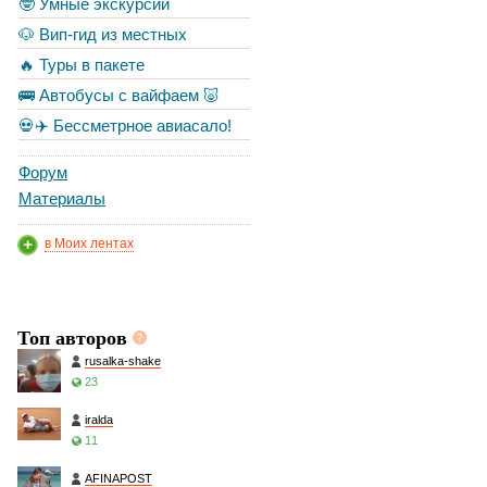
🤓 Умные экскурсии
🐶 Вип-гид из местных
🔥 Туры в пакете
🚌 Автобусы с вайфаем 🐷
💀✈️ Бессметрное авиасало!
Форум
Материалы
в Моих лентах
Топ авторов
rusalka-shake
23
iralda
11
AFINAPOST