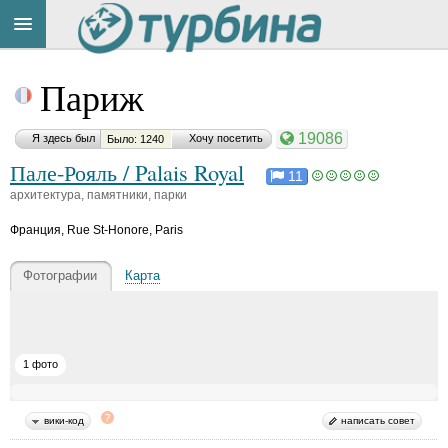
Title
Cейчас
Париж
на
сайте:
19086
Я здесь был
Хочу посетить
Было: 1240
Пале-Рояль / Palais Royal
11
архитектура, памятники, парки
Франция
,
Rue St-Honore, Paris
Button
Фотографии
Карта
1 фото
вики-код
написать совет