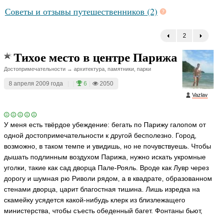
Советы и отзывы путешественников (2)
2
←
Тихое место в центре Парижа
Достопримечательности → архитектура, памятники, парки
8 апреля 2009 года
|
|
6
|
2050
Vazlav
У меня есть твёрдое убеждение: бегать по Парижу галопом от
одной достопримечательности к другой бесполезно. Город,
возможно, в таком темпе и увидишь, но не почувствуешь. Чтобы
дышать подлинным воздухом Парижа, нужно искать укромные
уголки, такие как сад дворца Пале-Рояль. Вроде как Лувр через
дорогу и шумная рю Риволи рядом, а в квадрате, образованном
стенами дворца, царит благостная тишина. Лишь изредка на
скамейку усядется какой-нибудь клерк из близлежащего
министерства, чтобы съесть обеденный багет. Фонтаны бьют,