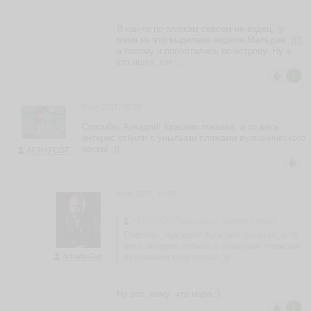
ть
Я как-то по пляжам совсем не ездец, (у
меня на это выделена неделя Мальдив :)))),
а потому и поболтались по острову. Ну а
кто ищет, тот ....
И
в
1
а
н
9 окт 2017, 08:58
A
ld
Спасибо, Аркадий! Красиво показал, а то весь
o
интерес отбили с унылыми пляжами вулканического
R
песка! ;))
AFINAPOST
ai
n
ья
9 окт 2017, 10:51
ть
AFINAPOST
написала 9 октября в 08:58
Спасибо, Аркадий! Красиво показал, а то
весь интерес отбили с унылыми пляжами
И
ArkadiyGab
вулканического песка! ;))
л
о
н
Ну это, кому, что надо :)
а
1