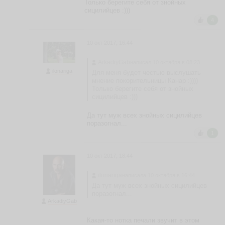
Только берегите себя от знойных
ф
сицилийцев :)))
т
4
и
н
а
10 окт 2017, 16:44
П
о
ArkadiyGab
написал 10 октября в 08:23
с
ilonariga
Для меня будет честью выслушать
т
мнение покорительницы Канар :))))
н
Только берегите себя от знойных
и
сицилийцев :)))
к
о
Да тут муж всех знойных сицилийцев
в
поразогнал...
а
1
A
FI
N
10 окт 2017, 18:44
A
P
ilonariga
написала 10 октября в 16:44
O
S
Да тут муж всех знойных сицилийцев
T
поразогнал...
ArkadiyGab
ья
ть
Какая-то нотка печали звучит в этом