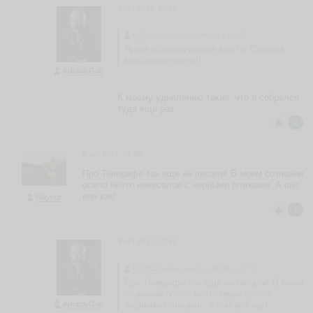
a
9 окт 2017, 10:49
ri
n
tarta
написала 9 октября в 06:47
a
Яркое и интригующее место. Словом,
M
красотища-а-а-а!!!
ar
ArkadiyGab
in
a
P
К моему удивлению такая, что я собрался
n
туда еще раз
z
2
h
ья
9 окт 2017, 07:06
ть
Про Тенерифе так еще не писали! В моем сознании
осело нечто невеселое с черными пляжами. А оно
вон как!
Maynur
1
М
а
й
9 окт 2017, 10:51
я
m
Maynur
написала 9 октября в 07:06
a
Про Тенерифе так еще не писали! В моем
y
сознании осело нечто невеселое с
a
ArkadiyGab
черными пляжами. А оно вон как!
ья