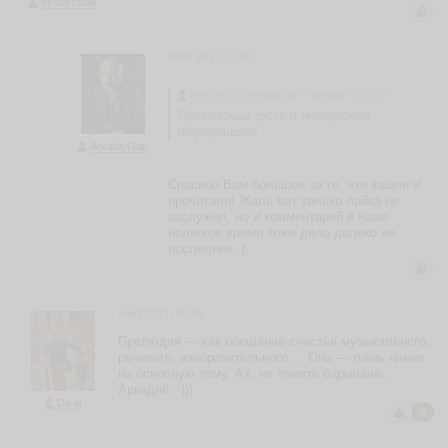
lis-darchula
В
а
л
9 окт 2017, 17:20
е
р
lis-darchula
написал 9 октября в 16:29
и
Прекрасные фото и интересная
й
информация!
Д
ArkadiyGab
м
и
Спасибо Вам большое за то, что зашли и
т
прочитали! Жаль вот только лайка не
р
заслужил, но и комментарий в наше
нелегкое время тоже дело далеко не
я
последнее :).
н
D
iv
al
9 окт 2017, 16:59
ья
Прелюдия — как обещание счастья музыкального,
ть
речевого, изобразительного.... Она — лишь намек
на основную тему. Ах, не томите барышень,
Аркадий :-)))
Dival
3
Д
и