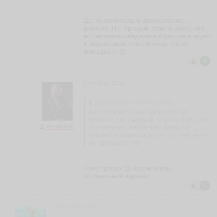
ья
ть
Да, исключительно деликатесное....
вначале. Но, Аркадий, Вам не знать, что
истомленная ожиданием барышня впадает
в экзальтацию и почти ни на что не
пригодна? :-)))
Щ
3
е
р
б
9 окт 2017, 18:51
а
н
Dival
написал 9 октября в 18:05
ь
Да, исключительно деликатесное....
П
вначале. Но, Аркадий, Вам не знать, что
а
ArkadiyGab
истомленная ожиданием барышня
в
впадает в экзальтацию и почти ни на что
е
не пригодна? :-)))
л
S
hc
Тоже правда :))) будем искать
he
оптимальный вариант!
ья
1
ть
9 окт 2017, 19:21