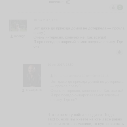
пассаже :))))
2
М
а
10 окт 2017, 17:18
й
Вот даже до приезда домой не дотерпела — прочла
н
сразу:)
у
ilonariga
Очень интересно, конечно же! Как всегда!
р
Я про псевдо-рыцарский замок впервые слышу. Где
M
он?
a
y
n
ur
10 окт 2017, 18:50
ья
ть
ilonariga
написала 10 октября в 17:18
Вот даже до приезда домой не дотерпела
— прочла сразу:)
ArkadiyGab
Очень интересно, конечно же! Как всегда!
Я про псевдо-рыцарский замок впервые
Т
слышу. Где он?
а
т
ь
Что-то не могу найти координат. Тогда
я
так:Но, если вы живете на юге и всё равно
н
решили ехать на машине, то нужно выехать