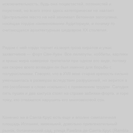
ть
исключительность, будь она поцветастей, потенистей и
М
поуютней, но всего этого здесь категорически не хватает.
а
Центральное место на ней занимает бетонная загогулина,
й
носящая гордое наименование Аудиториум, и почему-то
а
н
л
у
считающаяся архитектурным шедевром XX столетия.
е
р
к
M
a
с
Рядом с ней гордо торчит из моря гроза пиратов и ужас
y
е
n
захватчиков — форт Сан-Хуан. Все лилипуты, хоббиты, карлики
й
ur
и краьы мира наверное трепетали при одном его виде, потому
a
ья
l
как скорее всего возведен он был именно для борьбы с
p
ть
полуросликами. Говорят, что в XVII веке старая крепость сильно
o
li
уменьшилась в размерах вследствие разрушений, но верится в
ья
это (особенно в слово «сильно») с превеликим трудом. Сегодня
ть
пять пушек и два кактуса стоят на страже забияки-форта, и горе
тому, кто отважится нарушить его многовековой сон.
i
Конечно же в Санта-Крус есть еще и вполне симпатичная
z
площадь Испании, живенький, довольно привлекательный
a
рынок, ботанический сад, улица Рамбла-де-Санта-Крус (Rambla
b