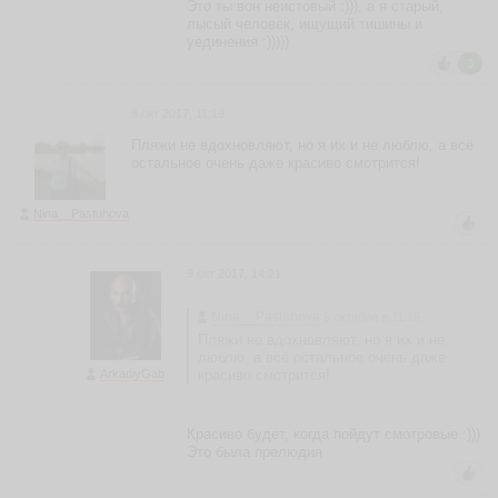
н
Это ты вон неистовый :))), а я старый,
д
лысый человек, ищущий тишины и
р
уединения :)))))
а
3
S
a
n
9 окт 2017, 11:19
ья
Пляжи не вдохновляют, но я их и не люблю, а всё
ть
остальное очень даже красиво смотрится!
Nina__Pastuhova
А
л
9 окт 2017, 14:21
е
к
Nina__Pastuhova
9 октября в 11:19
с
Пляжи не вдохновляют, но я их и не
а
люблю, а всё остальное очень даже
н
ArkadiyGab
красиво смотрится!
д
р
A
Красиво будет, когда пойдут смотровые :)))
le
Это была прелюдия
x
_
O