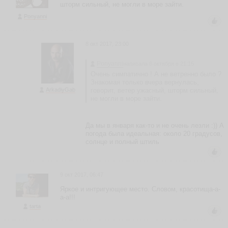
а
шторм сильный, не могли в море зайти.
г
Ponyanni
д
а
т
8 окт 2017, 23:00
ь
е
Ponyanni
написала 8 октября в 21:15
в
Очень симпатично ! А не ветренно было ?
а
Знакомая только вчера вернулась,
S
ArkadiyGab
говорит, ветер ужасный, шторм сильный,
tr
не могли в море зайти.
a
n
n
ik
Да мы в января как-то и не очень лезли :)) А
s
погода была идеальная: около 20 градусов,
_
солнце и полный штиль
w
if
e
ья
9 окт 2017, 06:47
ть
Яркое и интригующее место. Словом, красотища-а-
а-а!!!
tarta
M