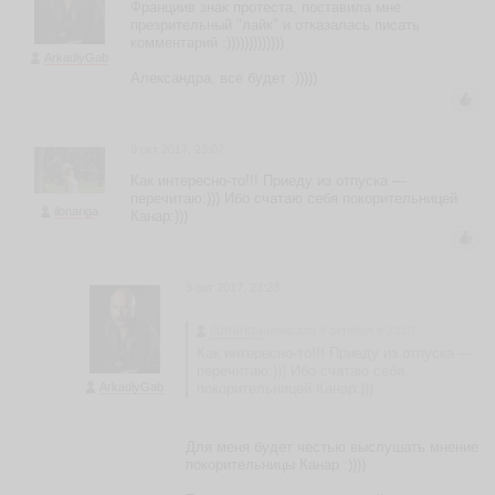
л
Франциив знак протеста, поставила мне
е
презрительный "лайк" и отказалась писать
комментарий :)))))))))))))
н
ArkadiyGab
а
Александра, все будет :)))))
С
м
и
р
9 окт 2017, 23:07
н
Как интересно-то!!! Приеду из отпуска —
о
перечитаю:))) Ибо счатаю себя покорительницей
в
ilonariga
Канар:)))
а
L
e
si
9 окт 2017, 23:23
k
1
ilonariga
написала 9 октября в 23:07
ья
Как интересно-то!!! Приеду из отпуска —
ть
перечитаю:))) Ибо счатаю себя
ArkadiyGab
покорительницей Канар:)))
А
Для меня будет честью выслушать мнение
л
покорительницы Канар :))))
е