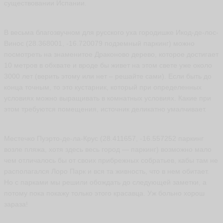
существовании Испании.
ья
ть
В весьма благозвучном для русского уха городишке Икод-де-лос-
Винос (28.368001, -16.720079 подземный паркинг) можно
посмотреть на знаменитое Драконово дерево, которое достигает
M
a
10 метров в обхвате и вроде бы живет на этом свете уже около
ri
3000 лет (верить этому или нет – решайте сами). Если быть до
n
конца точным, то это кустарник, который при определенных
a
условиях можно выращивать в комнатных условиях. Какие при
M
ar
этом требуются помещения, источник деликатно умалчивает.
y
S
ья
Местечко Пуэрто-де-ла-Крус (28.411657, -16.557252 паркинг
ть
возле пляжа, хотя здесь весь город — паркинг) возможно мало
чем отличалось бы от своих прибрежных собратьев, кабы там не
располагался Лоро Парк и вся та живность, что в нем обитает.
Но с парками мы решили обождать до следующей заметки, а
Н
а
потому пока покажу только этого красавца. Уж больно хорош
т
зараза!
а
л