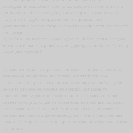
ья
стародавний рыцарский турнир. Если количество спиртного в
ть
организме превысит все допустимые нормы, то можно даже
получить от подобного развлечения определенное
удовольствие, хотя некоторые девушки умудряются сделать это
А
и на сухую.
н
Ну вы сами понимаете: жгучие идальго, белоснежные скакуны,
а
копья, мечи, все театрально лупят друг друга по башке. Что еще
т
нужно для радости?
о
л
и
й
Ну и конечно главным развлечением на Тенерифе является
fa
медленное переползание с пляжа на пляж в попытке
th
окончательно скрыться от реальности и ощутить себя внутри
e
ri
какой-то бесконечной солнечной сказки. Вот здесь-то
s
разнообразие и достигает своего апогея. Песок на острове
a
бывает каких угодно цветов и оттенков: есть желтый сахарский,
ья
есть глауконитовый зеленый, есть черный вулканический и
ть
железистый красный. Даже дефицитный «белый верх черный
низ» и тот, скорее всего есть, просто он мне почему-то на глаза
не попался.
В