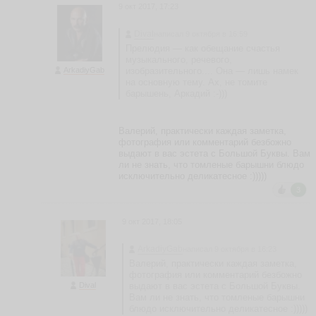
м
9 окт 2017, 17:23
а
D
Dival
написал 9 октября в 16:59
K
Прелюдия — как обещание счастья
1
музыкального, речевого,
9
ArkadiyGab
изобразительного.... Она — лишь намек
7
на основную тему. Ах, не томите
4
барышень, Аркадий :-)))
ья
ть
Валерий, практически каждая заметка,
фотография или комментарий безбожно
выдают в вас эстета с Большой Буквы. Вам
ли не знать, что томленые барышни блюдо
И
исключительно деликатесное :)))))
з
3
р
а
э
9 окт 2017, 18:05
л
ь
ArkadiyGab
написал 9 октября в 16:23
iz
Валерий, практически каждая заметка,
g
фотография или комментарий безбожно
ut
Dival
выдают в вас эстета с Большой Буквы.
m
Вам ли не знать, что томленые барышни
a
блюдо исключительно деликатесное :)))))
n