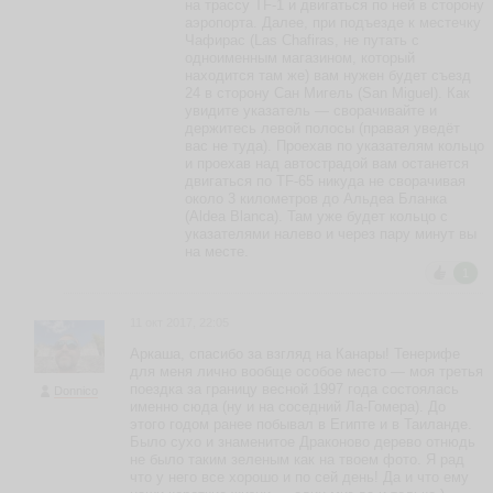
а
на трассу TF-1 и двигаться по ней в сторону
O
аэропорта. Далее, при подъезде к местечку
m
Чафирас (Las Chafiras, не путать с
it
одноименным магазином, который
e
находится там же) вам нужен будет съезд
24 в сторону Сан Мигель (San Miguel). Как
ья
увидите указатель — сворачивайте и
ть
держитесь левой полосы (правая уведёт
вас не туда). Проехав по указателям кольцо
и проехав над автострадой вам останется
двигаться по TF-65 никуда не сворачивая
около 3 километров до Альдеа Бланка
Е
(Aldea Blanca). Там уже будет кольцо с
л
указателями налево и через пару минут вы
е
на месте.
н
1
а
t
a
11 окт 2017, 22:05
rt
a
Аркаша, спасибо за взгляд на Канары! Тенерифе
для меня лично вообще особое место — моя третья
ья
поездка за границу весной 1997 года состоялась
Donnico
ть
именно сюда (ну и на соседний Ла-Гомера). До
этого годом ранее побывал в Египте и в Таиланде.
Было сухо и знаменитое Драконово дерево отнюдь
не было таким зеленым как на твоем фото. Я рад
что у него все хорошо и по сей день! Да и что ему
И