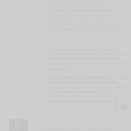
он в Списке ЮНЕСКО, разве что
ья
балкончики симпатишные:-)
И вообще, мне остров запомнился
ть
зеленью, цветущими неизвестными
растениями — ярким, сочным, чем-то
напоминающим вашу Мадейру. Думаю,
стоит вам повторить :-), но лучше в мае,
В
когда цветут тахинасте.
и
к
На сам вулкан не полезли, во второй
т
заметке объясню почему. Маска выбесела
о
до предела (во второй заметке объясню
р
почему :)))). Кристобаль — по-моему ничего
g
особенного.
e
o
В мае никак нельзя, у меня Франция, а ее я
g
ни на что не променяю. Этим январем
a
поедем исследовать Гран-Канарию, сейчас
b
как раз собираю информацию. А по
r
Тенерифе все самое интересное будет в
ья
следующих заметках. Закон жанра :)))
ть
2
9 окт 2017, 22:41
Е
Вот Александра молодец!!! Почуяв измену