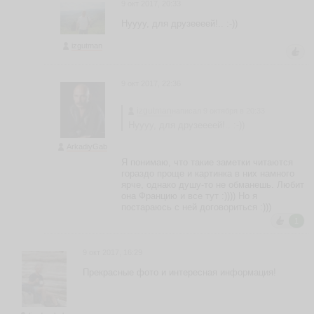
9 окт 2017, 20:33
A
Нуууу, для друзеееей!.. :-))
N
izgutman
D
R
E
9 окт 2017, 22:36
Y
S
A
izgutman
написал 9 октября в 20:33
K
Нуууу, для друзеееей!.. :-))
H
ArkadiyGab
T
E
Я понимаю, что такие заметки читаются
R
гораздо проще и картинка в них намного
ярче, однако душу-то не обманешь. Любит
O
она Францию и все тут :)))) Но я
V
постараюсь с ней договориться :)))
IF
1
R
E
E
9 окт 2017, 16:29
ья
Прекрасные фото и интересная информация!
ть