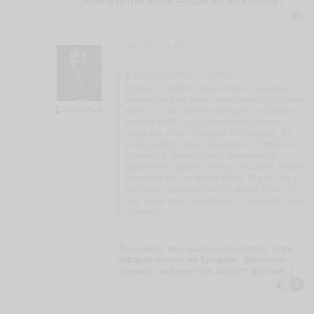
наши короткие жизни — один миг да и только )
в
а
н
b
12 окт 2017, 01:30
o
n
Donnico
написал 11 октября в 22:05
vi
v
Аркаша, спасибо за взгляд на Канары!
a
Тенерифе для меня лично вообще особое
nt
ArkadiyGab
место — моя третья поездка за границу
весной 1997 года состоялась именно
ья
сюда (ну и на соседний Ла-Гомера). До
ть
этого годом ранее побывал в Египте и в
Таиланде. Было сухо и знаменитое
Драконово дерево отнюдь не было таким
зеленым как на твоем фото. Я рад что у
него все хорошо и по сей день! Да и что
E
ему наши короткие жизни — один миг да и
v
только )
g
e
n
Ты знаешь, мне даже понравилось, этим
y
январев полечу на Канарию. Дерево не
V
обещаю, но дюны там говорят знатные :)
ik
2
i
n
g