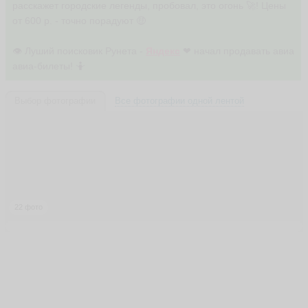
расскажет городские легенды, пробовал, это огонь 🚀! Цены
е
н
от 600 р. - точно порадуют 🤑
и
й
👁 Луший поисковик Рунета -
Яндекс
❤ начал продавать авиа
A
авиа-билеты! 🤷
g
i
d
e
Выбор фотографии
Все фотографии одной лентой
l
7
7
ья
ть
22 фото
9
0
-
6
0
-
9
0
ья