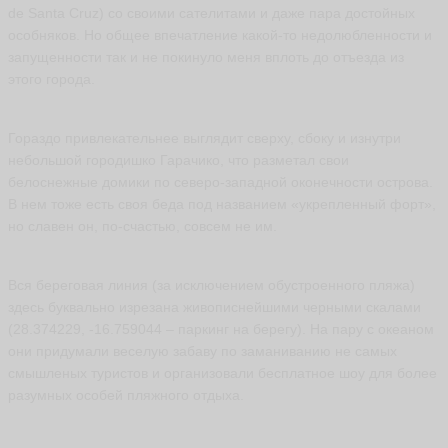
e
de Santa Cruz) со своими сателитами и даже пара достойных
ll
особняков. Но общее впечатление какой-то недолюбленности и
a
запущенности так и не покинуло меня вплоть до отъезда из
w
этого города.
-
b
e
ll
Гораздо привлекательнее выглядит сверху, сбоку и изнутри
e
небольшой городишко Гарачико, что разметал свои
ья
ть
белоснежные домики по северо-западной оконечности острова.
В нем тоже есть своя беда под названием «укрепленный форт»,
но славен он, по-счастью, совсем не им.
V
e
Вся береговая линия (за исключением обустроенного пляжа)
r
здесь буквально изрезана живописнейшими черными скалами
a
(28.374229, -16.759044 – паркинг на берегу). На пару с океаном
b
a
они придумали веселую забаву по заманиванию не самых
b
смышленых туристов и организовали бесплатное шоу для более
a
i
разумных особей пляжного отдыха.
n
a
ья