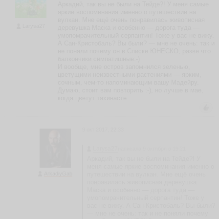
Аркадий, так вы не были на Тейде?! У меня самые
яркие воспоминания именно о путешествии на
N
вулкан. Мне ещё очень понравилась живописная
i
Larysa27
деревушка Маска и особенно — дорога туда —
n
умопомрачительный серпантин! Тоже у вас не вижу.
a
А Сан-Кристобаль? Вы были? — мне не очень: так и
P
не поняли почему он в Списке ЮНЕСКО, разве что
a
балкончики симпатишные:-)
И вообще, мне остров запомнился зеленью,
s
цветущими неизвестными растениями — ярким,
t
сочным, чем-то напоминающим вашу Мадейру.
u
Думаю, стоит вам повторить :-), но лучше в мае,
h
когда цветут тахинасте.
o
v
a
N
9 окт 2017, 22:33
in
a
Larysa27
написала 9 октября в 19:21
_
Аркадий, так вы не были на Тейде?! У
_
P
меня самые яркие воспоминания именно о
a
ArkadiyGab
путешествии на вулкан. Мне ещё очень
st
понравилась живописная деревушка
u
Маска и особенно — дорога туда —
h
умопомрачительный серпантин! Тоже у
o
вас не вижу. А Сан-Кристобаль? Вы были?
v
— мне не очень: так и не поняли почему
a