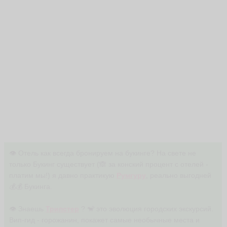
ть
Д
м
и
т
р
и
й
r
o
d
o
v
👁 Отель как всегда бронируем на букинге? На свете не
ья
только Букинг существует (🙈 за конский процент с отелей -
ть
платим мы!) я давно практикую
Румгуру
, реально выгодней
💰💰 Букинга.
Е
👁 Знаешь
Трипстер
? 🐒 это эволюция городских экскурсий.
в
Вип-гид - горожанин, покажет самые необычные места и
г