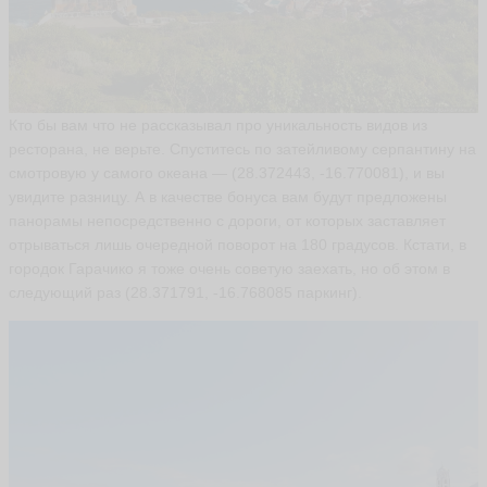
r
e
n
ья
ть
Кто бы вам что не рассказывал про уникальность видов из
ресторана, не верьте. Спуститесь по затейливому серпантину на
A
смотровую у самого океана — (28.372443, -16.770081), и вы
n
увидите разницу. А в качестве бонуса вам будут предложены
n
панорамы непосредственно с дороги, от которых заставляет
a
отрываться лишь очередной поворот на 180 градусов. Кстати, в
P
o
городок Гарачико я тоже очень советую заехать, но об этом в
n
следующий раз (28.371791, -16.768085 паркинг).
y
a
n
ni
ья
ть
А