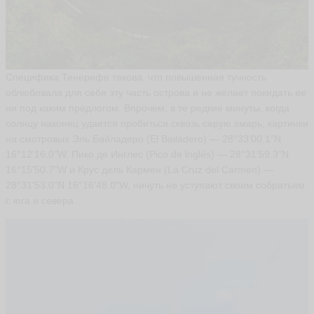
o
k
s
a
n
a
Специфика Тенерифе такова, что повышенная тучность
k
облюбовала для себя эту часть острова и не желает покидать ее
s
u
ни под каким предлогом. Впрочем, в те редкие минуты, когда
s
солнцу наконец удается пробиться сквозь серую хмарь, картинки
h
a
на смотровых Эль Байладеро (El Bailadero) — 28°33'00.1"N
s
16°12'16.0"W, Пико де Инглес (Pico de lnglés) — 28°31'59.3"N
h
16°15'50.7"W и Крус дель Кармен (La Cruz del Carmen) —
a
28°31'53.0"N 16°16'48.0"W, ничуть не уступают своим собратьям
ья
ть
с юга и севера.
В
и
к
т
о