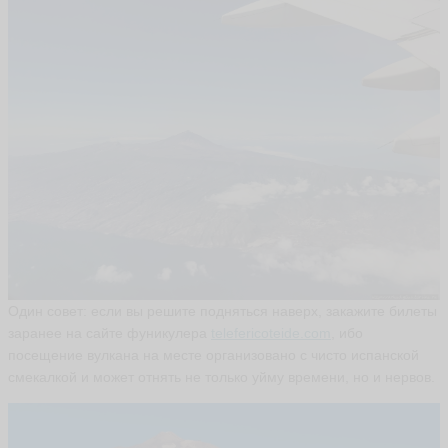
И
р
и
н
а
e
n
z
a
ья
ть
S
a
Один совет: если вы решите подняться наверх, закажите билеты
m
заранее на сайте фуникулера
telefericoteide.com
, ибо
Si
m
посещение вулкана на месте организовано с чисто испанской
S
смекалкой и может отнять не только уйму времени, но и нервов.
a
m
ья
ть