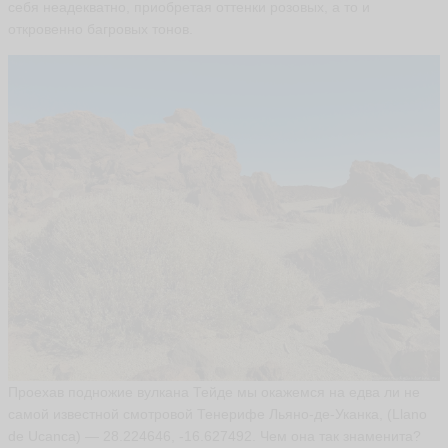
себя неадекватно, приобретая оттенки розовых, а то и
0
-
откровенно багровых тонов.
6
0
-
9
0
ья
ть
М
а
й
н
у
р
M
a
y
n
ur
Проехав подножие вулкана Тейде мы окажемся на едва ли не
ья
самой известной смотровой Тенерифе Льяно-де-Уканка, (Llano
ть
de Ucanca) — 28.224646, -16.627492. Чем она так знаменита?