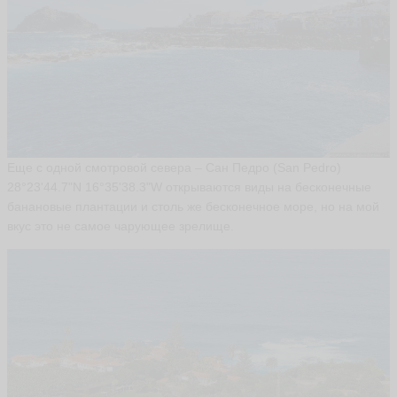
л
е
к
с
а
н
д
р
а
S
a
Еще с одной смотровой севера – Сан Педро (San Pedro)
n
28°23'44.7"N 16°35'38.3"W открываются виды на бесконечные
ья
банановые плантации и столь же бесконечное море, но на мой
ть
вкус это не самое чарующее зрелище.
М
а
й
я
m
a
y
a