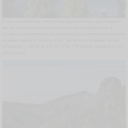
с
а
н
д
Слегка заснеженная, элегантная вершина будет преследовать
р
вас на протяжении практически всех горных маршрутов, а
m
потому останавливаться на координатах ее смотровых наверное
a
kl
не имеет никакого смысла. А вот зрелище с площадки Чипеке
ai
(Chipeque) — 28°22'26.2"N 16°27'49.7"W нельзя пропустить ни в
ья
коем случае.
ть
A
z
a
l
e
j
a
ья
ть