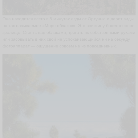
А
н
Она находится всего в 8 минутах езды от Ортунью и дарит виды
а
на так называемое «Море облаков». Это воистину божественное
т
о
зрелище! Стоять над облаками, трогать их собственными руками
л
или засовывать в них свой не успокаивающийся ни на секунду
и
фотоаппарат — ощущение совсем не из повседневных.
й
fa
th
e
ri
s
a
ья
ть
К
о
н
с
т