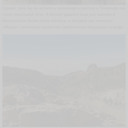
в
а
Однако, мне бы не хотелось заканчивать рассказ о Тенерифе на
н
столь печальной ноте. А потому давайте еще раз нырнем в
A
бесконечное белое море облаков, и забудем про нелепую
ld
«Маску», натянутую на вполне симпатичную мордашку острова.
o
R
ai
n
ья
ть
л
ю
б
о
в
ь
lu
b
o
vk
a
ья