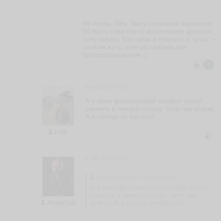
0
ья
ть
Не плачь, Лен. Там у зеленькой вариантов
50 было, пока что-то более-менее дельное
получилось. Без неба, в темноте, в тучах —
словом жуть, а не обстановка для
фотографирования :)
М
1
и
х
а
5 мар 2018, 19:10
и
А у меня фотопаппарат наоброт любит
л
снимать в темную погоду. тучи там всякие.
С
А в солнце он бастует!
е
р
Leolik
я
к
о
5 мар 2018, 23:49
в
m
Leolik
написала 5 марта в 19:10
ik
А у меня фотопаппарат наоброт любит
e
снимать в темную погоду. тучи там
s
ArkadiyGab
всякие. А в солнце он бастует!
er
y
a