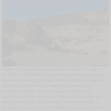
Н
и
к
о
л
а
й
Д
о
н
ц
о
в
D
o
n
Первой на пути следования возникает смотровая Сан-Хосе –
ni
(28.265578, -16.588598). Нереальность цветовой гаммы здесь
c
o
доведена до какого-то абсурда, потому как песок в понимании
ья
нормального человека не должен быть зеленым, горы –
ть
красными, а зелень – желтой. Однако, природа в этом
удивительном месте явно сильно наблудила с красками, и в
итоге получилось то, что получилось. Естественным здесь
выглядит только небо, но и оно ближе к вечеру начинает вести
9