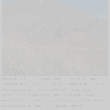
Е
л
е
н
а
r
u
s
a
lk
a
-
s
h
a
k
Лично мы на Тейде не полезли вовсе, потому что массовое
e
скопление людей, объединённых одной общей целью, никогда
ья
не вызывало во мне прилива энтузиазма. Толпа здесь
ть
превращается в единый живой организм, который кипит
неистовым напором на пути к успеху, периодически нервничает
и выплевывает из своих рядов нерадивых или не особо
N