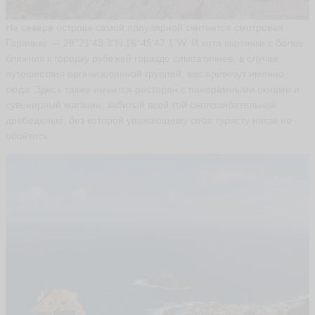
g
e
o
На севере острова самой популярной считается смотровая
g
Гарачико — 28°21'43.3"N 16°45'47.1"W. И хотя картинки с более
a
ближних к городку рубежей гораздо симпатичнее, в случае
b
r
путешествия организованной группой, вас привезут именно
ья
сюда. Здесь также имеется ресторан с панорамными окнами и
ть
сувенирный магазин, забитый всей той сногсшибательной
дребеденью, без которой уважающему себя туристу никак не
обойтись.
А
л
е
к
с
а
н
д
р
A
le
x
_
O