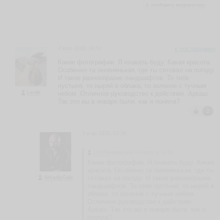
ar
сообщить модератору
y
S
ья
ть
4 мар 2018, 16:50
к последнему
Какие фотографии. Я плакать буду. Какая красота.
Особенно та зелененькая, где ты сетовал на погоду.
M
И такое разнообразие ландшафтов. То тебе
пустыня, то ныряй в облака, то зеленое с тучным
a
Leolik
небом. Отличное руководство к действию, Аркаш.
ri
Так это вы в январе были, как я поняла?
n
2
a
K
o
5 мар 2018, 10:36
p
yl
Leolik
написала 4 марта в 16:50
o
Какие фотографии. Я плакать буду. Какая
v
красота. Особенно та зелененькая, где ты
a
ArkadiyGab
сетовал на погоду. И такое разнообразие
m
ландшафтов. То тебе пустыня, то ныряй в
ar
облака, то зеленое с тучным небом.
in
Отличное руководство к действию,
e
Аркаш. Так это вы в январе были, как я
5
поняла?