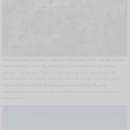
а
н
т
и
н
+
С
в
е
т
л
Насладившись видами у самого побережья неба, иногда бывает
а
очень полезно, хотя бы ненадолго спуститься на грешную
н
а
землю. Смотровые Парка Форесталь не дают возможности
k
понаблюдать за миром свысока, но они предоставляют шанс
e
перенестись в какой-то совершенно иной мир. Я даже
n
g
подозреваю, что к земному он имеет весьма опосредованное
1
отношение.
3
ья
ть