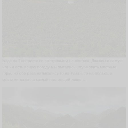
ья
ть
Е
в
г
е
н
и
Беда на Тенерифе со смотровыми на востоке. Дважды в самую
й
что ни есть ясную погоду мы пытались штурмовать местные
b
a
горы, но оба раза натыкались то на туман, то на облака, а
b
местами даже на самый настоящий ливень.
yl
o
n
8
2
ья
ть