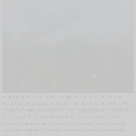
р
П
а
с
т
у
х
о
в
V
ik
to
r
P
a
st
o
u
k
h
Белой вороной на востоке выгядит обзорная площадка Лас
o
Тереситас (Mirador Las Teresitas) – 28°30'43.5"N 16°10'44.2"W, с
v
которой открываются затейливые контуры столицы Санта-Крус
ья
(где-то вдали0 и шикарная пляжная зона (практически под
ть
ногами). Справедливости ради стоит сказать, что она гораздо
ниже своих горных собратьев, а потому и с погодами там все