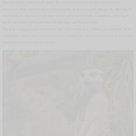
На сегодня, пожалуй, все. В этом рассказе я не стремился
ть
описать все смотровые площадки, а упомянул лишь те, которые
произвели на меня то или иное впечатление. Словом, это был
мой, весьма субъективный взгляд на Тенерифе.
Ну а в следующей заметке мы спустимся с небес на землю, и я
И
л
поведаю вам про «низменные» радости вечнозеленого и такого
о
привлекательного острова.
н
а
Б
а
л
ы
к
о
в
а
il
o
n
ar
ig
a
ья
ть