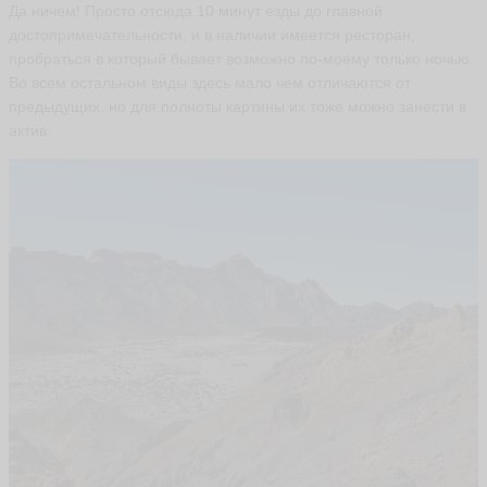
Да ничем! Просто отсюда 10 минут езды до главной
достопримечательности, и в наличии имеется ресторан,
пробраться в который бывает возможно по-моему только ночью.
Т
а
Во всем остальном виды здесь мало чем отличаются от
т
предыдущих, но для полноты картины их тоже можно занести в
ь
актив.
я
н
а
O
m
it
e
ья
ть
В
и
к
т
о
р