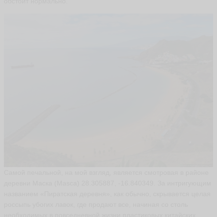
обстоит нормально.
А
л
е
ф
т
и
н
а
П
о
с
т
н
и
к
о
в
а
A
Самой печальной, на мой взгляд, является смотровая в районе
FI
N
деревни Маска (Masca) 28.305887, -16.840349. За интригующим
A
названием «Пиратская деревня», как обычно, скрывается целая
P
O
россыпь убогих лавок, где продают все, начиная со столь
S
необходимых в повседневной жизни пластиковых китайских
T