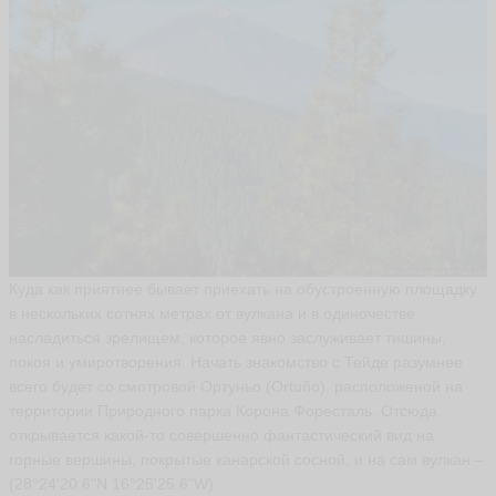
ть
A
N
D
R
E
Y
S
A
K
H
Куда как приятнее бывает приехать на обустроенную площадку
T
E
в нескольких сотнях метрах от вулкана и в одиночестве
R
насладиться зрелищем, которое явно заслуживает тишины,
O
покоя и умиротворения. Начать знакомство с Тейде разумнее
V
всего будет со смотровой Ортуньо (Ortuño), расположеной на
IF
R
территории Природного парка Корона Форесталь. Отсюда
E
открывается какой-то совершенно фантастический вид на
E
горные вершины, покрытые канарской сосной, и на cам вулкан –
ья
(28°24'20.6"N 16°25'25.6"W).
ть