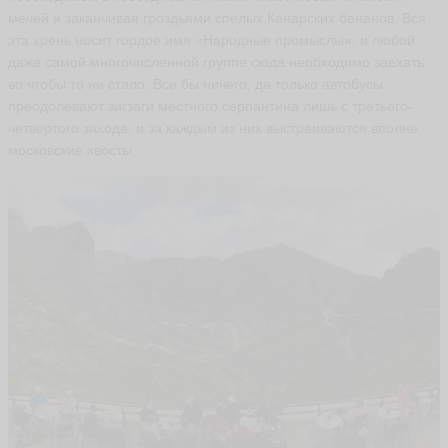
мечей и заканчивая гроздьями спелых Канарских бананов. Вся
ья
эта хрень носит гордое имя «Народные промыслы», и любой
ть
даже самой многочисленной группе сюда необходимо заехать
во чтобы то ни стало. Все бы ничего, да только автобусы
преодолевают зигзаги местного серпантина лишь с третьего-
Д
четвертого захода, и за каждым из них выстраиваются вполне
м
московские хвосты.
и
т
р
и
й
M
a
v
e
ri
k
ья
ть
И