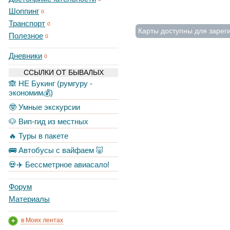
Шоппинг
0
Транспорт
0
Карты доступны для зарег
Полезное
0
Дневники
0
ССЫЛКИ ОТ БЫВАЛЫХ
🙈 НЕ Букинг (румгуру -
экономим💰)
🤓 Умные экскурсии
🐶 Вип-гид из местных
🔥 Туры в пакете
🚌 Автобусы с вайфаем 🐷
💀✈️ Бессметрное авиасало!
Форум
Материалы
в Моих лентах