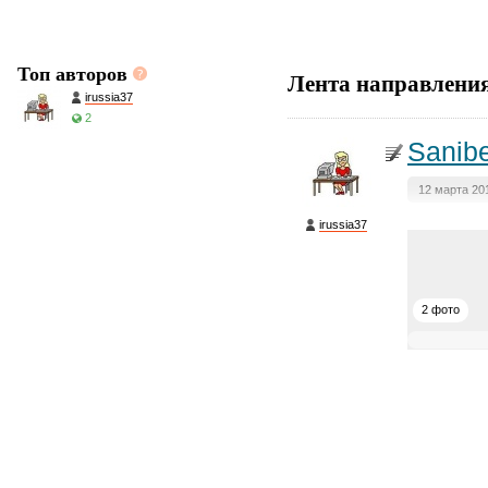
Топ авторов
Лента направлени
irussia37
2
Sanibe
12 марта 20
irussia37
2 фото