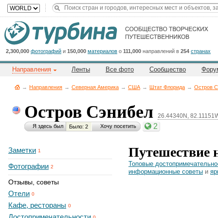
Title
Cейчас
на
сайте:
2,300,000
фотографий
и
150,000
материалов
о
111,000
направлений в
254
странах
Направления
Ленты
Все фото
Сообщество
Фору
→
Направления
→
Северная Америка
→
CША
→
Штат Флорида
→
Остров С
Остров Сэнибел
26.44340N, 82.11151
Button
2
Я здесь был
Хочу посетить
Было: 2
Путешествие 
Заметки
1
Топовые достопримечательно
Фотографии
2
информационные советы
и
яр
Отзывы, советы
Отели
0
Кафе, рестораны
0
Достопримечательности
0