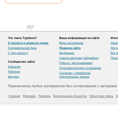
Что такое Турбина?
Ваша информация на сайте
Испо
О проекте и зачем он нужен
Виды материалов
Напр
Географическая база
Правила сайта
Лент
С чего начать?
Модерация
Все 
Советы авторам (гайдлайны)
Поис
Сообщество сайта
Работа с фотографиями
Общение
Пользовательскоe соглашение
Рейтинги
Согласие с обработкой
Форумы
персональных данных
Перепечатка любых материалов без согласования с авторами
Главная
Реклама
Помощь
Владельцам объектов
Обратная связь
К