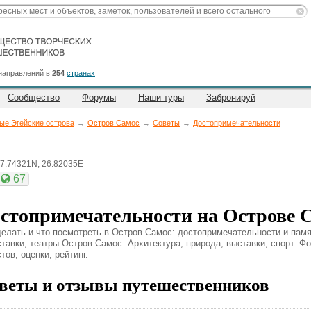
направлений в
254
странах
Сообщество
Форумы
Наши туры
Забронируй
ые Эгейские острова
→
Остров Самос
→
Советы
→
Достопримечательности
7.74321N, 26.82035E
67
стопримечательности на Острове 
делать и что посмотреть в Остров Самос: достопримечательности и памя
ставки, театры Остров Самос. Архитектура, природа, выставки, спорт. Ф
тов, оценки, рейтинг.
веты и отзывы путешественников