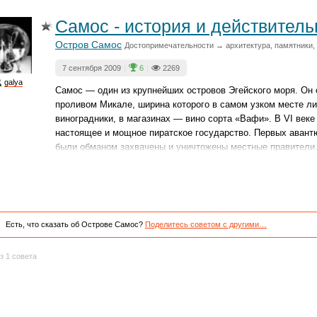
Самос - история и действитель
Остров Самос
Достопримечательности → архитектура, памятники,
7 сентября 2009
|
6
|
2269
galya
Самос — один из крупнейших островов Эгейского моря. Он
проливом Микале, ширина которого в самом узком месте ли
виноградники, в магазинах — вино сорта «Вафи». В VI веке
настоящее и мощное пиратское государство. Первых авант
были обманом захвачены и уничтожены местные правител
Есть, что сказать об Острове Самос?
Поделитесь советом с другими…
з 1 совета