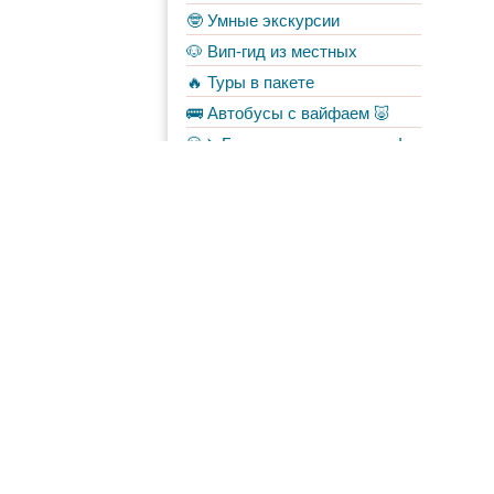
🤓 Умные экскурсии
🐶 Вип-гид из местных
🔥 Туры в пакете
🚌 Автобусы с вайфаем 🐷
💀✈️ Бессметрное авиасало!
Форум
Материалы
в Моих лентах
Топ авторов
grau59
11
galya
6