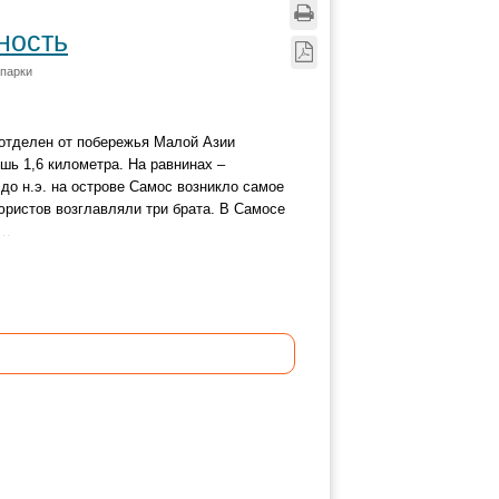
ность
 парки
 отделен от побережья Малой Азии
шь 1,6 километра. На равнинах –
 до н.э. на острове Самос возникло самое
юристов возглавляли три брата. В Самосе
и…