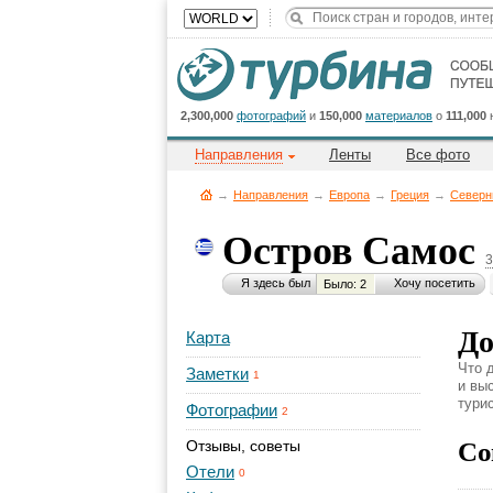
2,300,000
фотографий
и
150,000
материалов
о
111,000
Направления
Ленты
Все фото
→
Направления
→
Европа
→
Греция
→
Северн
Остров Самос
3
Я здесь был
Хочу посетить
Было: 2
До
Карта
Что 
Заметки
1
и вы
турис
Фотографии
2
Со
Отзывы, советы
Отели
0