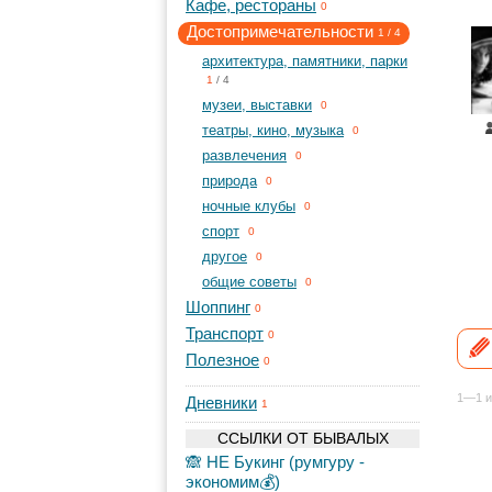
Кафе, рестораны
0
Достопримечательности
1
/
4
архитектура, памятники, парки
1
/
4
музеи, выставки
0
театры, кино, музыка
0
развлечения
0
природа
0
ночные клубы
0
спорт
0
другое
0
общие советы
0
Шоппинг
0
Транспорт
0
Полезное
0
1—1 и
Дневники
1
ССЫЛКИ ОТ БЫВАЛЫХ
🙈 НЕ Букинг (румгуру -
экономим💰)