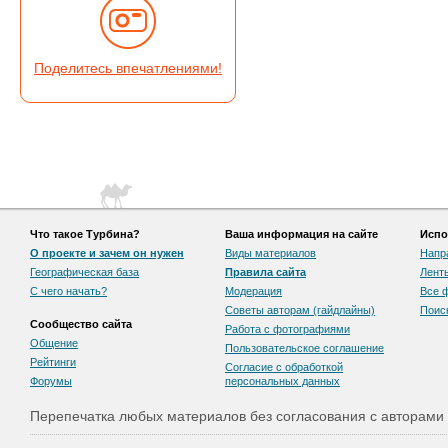
Поделитесь впечатлениями!
Что такое Турбина?
Ваша информация на сайте
Испо
О проекте и зачем он нужен
Виды материалов
Напр
Географическая база
Правила сайта
Лент
С чего начать?
Модерация
Все 
Советы авторам (гайдлайны)
Поис
Сообщество сайта
Работа с фотографиями
Общение
Пользовательскоe соглашение
Рейтинги
Согласие с обработкой
Форумы
персональных данных
Перепечатка любых материалов без согласования с авторами