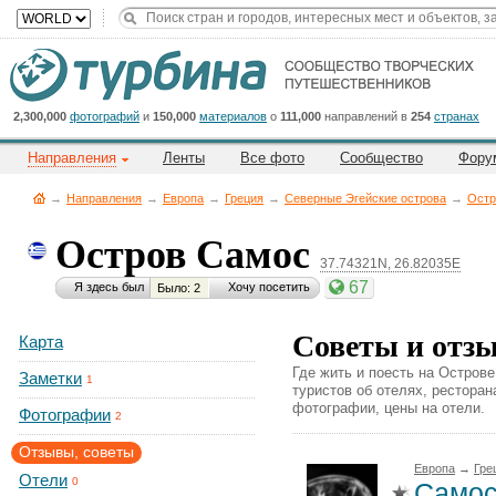
Title
Cейчас
на
сайте:
2,300,000
фотографий
и
150,000
материалов
о
111,000
направлений в
254
странах
Направления
Ленты
Все фото
Сообщество
Фору
→
Направления
→
Европа
→
Греция
→
Северные Эгейские острова
→
Остр
Остров Самос
37.74321N, 26.82035E
Button
67
Я здесь был
Хочу посетить
Было: 2
Советы и отз
Карта
Где жить и поесть на Острове
Заметки
1
туристов об отелях, рестора
фотографии, цены на отели.
Фотографии
2
Отзывы, советы
Европа
→
Гре
Отели
0
Самос