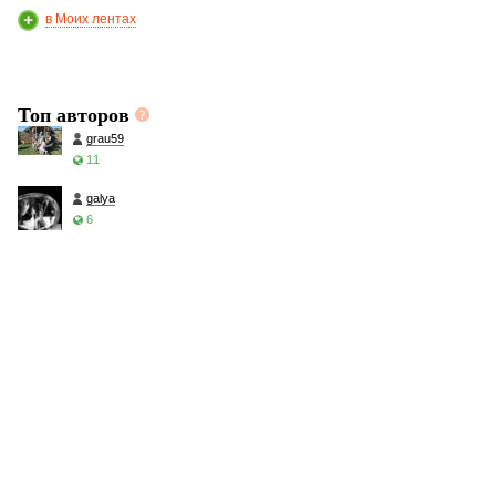
в Моих лентах
Топ авторов
grau59
11
galya
6