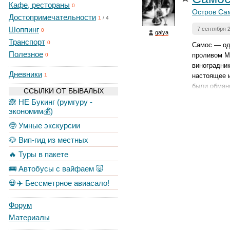
Кафе, рестораны
0
Остров Са
Достопримечательности
1
/
4
Шоппинг
7 сентября 
0
galya
Транспорт
0
Самос — од
Полезное
проливом Ми
0
виноградник
Дневники
настоящее 
1
были обман
ССЫЛКИ ОТ БЫВАЛЫХ
🙈 НЕ Букинг (румгуру -
экономим💰)
🤓 Умные экскурсии
🐶 Вип-гид из местных
🔥 Туры в пакете
🚌 Автобусы с вайфаем 🐷
💀✈️ Бессметрное авиасало!
Форум
Материалы