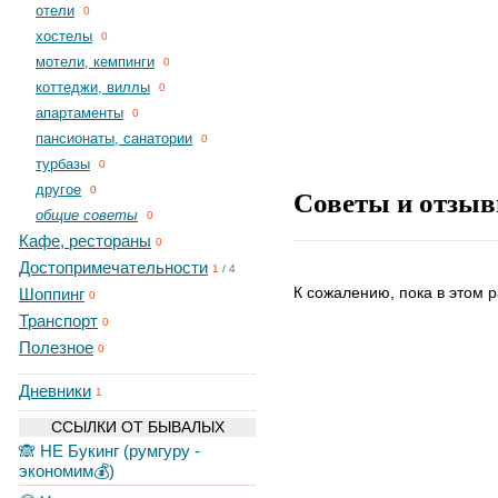
отели
0
хостелы
0
мотели, кемпинги
0
коттеджи, виллы
0
апартаменты
0
пансионаты, санатории
0
турбазы
0
другое
Советы и отзыв
0
общие советы
0
Кафе, рестораны
0
Достопримечательности
1
/
4
К сожалению, пока в этом р
Шоппинг
0
Транспорт
0
Полезное
0
Дневники
1
ССЫЛКИ ОТ БЫВАЛЫХ
🙈 НЕ Букинг (румгуру -
экономим💰)