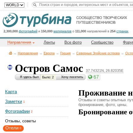
Title
Cейчас
на
сайте:
2,300,000
фотографий
и
150,000
материалов
о
111,000
направлений в
254
странах
Направления
Ленты
Все фото
Сообщество
Фору
→
Направления
→
Европа
→
Греция
→
Северные Эгейские острова
→
Остр
Остров Самос
37.74321N, 26.82035E
Button
67
Я здесь был
Хочу посетить
Было: 2
Проживание н
Карта
Отзывы и советы опытных пут
Заметки
1
бронирование, фото, цены.
Бронирование о
Фотографии
2
Отзывы, советы
Отели
0