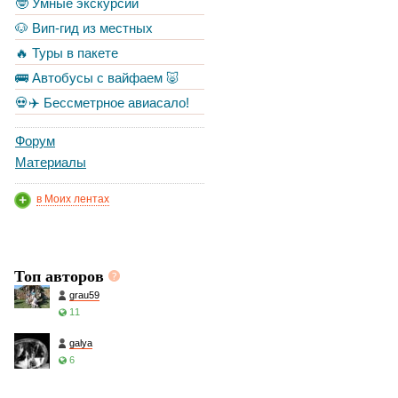
🤓 Умные экскурсии
🐶 Вип-гид из местных
🔥 Туры в пакете
🚌 Автобусы с вайфаем 🐷
💀✈️ Бессметрное авиасало!
Форум
Материалы
в Моих лентах
Топ авторов
grau59
11
galya
6