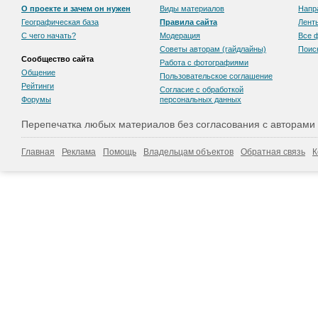
О проекте и зачем он нужен
Виды материалов
Напр
Географическая база
Правила сайта
Лент
С чего начать?
Модерация
Все 
Советы авторам (гайдлайны)
Поис
Сообщество сайта
Работа с фотографиями
Общение
Пользовательскоe соглашение
Рейтинги
Согласие с обработкой
Форумы
персональных данных
Перепечатка любых материалов без согласования с авторами
Главная
Реклама
Помощь
Владельцам объектов
Обратная связь
К