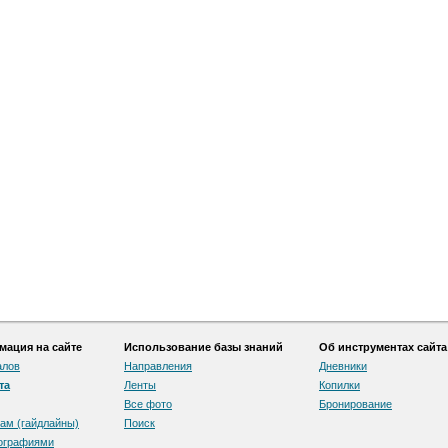
ация на сайте
Использование базы знаний
Об инструментах сайта
алов
Направления
Дневники
та
Ленты
Копилки
Все фото
Бронирование
ам (гайдлайны)
Поиск
тографиями