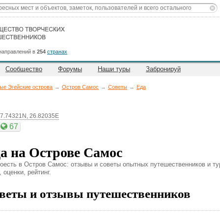
направлений в
254
странах
Сообщество
Форумы
Наши туры
Забронируй
ые Эгейские острова
→
Остров Самос
→
Советы
→
Еда
7.74321N, 26.82035E
67
а на Острове Самос
поесть в Остров Самос: отзывы и советы опытных путешественников и ту
 оценки, рейтинг.
веты и отзывы путешественников