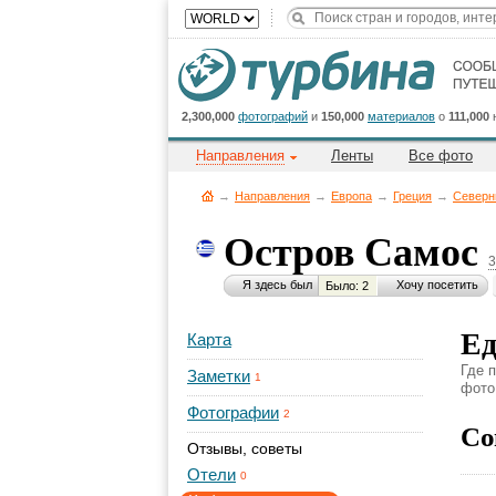
2,300,000
фотографий
и
150,000
материалов
о
111,000
Направления
Ленты
Все фото
→
Направления
→
Европа
→
Греция
→
Северн
Остров Самос
3
Я здесь был
Хочу посетить
Было: 2
Ед
Карта
Где 
Заметки
1
фото,
Фотографии
2
Со
Отзывы, советы
Отели
0