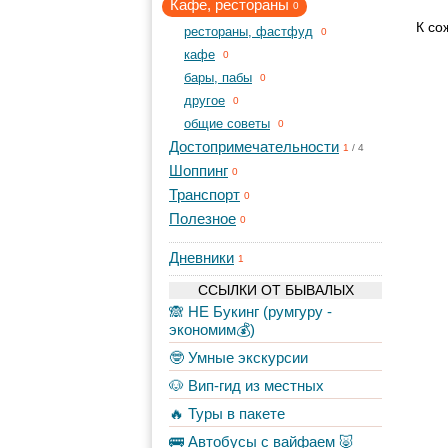
Кафе, рестораны
0
К со
рестораны, фастфуд
0
кафе
0
бары, пабы
0
другое
0
общие советы
0
Достопримечательности
1
/
4
Шоппинг
0
Транспорт
0
Полезное
0
Дневники
1
ССЫЛКИ ОТ БЫВАЛЫХ
🙈 НЕ Букинг (румгуру -
экономим💰)
🤓 Умные экскурсии
🐶 Вип-гид из местных
🔥 Туры в пакете
🚌 Автобусы с вайфаем 🐷