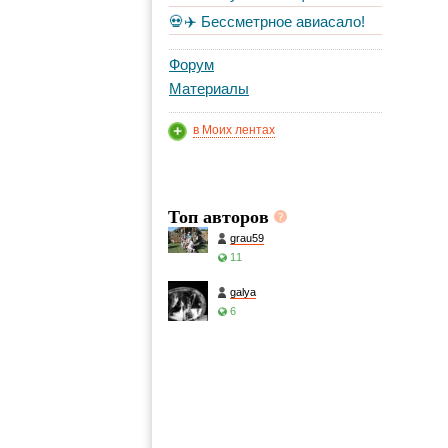
💀✈️ Бессметрное авиасало!
Форум
Материалы
в Моих лентах
Топ авторов
grau59
11
galya
6