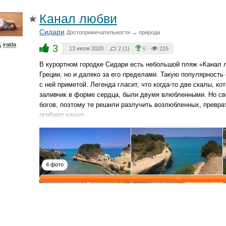
Канал любви
Сидари
Достопримечательности → природа
iralda
3
13 июля 2020
|
2 (1)
|
6
|
215
В курортном городке Сидари есть небольшой пляж «Канал л
Греции, но и далеко за его пределами. Такую популярность
с ней приметой. Легенда гласит, что когда-то две скалы, 
заливчик в форме сердца, были двумя влюбленными. Но сво
богов, поэтому те решили разлучить возлюбленных, превра
огибают канал.
4 фото