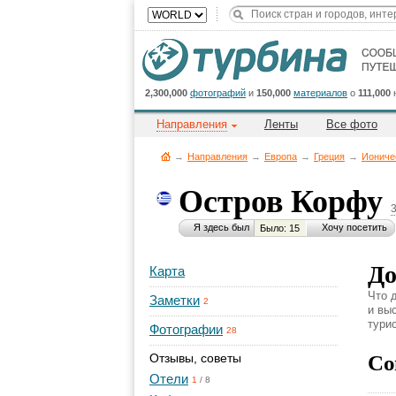
2,300,000
фотографий
и
150,000
материалов
о
111,000
Направления
Ленты
Все фото
→
Направления
→
Европа
→
Греция
→
Иониче
Остров Корфу
Я здесь был
Хочу посетить
Было: 15
До
Карта
Что 
Заметки
2
и вы
турис
Фотографии
28
Со
Отзывы, советы
Отели
1
/
8