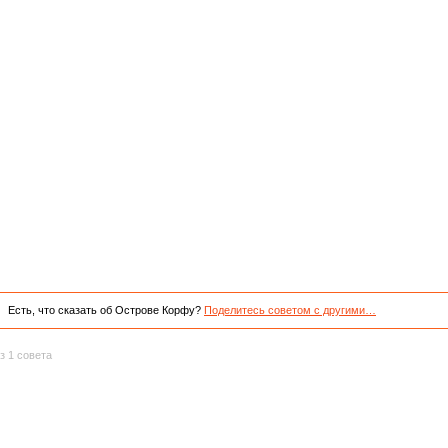
Есть, что сказать об Острове Корфу?
Поделитесь советом с другими…
з 1 совета