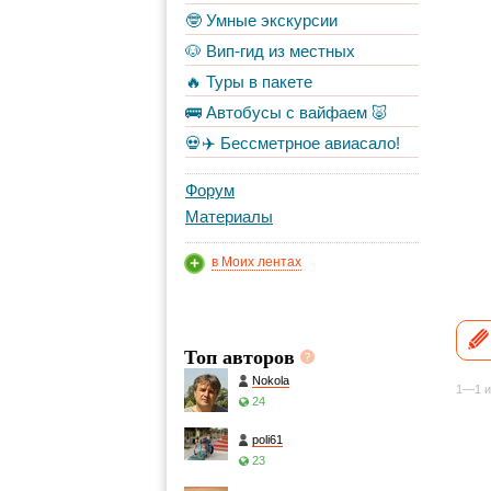
🤓 Умные экскурсии
🐶 Вип-гид из местных
🔥 Туры в пакете
🚌 Автобусы с вайфаем 🐷
💀✈️ Бессметрное авиасало!
Форум
Материалы
в Моих лентах
Топ авторов
Nokola
1—1 и
24
poli61
23