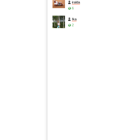
iralda
6
Ika
2