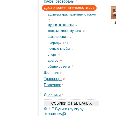
Кафе, рестораны
0
Достопримечательности
1
/
1
архитектура, памятники, парки
0
музеи, выставки
0
театры, кино, музыка
0
развлечения
0
природа
1
/
1
ночные клубы
0
спорт
0
другое
0
общие советы
0
Шоппинг
0
Транспорт
0
Полезное
1
Дневники
0
ССЫЛКИ ОТ БЫВАЛЫХ
🙈 НЕ Букинг (румгуру -
экономим💰)