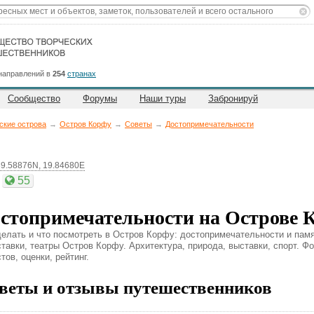
направлений в
254
странах
Сообщество
Форумы
Наши туры
Забронируй
ские острова
→
Остров Корфу
→
Советы
→
Достопримечательности
39.58876N, 19.84680E
55
стопримечательности на Острове 
делать и что посмотреть в Остров Корфу: достопримечательности и памя
ставки, театры Остров Корфу. Архитектура, природа, выставки, спорт. Ф
тов, оценки, рейтинг.
веты и отзывы путешественников