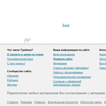
Ещё
Что такое Турбина?
Ваша информация на сайте
Испо
О проекте и зачем он нужен
Виды материалов
Напр
Географическая база
Правила сайта
Лент
С чего начать?
Модерация
Все 
Советы авторам (гайдлайны)
Поис
Сообщество сайта
Работа с фотографиями
Общение
Пользовательскоe соглашение
Рейтинги
Согласие с обработкой
Форумы
персональных данных
Перепечатка любых материалов без согласования с авторами
Главная
Реклама
Помощь
Владельцам объектов
Обратная связь
К