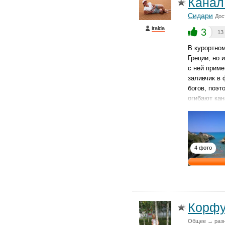
Канал
Сидари
Дос
iralda
3
13
В курортном
Греции, но 
с ней приме
заливчик в 
богов, поэт
огибают кан
4 фото
Корф
Общее → раз