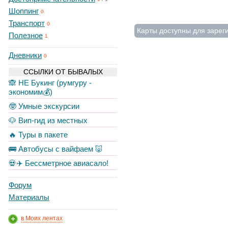
Шоппинг
0
Транспорт
0
Карты доступны для зарег
Полезное
1
Дневники
0
ССЫЛКИ ОТ БЫВАЛЫХ
🙈 НЕ Букинг (румгуру -
экономим💰)
🤓 Умные экскурсии
🐶 Вип-гид из местных
🔥 Туры в пакете
🚌 Автобусы с вайфаем 🐷
💀✈️ Бессметрное авиасало!
Форум
Материалы
в Моих лентах