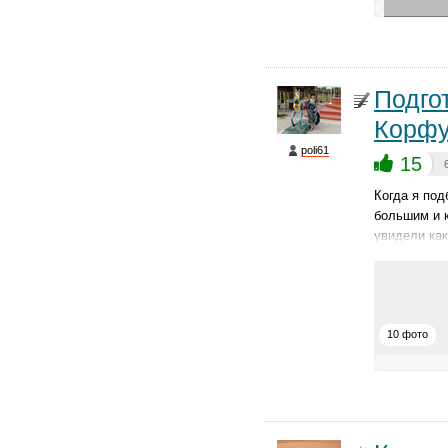
Подго
Корф
poli61
15
Когда я под
большим и 
увидели ка
10 фото