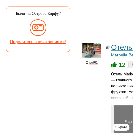
Были на Острове Корфу?
Поделитесь впечатлениями!
Отель
Marbella B
poli61
12
Отель Marbe
— главного 
но никто ни
фруктов. Н
песочный, н
Еще 
13 фото