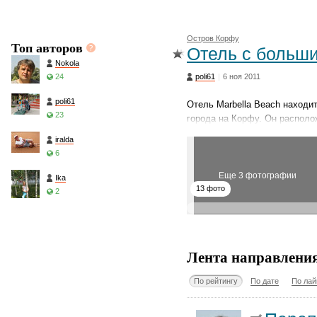
Остров Корфу
Топ авторов
Отель с больш
Nokola
24
poli61
|
6 ноя 2011
poli61
Отель Marbella Beach находи
23
города на Корфу. Он располо
iralda
6
Еще 3 фотографии
Ika
13 фото
2
Лента направлени
По рейтингу
По дате
По лай