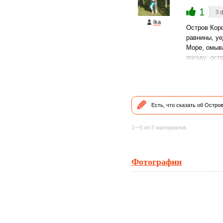
1
3 
Ika
Остров Корф
равнины, уе
Море, омыв
погоду. ост
Есть, что сказать об Остр
1—5 из 5 материалов
Фотографии