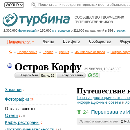
Title
Cейчас
на
сайте:
2,300,000
фотографий
и
150,000
материалов
о
111,000
направлений в
254
странах
Направления
Ленты
Все фото
Сообщество
Фору
→
Направления
→
Европа
→
Греция
→
Ионические острова
→
Остров Кор
Остров Корфу
39.58876N, 19.84680E
Button
55
Я здесь был
Хочу посетить
Было: 15
Путешествие 
Заметки
2
Топовые достопримечательно
Фотографии
28
информационные советы
и
яр
Отзывы, советы
24
Переправа из И
Отели
1
/
8
Лучший материал по гео
Nok
Кафе, рестораны
0
Достопримечательности
1
/
1