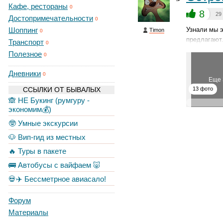
Кафе, рестораны
0
8
29
Достопримечательности
0
Шоппинг
Узнали мы э
Timon
0
предлагают.
Транспорт
0
Полезное
0
Дневники
0
Еще 
ССЫЛКИ ОТ БЫВАЛЫХ
13 фото
🙈 НЕ Букинг (румгуру -
экономим💰)
🤓 Умные экскурсии
🐶 Вип-гид из местных
🔥 Туры в пакете
🚌 Автобусы с вайфаем 🐷
💀✈️ Бессметрное авиасало!
Форум
Материалы