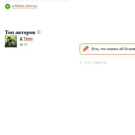
в Моих лентах
Топ авторов
Timon
19
Есть, что сказать об Остр
1—1 из 1 заметки