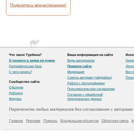
Поделитесь впечатлениями!
Что такое Турбина?
Ваша информация на сайте
Испо
О проекте и зачем он нужен
Виды материалов
Напр
Географическая база
Правила сайта
Лент
С чего начать?
Модерация
Все 
Советы авторам (гайдлайны)
Поис
Сообщество сайта
Работа с фотографиями
Общение
Пользовательскоe соглашение
Рейтинги
Согласие с обработкой
Форумы
персональных данных
Перепечатка любых материалов без согласования с авторами
Главная
Реклама
Помощь
Владельцам объектов
Обратная связь
К