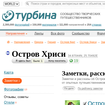
Title
Cейчас
на
сайте:
2,300,000
фотографий
и
150,000
материалов
о
111,000
направлений в
254
странах
Направления
Ленты
Все фото
Сообщество
Фору
→
Направления
→
Европа
→
Греция
→
Остров Крит
→
Остров Хриси
→
За
Остров Хриси
34.87044N, 25.70492E
Button
19
Я здесь был
Хочу посетить
Было: 1
Заметки, расс
Карта
Заметки и рассказы об Остро
Заметки
1
от опытных путешественников
По дате
По рейтингу заметки
Фотографии
13
Отзывы, советы
Остров
Отели
0