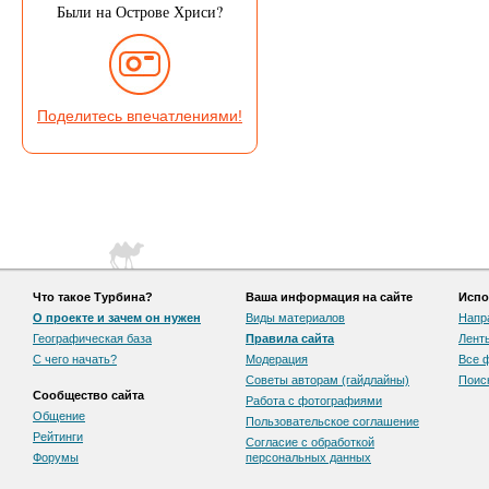
Были на Острове Хриси?
Поделитесь впечатлениями!
Что такое Турбина?
Ваша информация на сайте
Испо
О проекте и зачем он нужен
Виды материалов
Напр
Географическая база
Правила сайта
Лент
С чего начать?
Модерация
Все 
Советы авторам (гайдлайны)
Поис
Сообщество сайта
Работа с фотографиями
Общение
Пользовательскоe соглашение
Рейтинги
Согласие с обработкой
Форумы
персональных данных