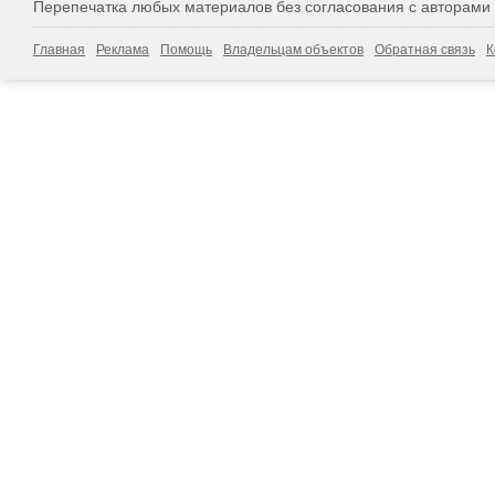
Перепечатка любых материалов без согласования с авторами
Главная
Реклама
Помощь
Владельцам объектов
Обратная связь
К