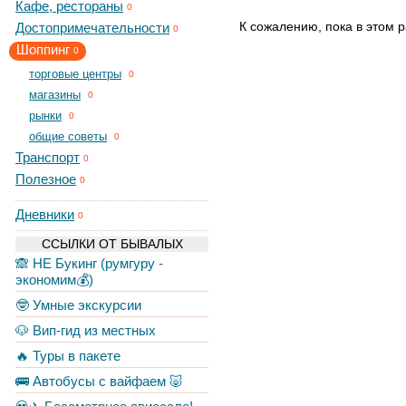
Кафе, рестораны
0
К сожалению, пока в этом р
Достопримечательности
0
Шоппинг
0
торговые центры
0
магазины
0
рынки
0
общие советы
0
Транспорт
0
Полезное
0
Дневники
0
ССЫЛКИ ОТ БЫВАЛЫХ
🙈 НЕ Букинг (румгуру -
экономим💰)
🤓 Умные экскурсии
🐶 Вип-гид из местных
🔥 Туры в пакете
🚌 Автобусы с вайфаем 🐷