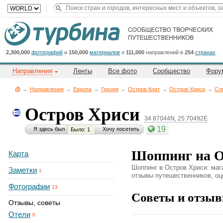
Title
Cейчас
на
сайте:
2,300,000
фотографий
и
150,000
материалов
о
111,000
направлений в
254
странах
Направления
Ленты
Все фото
Сообщество
Фору
→
Направления
→
Европа
→
Греция
→
Остров Крит
→
Остров Хриси
→
Со
Остров Хриси
34.87044N, 25.70492E
Button
19
Я здесь был
Хочу посетить
Было: 1
Шоппинг на О
Карта
Шоппинг в Остров Хриси: мага
Заметки
1
отзывы путешественников, оце
Фотографии
13
Советы и отзыв
Отзывы, советы
Отели
0