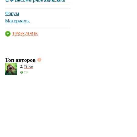
💀✈️ Бессметрное авиасало!
Форум
Материалы
в Моих лентах
Топ авторов
Timon
19