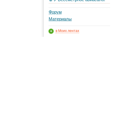
Форум
Материалы
в Моих лентах
Топ авторов
AtlantaTravel
4