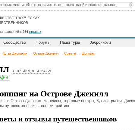
направлений в
254
странах
Сообщество
Форумы
Наши туры
Забронируй
→
Штат Джорджия
→
Остров Джекилл
→
Советы
→
Шоппинг
лл
31.07146N, 81.41642W
4
ппинг на Острове Джекилл
инг в Остров Джекилл: магазины, торговые центры, бутики, рынки. Диско
вы путешественников, оценки, рейтинг.
веты и отзывы путешественников