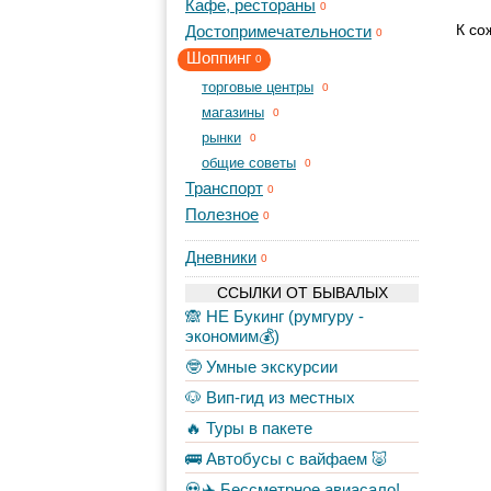
Кафе, рестораны
0
К со
Достопримечательности
0
Шоппинг
0
торговые центры
0
магазины
0
рынки
0
общие советы
0
Транспорт
0
Полезное
0
Дневники
0
ССЫЛКИ ОТ БЫВАЛЫХ
🙈 НЕ Букинг (румгуру -
экономим💰)
🤓 Умные экскурсии
🐶 Вип-гид из местных
🔥 Туры в пакете
🚌 Автобусы с вайфаем 🐷
💀✈️ Бессметрное авиасало!