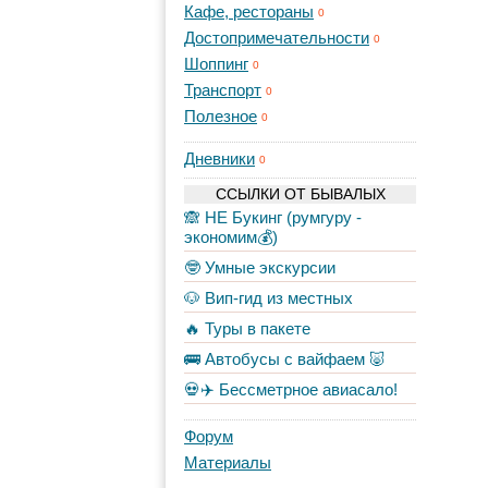
Кафе, рестораны
0
Достопримечательности
0
Шоппинг
0
Транспорт
0
Полезное
0
Дневники
0
ССЫЛКИ ОТ БЫВАЛЫХ
🙈 НЕ Букинг (румгуру -
экономим💰)
🤓 Умные экскурсии
🐶 Вип-гид из местных
🔥 Туры в пакете
🚌 Автобусы с вайфаем 🐷
💀✈️ Бессметрное авиасало!
Форум
Материалы