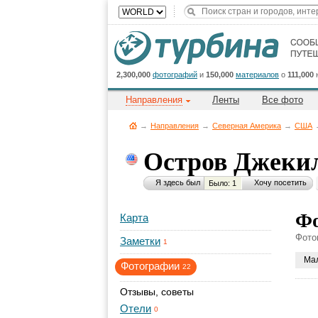
2,300,000
фотографий
и
150,000
материалов
о
111,000
Направления
Ленты
Все фото
→
Направления
→
Северная Америка
→
CША
Остров Джеки
Я здесь был
Хочу посетить
Было: 1
Фо
Карта
Фото
Заметки
1
Ма
Фотографии
22
Отзывы, советы
Отели
0