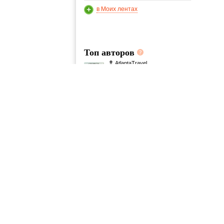
в Моих лентах
Топ авторов
AtlantaTravel
4
1—22 