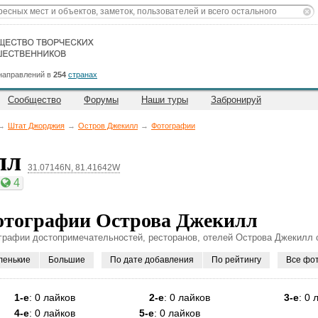
направлений в
254
странах
Сообщество
Форумы
Наши туры
Забронируй
→
Штат Джорджия
→
Остров Джекилл
→
Фотографии
лл
31.07146N, 81.41642W
4
тографии Острова Джекилл
графии достопримечательностей, ресторанов, отелей Острова Джекилл о
ленькие
Большие
По дате добавления
По рейтингу
Все фо
1-е
: 0 лайков
2-е
: 0 лайков
3-е
: 0 
4-е
: 0 лайков
5-е
: 0 лайков