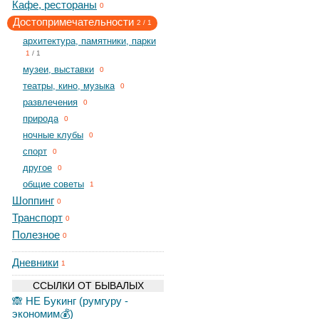
Кафе, рестораны
0
Достопримечательности
2
/
1
архитектура, памятники, парки
1
/
1
музеи, выставки
0
театры, кино, музыка
0
развлечения
0
природа
0
ночные клубы
0
спорт
0
другое
0
общие советы
1
Шоппинг
0
Транспорт
0
Полезное
0
Дневники
1
ССЫЛКИ ОТ БЫВАЛЫХ
🙈 НЕ Букинг (румгуру -
экономим💰)