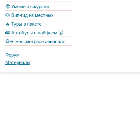
🤓 Умные экскурсии
🐶 Вип-гид из местных
🔥 Туры в пакете
🚌 Автобусы с вайфаем 🐷
💀✈️ Бессметрное авиасало!
Форум
Материалы