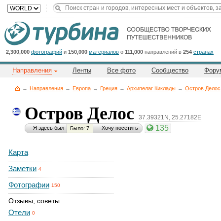
2,300,000
фотографий
и
150,000
материалов
о
111,000
направлений в
254
странах
Направления
Ленты
Все фото
Сообщество
Фору
→
Направления
→
Европа
→
Греция
→
Архипелаг Киклады
→
Остров Делос
Остров Делос
37.39321N, 25.27182E
135
Я здесь был
Хочу посетить
Было: 7
Карта
Заметки
4
Фотографии
150
Отзывы, советы
Отели
0